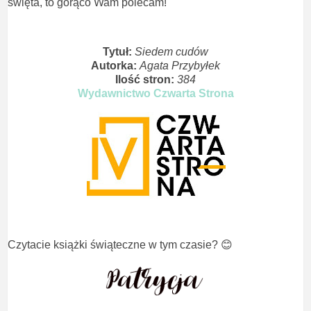
święta, to gorąco Wam polecam!
Tytuł:
Siedem cudów
Autorka:
Agata Przybyłek
Ilość stron:
384
Wydawnictwo Czwarta Strona
Czytacie książki świąteczne w tym czasie? 😊