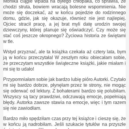
Monika ciągle wpada na byłego chłopaka, co sprawia, że
chodzi struta, bowiem wracają bolesne wspomnienia. Nie
może się doczekać, aż w końcu pojedzie do rodzinnego
domu, gdzie, jak się okazuje, również nie jest najlepiej.
Ojciec stracił pracę, a jej brat myli datę urodzin swojej
dziewczyny, której planuje się oświadczyć. Czy może się
stać coś jeszcze okropnego? Życiowa historia ze świętami
w tle.
Wstyd przyznać, ale ta książka czekała aż cztery lata, bym
ją w końcu przeczytała! W zeszłym roku obiecałam sobie,
że przeczytam wszystkie świąteczne książki, jakie miałam i
mi się to udało!
Przypomniałam sobie jak bardzo lubię pióro Autorki. Czytało
mi się bardzo dobrze, płynęłam przez te strony, nie mogąc
się oderwać od lektury. Z bohaterami bardzo się polubiłam.
Wszyscy są tacy prawdziwi, odczuwają emocje, popełniają
błędy. Autorka zawsze stawia na emocje, więc i tym razem
się nie zawiodłam.
Bardzo miło spędziłam czas przy tej książce i cieszę się, że
w końcu ją nadrobiłam. Jeśli szukacie tytułów na przyszłe