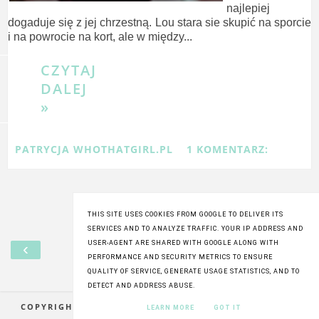
najlepiej
dogaduje się z jej chrzestną. Lou stara sie skupić na sporcie
i na powrocie na kort, ale w między...
CZYTAJ
DALEJ
»
PATRYCJA WHOTHATGIRL.PL
1 KOMENTARZ:
THIS SITE USES COOKIES FROM GOOGLE TO DELIVER ITS
SERVICES AND TO ANALYZE TRAFFIC. YOUR IP ADDRESS AND
USER-AGENT ARE SHARED WITH GOOGLE ALONG WITH
‹
›
PERFORMANCE AND SECURITY METRICS TO ENSURE
QUALITY OF SERVICE, GENERATE USAGE STATISTICS, AND TO
Wyświetl wersję na komputer
DETECT AND ADDRESS ABUSE.
COPYRIGHT © SZABLON WYKONANY PRZEZ
BLONPARIA
LEARN MORE
GOT IT