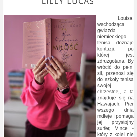
LILLY LUCAS
Louisa,
wschodząca
gwiazda
niemieckiego
tenisa, doznaje
kontuzji, po
której jest
zdruzgotana. By
wrócić do pełni
sił, przenosi się
do szkoły tenisa
swojej
chrzestnej, a ta
znajduje się na
Hawajach. Pier
wszego dnia
mdleje i pomaga
jej przystojny
surfer, Vince -
który z kolei nie