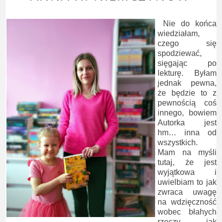
Nie do końca
wiedziałam,
czego się
spodziewać,
sięgając po
lekturę. Byłam
jednak pewna,
że będzie to z
pewnością coś
innego, bowiem
Autorka jest
hm… inna od
wszystkich.
Mam na myśli
tutaj, że jest
wyjątkowa i
uwielbiam to jak
zwraca uwagę
na wdzięczność
wobec błahych
rzeczy, jak