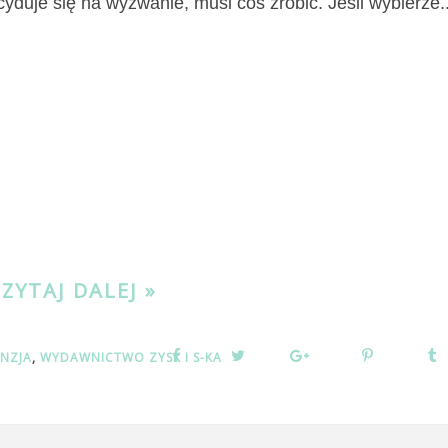
yduje się na wyzwanie, musi coś zrobić. Jeśli wybierze..
CZYTAJ DALEJ »
:
ENZJA
,
WYDAWNICTWO ZYSK I S-KA