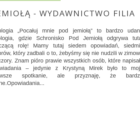
EMIOŁĄ - WYDAWNICTWO FILIA
ologia „Pocałuj mnie pod jemiołą” to bardzo uda
ologia, gdzie Schronisko Pod Jemiołą odgrywa tut
czącą rolę! Mamy tutaj siedem opowiadań, siedm
rów, który zadbali o to, żebyśmy się nie nudzili w zimo
czory. Znam pióro prawie wszystkich osób, które napisa
wiadania – jedynie z Krystyną Mirek było to mo
erwsze spotkanie, ale przyznaję, że bardz
ne.Opowiadania...