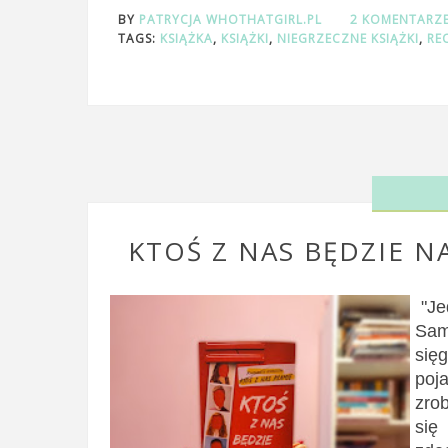
BY
PATRYCJA WHOTHATGIRL.PL
2 KOMENTARZ
TAGS:
KSIĄŻKA
,
KSIĄŻKI
,
NIEGRZECZNE KSIĄŻKI
,
RE
KTOŚ Z NAS BĘDZIE N
"Je
Sam
się
poj
zro
się