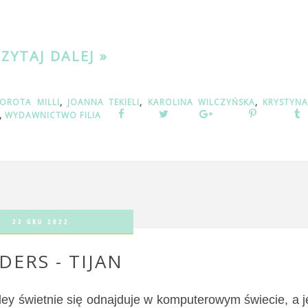
CZYTAJ DALEJ »
:
OROTA MILLI
,
JOANNA TEKIELI
,
KAROLINA WILCZYŃSKA
,
KRYSTYN
,
WYDAWNICTWO FILIA
22 GRU 2022
DERS - TIJAN
ley świetnie się odnajduje w komputerowym świecie, a j