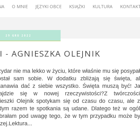
NA
O MNIE
JĘZYKI OBCE
KSIĄŻKI
KULTURA
KONTAKT
29 GRU 2022
 - AGNIESZKA OLEJNIK
ydar nie ma lekko w życiu, które właśnie mu się posypa
ostał sam sobie. W dodatku zbliżają się święta, a
tanawia dać z siebie wszystko. Święta muszą być! J
ajdzie się w nowej rzeczywistości?Z twórczośc
ieszki Olejnik spotykam się od czasu do czasu, ale 
dym razem te spotkania są udane. Dlatego też w ogó
 brałam pod uwagę tego, że w tym przypadku może b
zej.Lektura...