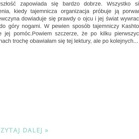
yszłość zapowiada się bardzo dobrze. Wszystko s
enia, kiedy tajemnicza organizacja próbuje ją porwa
ewczyna dowiaduje się prawdy o ojcu i jej świat wywra
 do góry nogami. W pewien sposób tajemniczy Kasht
e jej pomóc.Powiem szczerze, że po kilku pierwszy
nach trochę obawiałam się tej lektury, ale po kolejnych...
CZYTAJ DALEJ »