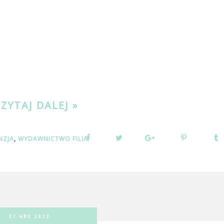
CZYTAJ DALEJ »
:
NZJA
,
WYDAWNICTWO FILIA
27 GRU 2022