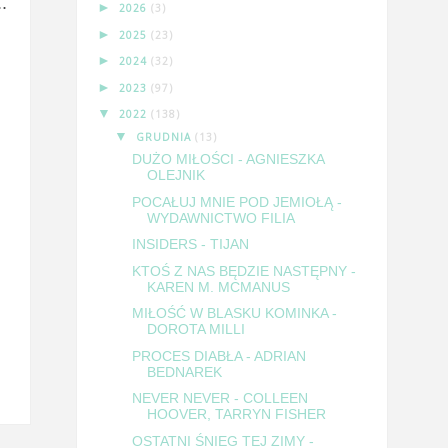
.
►
2026
(3)
►
2025
(23)
►
2024
(32)
►
2023
(97)
▼
2022
(138)
▼
GRUDNIA
(13)
DUŻO MIŁOŚCI - AGNIESZKA
OLEJNIK
POCAŁUJ MNIE POD JEMIOŁĄ -
WYDAWNICTWO FILIA
INSIDERS - TIJAN
KTOŚ Z NAS BĘDZIE NASTĘPNY -
KAREN M. MCMANUS
MIŁOŚĆ W BLASKU KOMINKA -
DOROTA MILLI
PROCES DIABŁA - ADRIAN
BEDNAREK
NEVER NEVER - COLLEEN
HOOVER, TARRYN FISHER
OSTATNI ŚNIEG TEJ ZIMY -