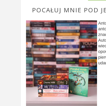
POCAŁUJ MNIE POD J
Ant
ant
zna
Auto
wie
opo
pi
uda