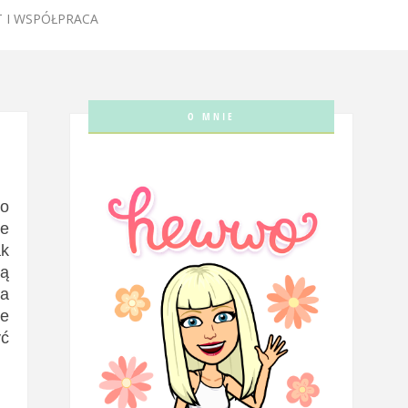
 I WSPÓŁPRACA
O MNIE
ło
le
ak
ią
za
le
yć