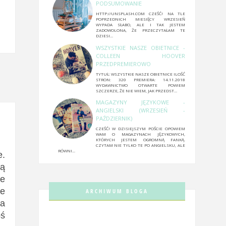
PODSUMOWANIE
HTTP://UNSPLASH.COM CZEŚĆ! NA TLE
POPRZEDNICH MIESIĘCY WRZESIEŃ
WYPADA SŁABO, ALE I TAK JESTEM
ZADOWOLONA, ŻE PRZECZYTAŁAM TE
DZIESI...
WSZYSTKIE NASZE OBIETNICE -
COLLEEN HOOVER
PRZEDPREMIEROWO
TYTUŁ: WSZYSTKIE NASZE OBIETNICE ILOŚĆ
STRON: 320 PREMIERA: 14.11.2018
WYDAWNICTWO OTWARTE POWIEM
SZCZERZE, ŻE NIE WIEM, JAK PRZEDST...
MAGAZYNY JĘZYKOWE -
ANGIELSKI (WRZESIEŃ -
PAŹDZIERNIK)
CZEŚĆ! W DZISIEJSZYM POŚCIE OPOWIEM
WAM O MAGAZYNACH JĘZYKOWYCH,
KTÓRYCH JESTEM OGROMNĄ FANKĄ.
CZYTAM NIE TYLKO TE PO ANGIELSKU, ALE
RÓWNI...
e.
ią
le
ie
ARCHIWUM BLOGA
ia
oś