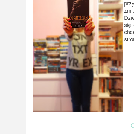
prz
zmi
Dzi
się
chc
stro