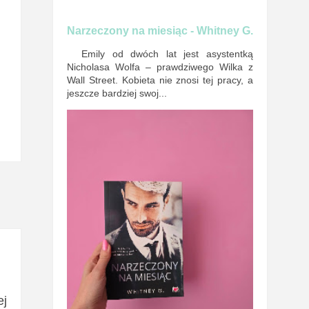
Narzeczony na miesiąc - Whitney G.
Emily od dwóch lat jest asystentką
Nicholasa Wolfa – prawdziwego Wilka z
Wall Street. Kobieta nie znosi tej pracy, a
jeszcze bardziej swoj...
A
ej