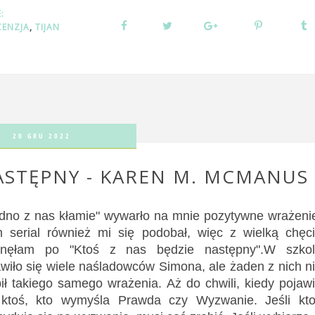
E:
CENZJA
,
TIJAN
20 GRU 2022
ASTĘPNY - KAREN M. MCMANUS
dno z nas kłamie" wywarło na mnie pozytywne wrażeni
 serial również mi się podobał, więc z wielką chęc
gnęłam po "Ktoś z nas będzie następny".W szko
awiło się wiele naśladowców Simona, ale żaden z nich n
bił takiego samego wrażenia. Aż do chwili, kiedy pojaw
 ktoś, kto wymyśla Prawda czy Wyzwanie. Jeśli kt