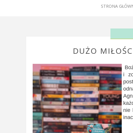
STRONA GŁÓW
DUŻO MIŁOŚCI
Boż
i z
pos
odn
Agn
każ
nie
inac