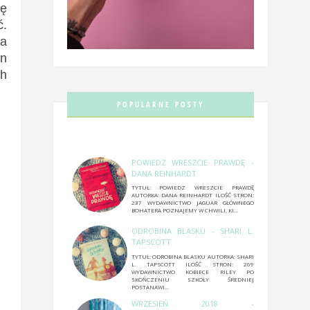
ię
ć.
ca
on
ch
POPULARNE POSTY
POWIEDZ WRESZCIE PRAWDĘ -
DANA REINHARDT
TYTUŁ: POWIEDZ WRESZCIE PRAWDĘ
AUTORKA: DANA REINHARDT ILOŚĆ STRON:
237 WYDAWNICTWO JAGUAR GŁÓWNEGO
BOHATERA POZNAJEMY W CHWILI, KI...
ODROBINA BLASKU - SHARI L.
TAPSCOTT
TYTUŁ: ODROBINA BLASKU AUTORKA: SHARI
L. TAPSCOTT ILOŚĆ STRON: 269
WYDAWNICTWO KOBIECE RILEY PO
SKOŃCZENIU SZKOŁY ŚREDNIEJ
POSTANAWI...
WRZESIEŃ 2018 -