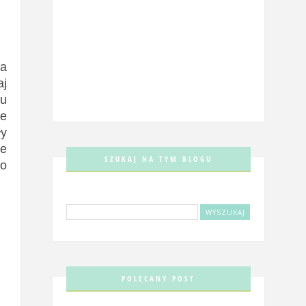
na
aj
iu
we
ły
je
SZUKAJ NA TYM BLOGU
o
POLECANY POST