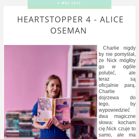
6 WRZ 2022
HEARTSTOPPER 4 - ALICE
OSEMAN
Charlie nigdy
by nie pomyślał,
że Nick mógłby
go w ogóle
polubić, ale
teraz są
oficjalnie parą.
Charlie
dojrzewa do
tego, by
wypowiedzieć
dwa magiczne
słowa: kocham
cię.Nick czuje to
samo, ale ma