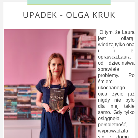
UPADEK - OLGA KRUK
O tym, że Laura
jest ofiarą,
wiedzą tylko ona
i i jej
oprawca.Laura
od dzieciństwa
sprawiała
problemy. Po
śmierci
ukochanego
ojca życie już
nigdy nie było
dla niej takie
samo. Gdy tylko
osiągnęła
pełnoletność,
wyprowadziła
się z domu i