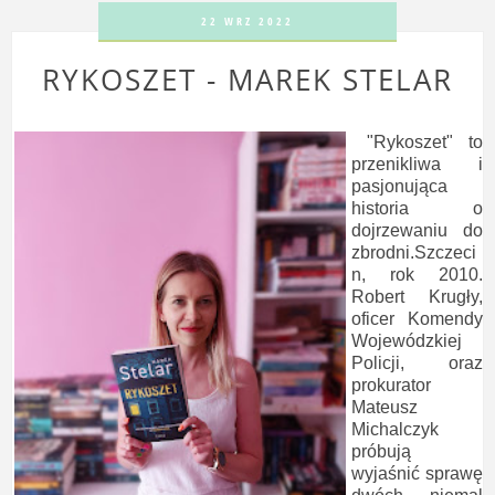
22 WRZ 2022
RYKOSZET - MAREK STELAR
"Rykoszet" to
przenikliwa i
pasjonująca
historia o
dojrzewaniu do
zbrodni.Szczeci
n, rok 2010.
Robert Krugły,
oficer Komendy
Wojewódzkiej
Policji, oraz
prokurator
Mateusz
Michalczyk
próbują
wyjaśnić sprawę