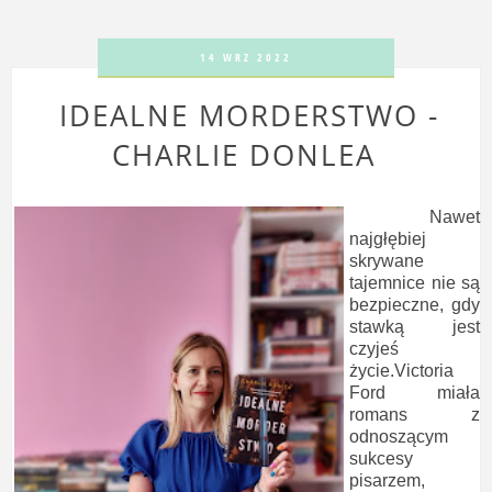
14 WRZ 2022
IDEALNE MORDERSTWO -
CHARLIE DONLEA
Nawet
najgłębiej
skrywane
tajemnice nie są
bezpieczne, gdy
stawką jest
czyjeś
życie.Victoria
Ford miała
romans z
odnoszącym
sukcesy
pisarzem,