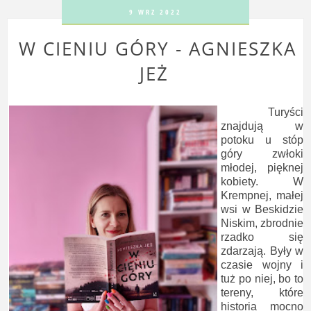
9 WRZ 2022
W CIENIU GÓRY - AGNIESZKA
JEŻ
Turyści
znajdują w
potoku u stóp
góry zwłoki
młodej, pięknej
kobiety. W
Krempnej, małej
wsi w Beskidzie
Niskim, zbrodnie
rzadko się
zdarzają. Były w
czasie wojny i
tuż po niej, bo to
tereny, które
historia mocno