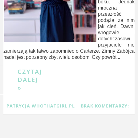
boku. Jednak
mroczna
przeszłość
podąża za nim
jak cień. Dawni
wrogowie i
dotychczasowi
przyjaciele nie
zamierzają tak łatwo zapomnieć o Carterze. Zimny Zabójca
nadal jest potrzebny zbyt wielu osobom. Czy powrót...
CZYTAJ
DALEJ
»
PATRYCJA WHOTHATGIRL.PL
BRAK KOMENTARZY: