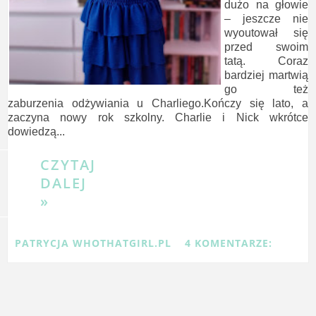
dużo na głowie
– jeszcze nie
wyoutował się
przed swoim
tatą. Coraz
bardziej martwią
go też
zaburzenia odżywiania u Charliego.Kończy się lato, a
zaczyna nowy rok szkolny. Charlie i Nick wkrótce
dowiedzą...
CZYTAJ
DALEJ
»
PATRYCJA WHOTHATGIRL.PL
4 KOMENTARZE: