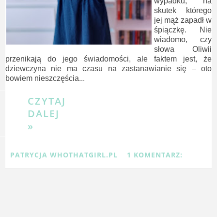
wypadku, na
skutek którego
jej mąż zapadł w
śpiączkę. Nie
wiadomo, czy
słowa Oliwii
przenikają do jego świadomości, ale faktem jest, że
dziewczyna nie ma czasu na zastanawianie się – oto
bowiem nieszczęścia...
CZYTAJ
DALEJ
»
PATRYCJA WHOTHATGIRL.PL
1 KOMENTARZ: