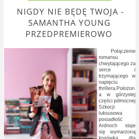
NIGDY NIE BĘDĘ TWOJA -
SAMANTHA YOUNG
PRZEDPREMIEROWO
Połączenie
romansu
chwytającego za
serce i
trzymającego w
napięciu
thrillera.Położon
a w górzystej
części północnej
Szkocji
luksusowa
posiadłość
Ardnoch staje
się wymarzoną
kryjówką dla