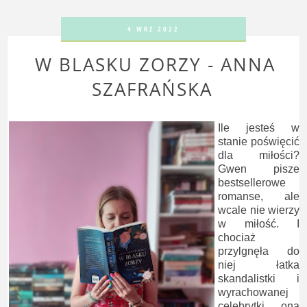
4 WRZ 2022
W BLASKU ZORZY - ANNA
SZAFRAŃSKA
Ile jesteś w
stanie poświęcić
dla miłości?
Gwen pisze
bestsellerowe
romanse, ale
wcale nie wierzy
w miłość. I
chociaż
przylgnęła do
niej łatka
skandalistki i
wyrachowanej
celebrytki, ona