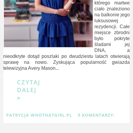
którego martwe
ciało znaleziono
na balkonie jego
luksusowej
rezydencji. Całe
miejsce zbrodni
było pokryte
śladami jej
DNA, a
nieodkryte dotąd poszlaki po dwudziestu latach otwierają
sprawę na nowo. Zyskująca popularność gwiazda
telewizyjna Avery Mason...
CZYTAJ
DALEJ
»
PATRYCJA WHOTHATGIRL.PL
9 KOMENTARZY: