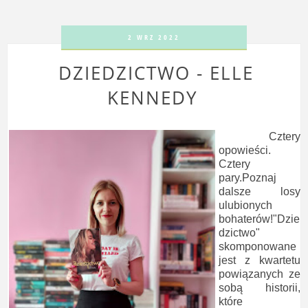
2 WRZ 2022
DZIEDZICTWO - ELLE
KENNEDY
Cztery
opowieści.
Cztery
pary.Poznaj
dalsze losy
ulubionych
bohaterów!"Dzie
dzictwo"
skomponowane
jest z kwartetu
powiązanych ze
sobą historii,
które