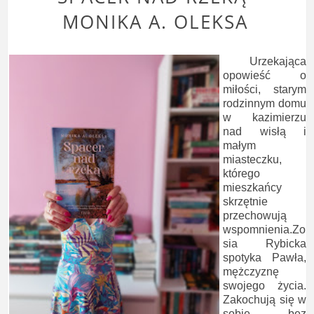
MONIKA A. OLEKSA
Urzekająca
opowieść o
miłości, starym
rodzinnym domu
w kazimierzu
nad wisłą i
małym
miasteczku,
którego
mieszkańcy
skrzętnie
przechowują
wspomnienia.Zo
sia Rybicka
spotyka Pawła,
mężczyznę
swojego życia.
Zakochują się w
sobie bez