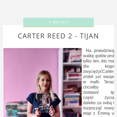
11 WRZ 2022
CARTER REED 2 - TIJAN
Na prawdziwą
walkę gotów jest
tylko ten, kto ma
dla kogo
zwyciężyćCarter
zrobił już swoje
w mafii. Teraz
chciałby
zostawić tę
część życia
daleko za sobą i
rozpocząć nowy
etap z Emmą u