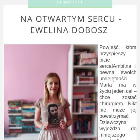
24 WRZ 2022
NA OTWARTYM SERCU -
EWELINA DOBOSZ
Powieść, która
przyspieszy
bicie
serca!Ambitna i
pewna swoich
umiejętności
Marta ma w
życiu jeden cel –
chce zostać
chirurgiem. Nikt
nie może jej
powstrzymać.
Dziewczyna
wyjeżdża do
mniejszego