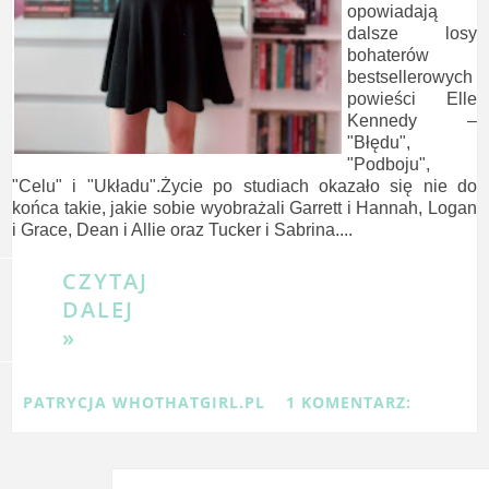
opowiadają
dalsze losy
bohaterów
bestsellerowych
powieści Elle
Kennedy –
"Błędu",
"Podboju",
"Celu" i "Układu".Życie po studiach okazało się nie do
końca takie, jakie sobie wyobrażali Garrett i Hannah, Logan
i Grace, Dean i Allie oraz Tucker i Sabrina....
CZYTAJ
DALEJ
»
PATRYCJA WHOTHATGIRL.PL
1 KOMENTARZ: