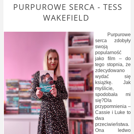
PURPUROWE SERCA - TESS
WAKEFIELD
Purpurowe
serca zdobyły
swoją
popularność
jako film – do
tego stopnia, że
zdecydowano
wydać się
książkę. Jak
myślicie,
spodobała mi
się?Dla
przypomnienia –
Cassie i Luke to
dwa
przeciwieństwa.
Ona ledwo