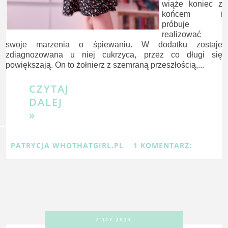
wiąże koniec z
końcem i
próbuje
realizować
swoje marzenia o śpiewaniu. W dodatku zostaje
zdiagnozowana u niej cukrzyca, przez co długi się
powiększają. On to żołnierz z szemraną przeszłością,...
CZYTAJ
DALEJ
»
PATRYCJA WHOTHATGIRL.PL
1 KOMENTARZ:
7 STY 2024