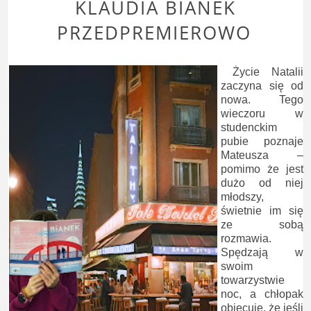
KLAUDIA BIANEK
PRZEDPREMIEROWO
Życie Natalii
zaczyna się od
nowa. Tego
wieczoru w
studenckim
pubie poznaje
Mateusza –
pomimo że jest
dużo od niej
młodszy,
świetnie im się
ze sobą
rozmawia.
Spędzają w
swoim
towarzystwie
noc, a chłopak
obiecuje, że jeśli