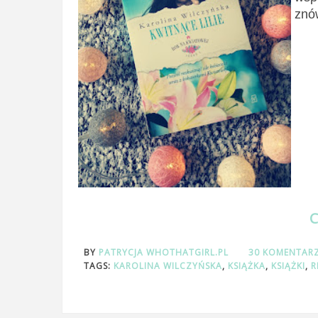
znów
BY
PATRYCJA WHOTHATGIRL.PL
30 KOMENTAR
TAGS:
KAROLINA WILCZYŃSKA
,
KSIĄŻKA
,
KSIĄŻKI
,
R