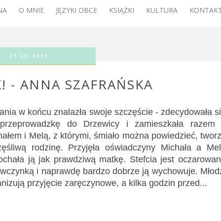
NA
O MNIE
JĘZYKI OBCE
KSIĄŻKI
KULTURA
KONTAKT
27 SIE 2019
! - ANNA SZAFRAŃSKA
fania w końcu znalazła swoje szczęście - zdecydowała s
przeprowadzkę do Drzewicy i zamieszkała razem
hałem i Melą, z którymi, śmiało można powiedzieć, twor
zęśliwą rodzinę. Przyjęła oświadczyny Michała a Me
ochała ją jak prawdziwą matkę. Stefcia jest oczarowa
ewczynką i naprawdę bardzo dobrze ją wychowuje. Młod
nizują przyjęcie zaręczynowe, a kilka godzin przed...