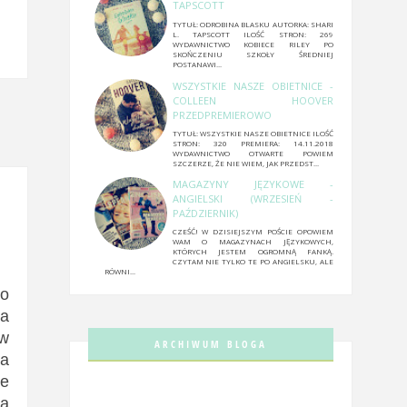
TAPSCOTT
TYTUŁ: ODROBINA BLASKU AUTORKA: SHARI
L. TAPSCOTT ILOŚĆ STRON: 269
WYDAWNICTWO KOBIECE RILEY PO
SKOŃCZENIU SZKOŁY ŚREDNIEJ
POSTANAWI...
WSZYSTKIE NASZE OBIETNICE -
COLLEEN HOOVER
PRZEDPREMIEROWO
TYTUŁ: WSZYSTKIE NASZE OBIETNICE ILOŚĆ
STRON: 320 PREMIERA: 14.11.2018
WYDAWNICTWO OTWARTE POWIEM
SZCZERZE, ŻE NIE WIEM, JAK PRZEDST...
MAGAZYNY JĘZYKOWE -
ANGIELSKI (WRZESIEŃ -
PAŹDZIERNIK)
CZEŚĆ! W DZISIEJSZYM POŚCIE OPOWIEM
WAM O MAGAZYNACH JĘZYKOWYCH,
KTÓRYCH JESTEM OGROMNĄ FANKĄ.
CZYTAM NIE TYLKO TE PO ANGIELSKU, ALE
RÓWNI...
 o
ła
aw
ARCHIWUM BLOGA
ta
ne
ra