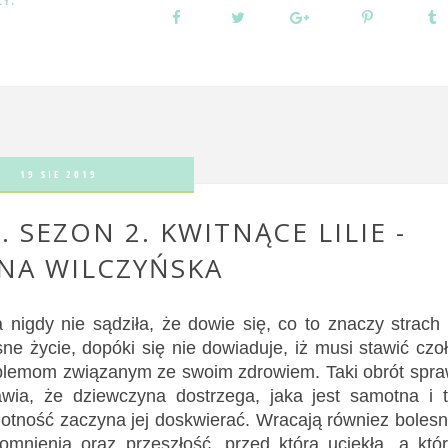
ZY:
19 SIE 2019
 SEZON 2. KWITNĄCE LILIE -
NA WILCZYŃSKA
a nigdy nie sądziła, że dowie się, co to znaczy strach
ne życie, dopóki się nie dowiaduje, iż musi stawić czo
blemom związanym ze swoim zdrowiem. Taki obrót spr
awia, że dziewczyna dostrzega, jaka jest samotna i 
otność zaczyna jej doskwierać. Wracają równiez boles
omnienia oraz przeszłość, przed którą uciekła, a któ