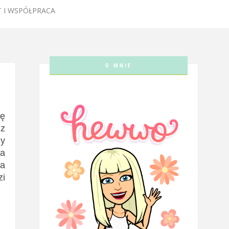
 I WSPÓŁPRACA
O MNIE
ię
 z
zy
la
na
zi