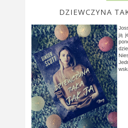
DZIEWCZYNA TAK
Joss
ją j
pon
dzie
Nie
Jed
wska