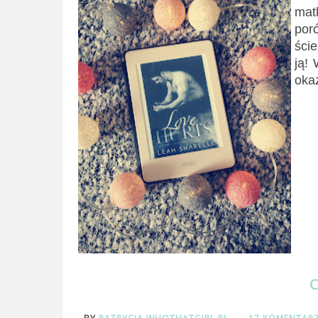
mat
por
ście
ją! 
okaz