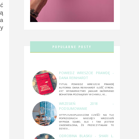
ść
ją
ka
dy
POPULARNE POSTY
POWIEDZ WRESZCIE PRAWDĘ -
DANA REINHARDT
TYTUŁ: POWIEDZ WRESZCIE PRAWDĘ
AUTORKA: DANA REINHARDT ILOŚĆ STRON:
237 WYDAWNICTWO JAGUAR GŁÓWNEGO
BOHATERA POZNAJEMY W CHWILI, KI...
WRZESIEŃ 2018 -
PODSUMOWANIE
HTTP://UNSPLASH.COM CZEŚĆ! NA TLE
POPRZEDNICH MIESIĘCY WRZESIEŃ
WYPADA SŁABO, ALE I TAK JESTEM
ZADOWOLONA, ŻE PRZECZYTAŁAM TE
DZIESI...
ODROBINA BLASKU - SHARI L.