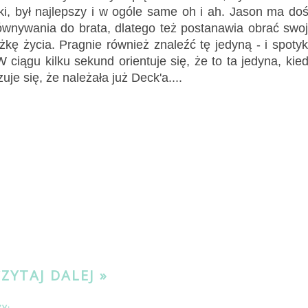
ki, był najlepszy i w ogóle same oh i ah. Jason ma do
ównywania do brata, dlatego też postanawia obrać swo
żkę życia. Pragnie również znaleźć tę jedyną - i spoty
W ciągu kilku sekund orientuje się, że to ta jedyna, kie
uje się, że należała już Deck'a....
CZYTAJ DALEJ »