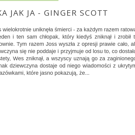
A JAK JA - GINGER SCOTT
 wielokrotnie uniknęła śmierci - za każdym razem ratow
eden i ten sam chłopak, który kiedyś zniknął i zrobił 
ownie. Tym razem Joss wyszła z opresji prawie cało, a
wczyna się nie poddaje i przyjmuje od losu to, co dostał
stety, Wes zniknął, a wszyscy uznają go za zaginioneg
nak dziewczyna dostaje od niego wiadomości z ukryty
zówkami, które jasno pokazują, że...