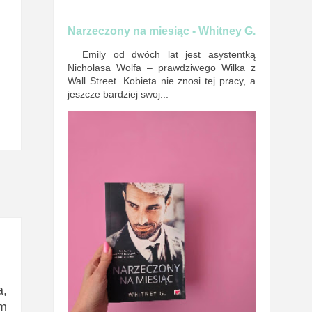
Narzeczony na miesiąc - Whitney G.
Emily od dwóch lat jest asystentką
Nicholasa Wolfa – prawdziwego Wilka z
Wall Street. Kobieta nie znosi tej pracy, a
jeszcze bardziej swoj...
a,
em