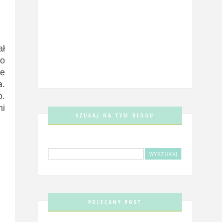
ał
to
le
a.
o.
mi
SZUKAJ NA TYM BLOGU
POLECANY POST