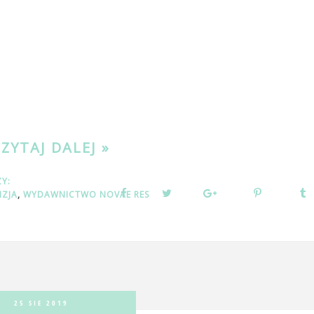
CZYTAJ DALEJ »
ZY:
NZJA
,
WYDAWNICTWO NOVAE RES
25 SIE 2019