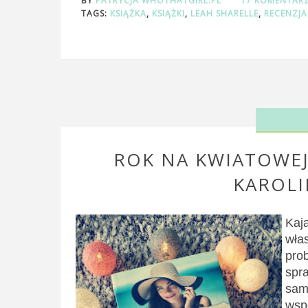
BY
PATRYCJA WHOTHATGIRL.PL
17 KOMENTAR
TAGS:
KSIĄŻKA
,
KSIĄŻKI
,
LEAH SHARELLE
,
RECENZJA
ROK NA KWIATOWEJ.
KAROLI
Kaj
włas
pro
spr
sam
wsp