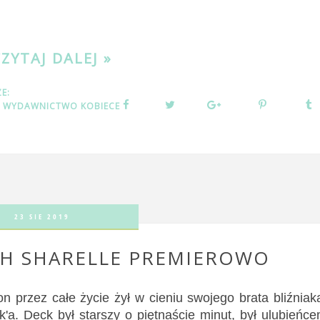
CZYTAJ DALEJ »
ZE:
,
WYDAWNICTWO KOBIECE
23 SIE 2019
AH SHARELLE PREMIEROWO
n przez całe życie żył w cieniu swojego brata bliźniak
k'a. Deck był starszy o piętnaście minut, był ulubieńc