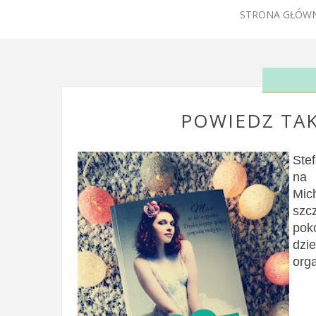
STRONA GŁÓW
POWIEDZ TAK
Ste
na 
Mic
szc
pok
dzi
orga