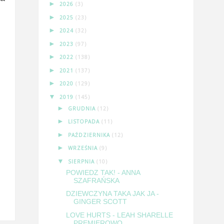
►
2026
(3)
►
2025
(23)
►
2024
(32)
►
2023
(97)
►
2022
(138)
►
2021
(137)
►
2020
(129)
▼
2019
(145)
►
GRUDNIA
(12)
►
LISTOPADA
(11)
►
PAŹDZIERNIKA
(12)
►
WRZEŚNIA
(9)
▼
SIERPNIA
(10)
POWIEDZ TAK! - ANNA
SZAFRAŃSKA
DZIEWCZYNA TAKA JAK JA -
GINGER SCOTT
LOVE HURTS - LEAH SHARELLE
PREMIEROWO