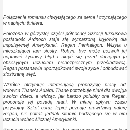
Połączenie romansu chwytającego za serce i trzymającego
w napięciu thrillera.
Położona w górzystej części północnej Szkocji luksusowa
posiadłość Ardnoch staje się wymarzoną kryjówką dla
impulsywnej Amerykanki, Regan Penhaligon. Wizyta u
mieszkającej tam siostry, Robyn, być może pozwoli jej
naprawić życiowy błąd i ukryć się przed darzącym ją
obsesyjnym uczuciem niebezpiecznym prześladowcą.
Regan postanawia uporządkować swoje życie i odbudować
siostrzaną więź.
Wkrótce otrzymuje interesującą propozycję pracy od
wdowca Thane’a Adaira. Thane potrzebuje niani dla dwojga
swoich dzieci, a widząc, jak bardzo polubiły one Regan,
proponuje jej posadę niani. W miarę upływu czasu
przystojny Szkot coraz lepiej poznaje prawdziwą naturę
Regan, nie potrafi jednak stłumić budzącego się w nim
uczucia wobec ślicznej Amerykanki.
Regan nie spodziewała się, że nowy pracodawca wywoła w