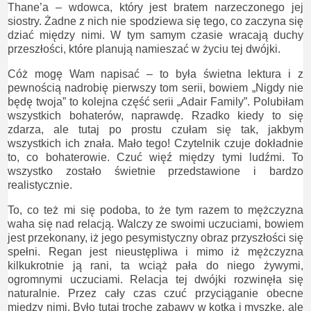
Thane’a – wdowca, który jest bratem narzeczonego jej
siostry. Żadne z nich nie spodziewa się tego, co zaczyna się
dziać między nimi. W tym samym czasie wracają duchy
przeszłości, które planują namieszać w życiu tej dwójki.
Cóż mogę Wam napisać – to była świetna lektura i z
pewnością nadrobię pierwszy tom serii, bowiem „Nigdy nie
będę twoja” to kolejna część serii „Adair Family”. Polubiłam
wszystkich bohaterów, naprawdę. Rzadko kiedy to się
zdarza, ale tutaj po prostu czułam się tak, jakbym
wszystkich ich znała. Mało tego! Czytelnik czuje dokładnie
to, co bohaterowie. Czuć więź między tymi ludźmi. To
wszystko zostało świetnie przedstawione i bardzo
realistycznie.
To, co też mi się podoba, to że tym razem to mężczyzna
waha się nad relacją. Walczy ze swoimi uczuciami, bowiem
jest przekonany, iż jego pesymistyczny obraz przyszłości się
spełni. Regan jest nieustępliwa i mimo iż mężczyzna
kilkukrotnie ją rani, ta wciąż pała do niego żywymi,
ogromnymi uczuciami. Relacja tej dwójki rozwinęła się
naturalnie. Przez cały czas czuć przyciąganie obecne
między nimi. Było tutaj trochę zabawy w kotka i myszkę, ale