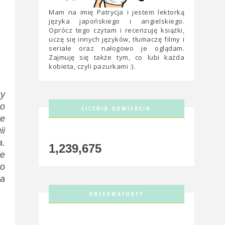
Mam na imię Patrycja i jestem lektorką
języka japońskiego i angielskiego.
Oprócz tego czytam i recenzuję książki,
uczę się innych języków, tłumaczę filmy i
seriale oraz nałogowo je oglądam.
Zajmuję się także tym, co lubi każda
kobieta, czyli pazurkami :).
zy
ko
LICZNIK ODWIEDZIN
je
ii
a.
1,239,675
je
to
la
OBSERWATORZY