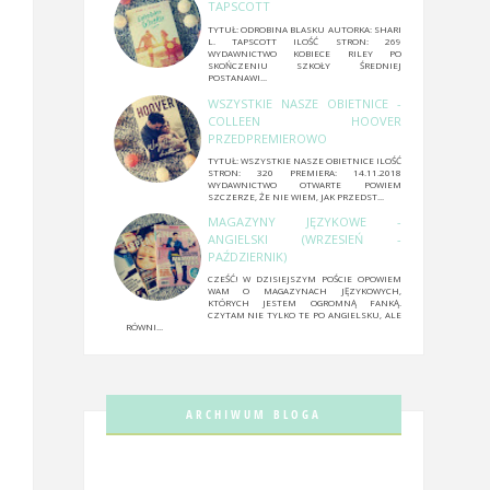
TAPSCOTT
TYTUŁ: ODROBINA BLASKU AUTORKA: SHARI
L. TAPSCOTT ILOŚĆ STRON: 269
WYDAWNICTWO KOBIECE RILEY PO
SKOŃCZENIU SZKOŁY ŚREDNIEJ
POSTANAWI...
WSZYSTKIE NASZE OBIETNICE -
COLLEEN HOOVER
PRZEDPREMIEROWO
TYTUŁ: WSZYSTKIE NASZE OBIETNICE ILOŚĆ
STRON: 320 PREMIERA: 14.11.2018
WYDAWNICTWO OTWARTE POWIEM
SZCZERZE, ŻE NIE WIEM, JAK PRZEDST...
MAGAZYNY JĘZYKOWE -
ANGIELSKI (WRZESIEŃ -
PAŹDZIERNIK)
CZEŚĆ! W DZISIEJSZYM POŚCIE OPOWIEM
WAM O MAGAZYNACH JĘZYKOWYCH,
KTÓRYCH JESTEM OGROMNĄ FANKĄ.
CZYTAM NIE TYLKO TE PO ANGIELSKU, ALE
RÓWNI...
ARCHIWUM BLOGA