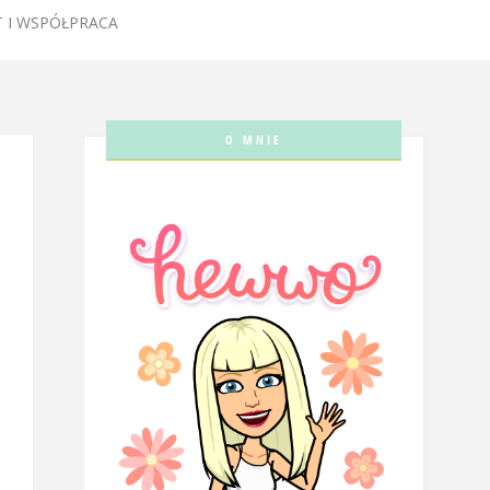
 I WSPÓŁPRACA
O MNIE