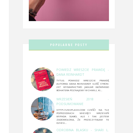
POPULARNE POSTY
POWIEDZ WRESZCIE PRAWDĘ -
DANA REINHARDT
TYTUŁ: POWIEDZ WRESZCIE PRAWDĘ
AUTORKA: DANA REINHARDT ILOŚĆ STRON:
237 WYDAWNICTWO JAGUAR GŁÓWNEGO
BOHATERA POZNAJEMY W CHWILI, KI...
WRZESIEŃ 2018 -
PODSUMOWANIE
HTTP://UNSPLASH.COM CZEŚĆ! NA TLE
POPRZEDNICH MIESIĘCY WRZESIEŃ
WYPADA SŁABO, ALE I TAK JESTEM
ZADOWOLONA, ŻE PRZECZYTAŁAM TE
DZIESI...
ODROBINA BLASKU - SHARI L.