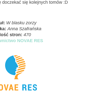
 doczekać się kolejnych tomów :D
uł:
W blasku zorzy
rka:
Anna Szafrańska
Ilość stron:
470
nictwo NOVAE RES