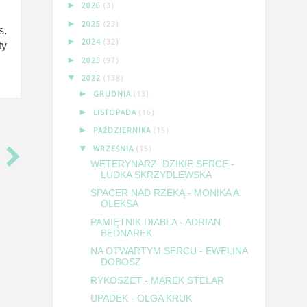
►
2026
(3)
►
2025
(23)
s.
►
2024
(32)
ty
►
2023
(97)
▼
2022
(138)
►
GRUDNIA
(13)
►
LISTOPADA
(16)
►
PAŹDZIERNIKA
(15)
▼
WRZEŚNIA
(15)
WETERYNARZ. DZIKIE SERCE -
LUDKA SKRZYDLEWSKA
SPACER NAD RZEKĄ - MONIKA A.
OLEKSA
PAMIĘTNIK DIABŁA - ADRIAN
BEDNAREK
NA OTWARTYM SERCU - EWELINA
DOBOSZ
RYKOSZET - MAREK STELAR
UPADEK - OLGA KRUK