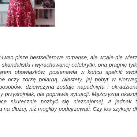
? Gwen pisze bestsellerowe romanse, ale wcale nie wier
a skandalistki i wyrachowanej celebrytki, ona pragnie tyl
iarem obowiązków, postanawia w końcu spełnić swo
e oczy zorzę polarną. Niestety, jej pobyt w Norweg
posobów: dziewczyna zostaje napadnięta i okradzion
czy przystojniak, nie poprawia sytuacji. Mężczyzna okazu
ce skutecznie pozbyć się nieznajomej. A jednak 
 na dłużej, niż mogliby podejrzewać. Czy los szykuje d