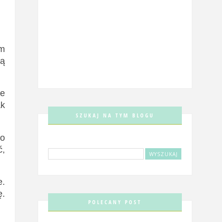
em
ią
ie
ak
SZUKAJ NA TYM BLOGU
go
ć,
e.
ę.
POLECANY POST