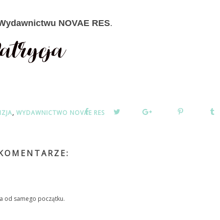
Wydawnictwu NOVAE RES
.
NZJA
,
WYDAWNICTWO NOVAE RES
 KOMENTARZE:
ga od samego początku.