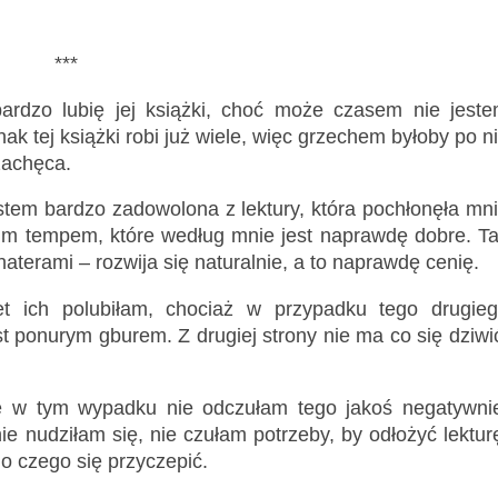
***
rdzo lubię jej książki, choć może czasem nie jest
 tej książki robi już wiele, więc grzechem byłoby po n
zachęca.
tem bardzo zadowolona z lektury, która pochłonęła mn
im tempem, które według mnie jest naprawdę dobre. T
aterami – rozwija się naturalnie, a to naprawdę cenię.
t ich polubiłam, chociaż w przypadku tego drugie
t ponurym gburem. Z drugiej strony nie ma co się dziwi
e w tym wypadku nie odczułam tego jakoś negatywni
e nudziłam się, nie czułam potrzeby, by odłożyć lektur
 czego się przyczepić.