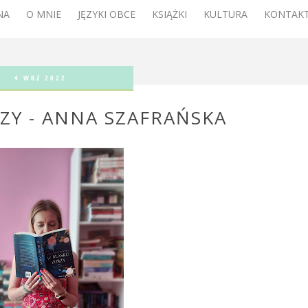
NA
O MNIE
JĘZYKI OBCE
KSIĄŻKI
KULTURA
KONTAKT
4 WRZ 2022
ZY - ANNA SZAFRAŃSKA