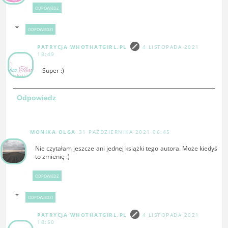
ODPOWIEDZ
ODPOWIEDZI
PATRYCJA WHOTHATGIRL.PL
4 LISTOPADA 2021
18:49
Super :)
Odpowiedz
MONIKA OLGA
31 PAŹDZIERNIKA 2021 06:45
Nie czytałam jeszcze ani jednej książki tego autora. Może kiedyś
to zmienię :)
ODPOWIEDZ
ODPOWIEDZI
PATRYCJA WHOTHATGIRL.PL
4 LISTOPADA 2021
18:50