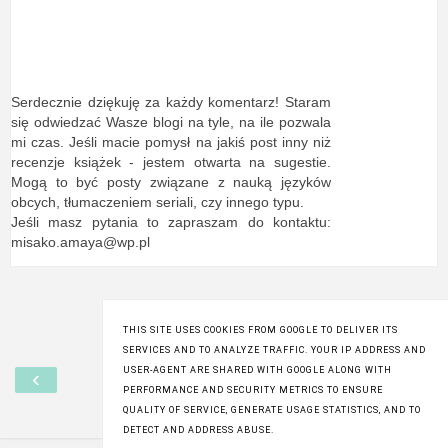
Serdecznie dziękuję za każdy komentarz! Staram
się odwiedzać Wasze blogi na tyle, na ile pozwala
mi czas. Jeśli macie pomysł na jakiś post inny niż
recenzje książek - jestem otwarta na sugestie.
Mogą to być posty związane z nauką języków
obcych, tłumaczeniem seriali, czy innego typu.
Jeśli masz pytania to zapraszam do kontaktu:
misako.amaya@wp.pl
THIS SITE USES COOKIES FROM GOOGLE TO DELIVER ITS
SERVICES AND TO ANALYZE TRAFFIC. YOUR IP ADDRESS AND
‹
›
USER-AGENT ARE SHARED WITH GOOGLE ALONG WITH
PERFORMANCE AND SECURITY METRICS TO ENSURE
QUALITY OF SERVICE, GENERATE USAGE STATISTICS, AND TO
Wyświetl wersję na komputer
DETECT AND ADDRESS ABUSE.