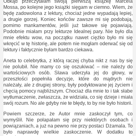
Odkąd przeczytałam swoją pierwszą książkę Marcela
Mossa, po kolejne jego książki sięgam w ciemno. Wiem, że
będę zadowolona z lektury, chociaż jedne wypadają lepiej,
a drugie gorzej. Koniec końców zawsze mi się podobają,
pomimo mankamentów, jeśli już takowe się pojawiają.
Podobnie miałam przy lekturze Idealnej pary. Nie było dla
mnie efektu wow, na początku nawet ciężko było mi się
wkręcić w tę historię, ale potem nie mogłam oderwać się od
lektury i faktycznie byłam bardzo ciekawa.
Aneta to celebrytka, z którą raczej chyba nikt z nas by się
nie polubił. Nie mamy co się oszukiwać – nie należy do
wartościowych osób. Sława uderzyła jej do głowy, w
przeszłości popełniła decyzje, które do mądrych nie
należały, ale z drugiej strony, były podyktowane jej życiem i
chęcią pomocy najbliższym. Chociaż dla mnie to i tak słabe
wytłumaczenie, zwłaszcza, że widziała, co się dzieje i miała
swój rozum. No ale gdyby nie te błędy, to by nie było historii.
Powiem szczerze, że Autor mnie zaskoczył tym, co
wymyślił. Nie połapałam się przy niektórych osobach i
powiązaniach, a już na pewno nie przy postaci Dżamala. To
było naprawdę wielkie zaskoczenie. W dodatku to