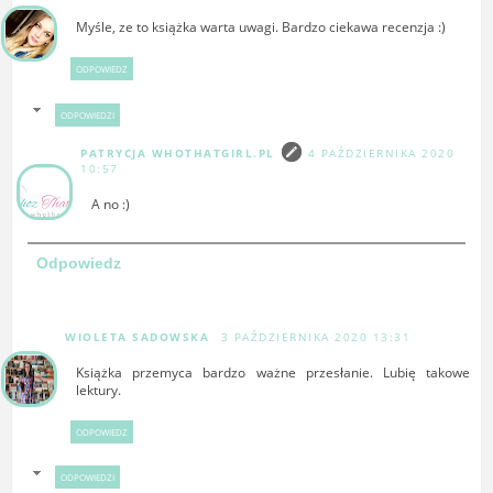
Myśle, ze to książka warta uwagi. Bardzo ciekawa recenzja :)
ODPOWIEDZ
ODPOWIEDZI
PATRYCJA WHOTHATGIRL.PL
4 PAŹDZIERNIKA 2020
10:57
A no :)
Odpowiedz
WIOLETA SADOWSKA
3 PAŹDZIERNIKA 2020 13:31
Książka przemyca bardzo ważne przesłanie. Lubię takowe
lektury.
ODPOWIEDZ
ODPOWIEDZI