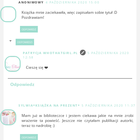
ANONIMOWY
4 PAŹDZIERNIKA 2020 15:00
Książka mnie zaciekawiła, więc zapisałam sobie tytuł :D
Pozdrawiam!
ODPOWIEDZ
ODPOWIEDZI
PATRYCJA WHOTHATGIRL.PL
5 PAŹDZIERNIKA 2020
12:58
Cieszę się ❤️
Odpowiedz
SYLWIA*KSIĄŻKA NA PREZENT*
5 PAŹDZIERNIKA 2020 11:37
Mam już w biblioteczce i jestem ciekawa jakie na mnie zrobi
wrażenie ta powieść. Jeszcze nie czytałam publikacji autorki,
teraz to nadrobię :)
ODPOWIEDZ