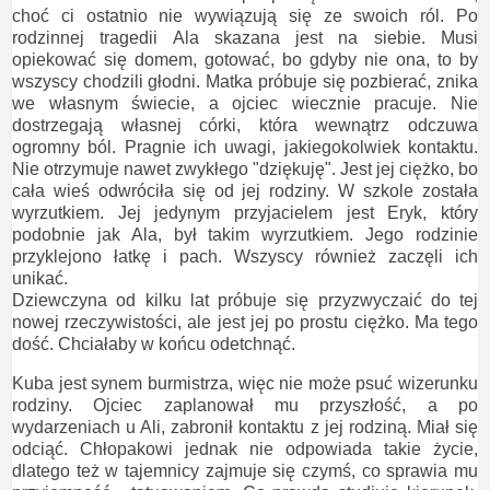
choć ci ostatnio nie wywiązują się ze swoich ról. Po
rodzinnej tragedii Ala skazana jest na siebie. Musi
opiekować się domem, gotować, bo gdyby nie ona, to by
wszyscy chodzili głodni. Matka próbuje się pozbierać, znika
we własnym świecie, a ojciec wiecznie pracuje. Nie
dostrzegają własnej córki, która wewnątrz odczuwa
ogromny ból. Pragnie ich uwagi, jakiegokolwiek kontaktu.
Nie otrzymuje nawet zwykłego "dziękuję". Jest jej ciężko, bo
cała wieś odwróciła się od jej rodziny. W szkole została
wyrzutkiem. Jej jedynym przyjacielem jest Eryk, który
podobnie jak Ala, był takim wyrzutkiem. Jego rodzinie
przyklejono łatkę i pach. Wszyscy również zaczęli ich
unikać.
Dziewczyna od kilku lat próbuje się przyzwyczaić do tej
nowej rzeczywistości, ale jest jej po prostu ciężko. Ma tego
dość. Chciałaby w końcu odetchnąć.
Kuba jest synem burmistrza, więc nie może psuć wizerunku
rodziny. Ojciec zaplanował mu przyszłość, a po
wydarzeniach u Ali, zabronił kontaktu z jej rodziną. Miał się
odciąć. Chłopakowi jednak nie odpowiada takie życie,
dlatego też w tajemnicy zajmuje się czymś, co sprawia mu