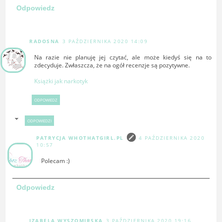
Odpowiedz
RADOSNA
3 PAŹDZIERNIKA 2020 14:09
Na razie nie planuję jej czytać, ale może kiedyś się na to
zdecyduje. Zwłaszcza, że na ogół recenzje są pozytywne.
Książki jak narkotyk
ODPOWIEDZ
ODPOWIEDZI
PATRYCJA WHOTHATGIRL.PL
4 PAŹDZIERNIKA 2020
10:57
Polecam :)
Odpowiedz
IZABELA WYSZOMIRSKA
3 PAŹDZIERNIKA 2020 19:16