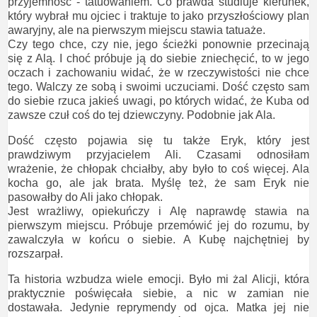
przyjemność - tatuowaniem. Co prawda studiuje kierunek,
który wybrał mu ojciec i traktuje to jako przyszłościowy plan
awaryjny, ale na pierwszym miejscu stawia tatuaże.
Czy tego chce, czy nie, jego ścieżki ponownie przecinają
się z Alą. I choć próbuje ją do siebie zniechęcić, to w jego
oczach i zachowaniu widać, że w rzeczywistości nie chce
tego. Walczy ze sobą i swoimi uczuciami. Dość często sam
do siebie rzuca jakieś uwagi, po których widać, że Kuba od
zawsze czuł coś do tej dziewczyny. Podobnie jak Ala.
Dość często pojawia się tu także Eryk, który jest
prawdziwym przyjacielem Ali. Czasami odnosiłam
wrażenie, że chłopak chciałby, aby było to coś więcej. Ala
kocha go, ale jak brata. Myślę też, że sam Eryk nie
pasowałby do Ali jako chłopak.
Jest wrażliwy, opiekuńczy i Alę naprawdę stawia na
pierwszym miejscu. Próbuje przemówić jej do rozumu, by
zawalczyła w końcu o siebie. A Kubę najchętniej by
rozszarpał.
Ta historia wzbudza wiele emocji. Było mi żal Alicji, która
praktycznie poświęcała siebie, a nic w zamian nie
dostawała. Jedynie reprymendy od ojca. Matka jej nie