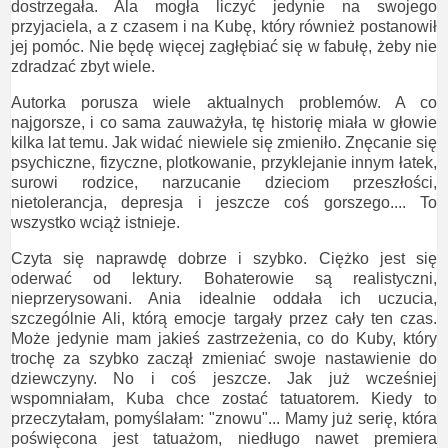
dostrzegała. Ala mogła liczyć jedynie na swojego
przyjaciela, a z czasem i na Kubę, który również postanowił
jej pomóc. Nie będę więcej zagłębiać się w fabułę, żeby nie
zdradzać zbyt wiele.
Autorka porusza wiele aktualnych problemów. A co
najgorsze, i co sama zauważyła, tę historię miała w głowie
kilka lat temu. Jak widać niewiele się zmieniło. Znęcanie się
psychiczne, fizyczne, plotkowanie, przyklejanie innym łatek,
surowi rodzice, narzucanie dzieciom przeszłości,
nietolerancja, depresja i jeszcze coś gorszego.... To
wszystko wciąż istnieje.
Czyta się naprawdę dobrze i szybko. Ciężko jest się
oderwać od lektury. Bohaterowie są realistyczni,
nieprzerysowani. Ania idealnie oddała ich uczucia,
szczególnie Ali, którą emocje targały przez cały ten czas.
Może jedynie mam jakieś zastrzeżenia, co do Kuby, który
trochę za szybko zaczął zmieniać swoje nastawienie do
dziewczyny. No i coś jeszcze. Jak już wcześniej
wspomniałam, Kuba chce zostać tatuatorem. Kiedy to
przeczytałam, pomyślałam: "znowu"... Mamy już serię, która
poświęcona jest tatuażom, niedługo nawet premiera