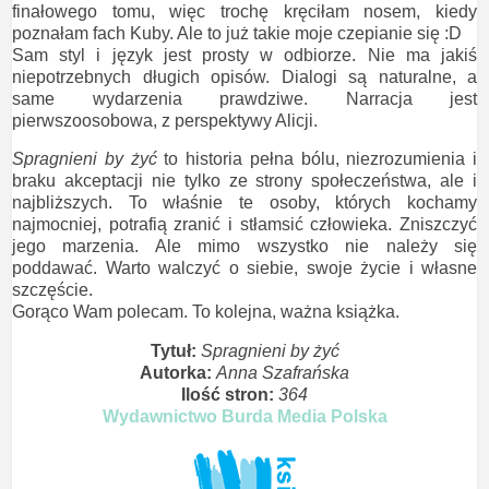
finałowego tomu, więc trochę kręciłam nosem, kiedy
poznałam fach Kuby. Ale to już takie moje czepianie się :D
Sam styl i język jest prosty w odbiorze. Nie ma jakiś
niepotrzebnych długich opisów. Dialogi są naturalne, a
same wydarzenia prawdziwe. Narracja jest
pierwszoosobowa, z perspektywy Alicji.
Spragnieni by żyć
to historia pełna bólu, niezrozumienia i
braku akceptacji nie tylko ze strony społeczeństwa, ale i
najbliższych. To właśnie te osoby, których kochamy
najmocniej, potrafią zranić i stłamsić człowieka. Zniszczyć
jego marzenia. Ale mimo wszystko nie należy się
poddawać. Warto walczyć o siebie, swoje życie i własne
szczęście.
Gorąco Wam polecam. To kolejna, ważna książka.
Tytuł:
Spragnieni by żyć
Autorka:
Anna Szafrańska
Ilość stron:
364
Wydawnictwo Burda Media Polska