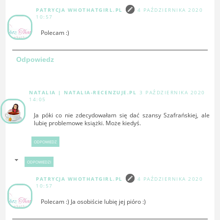
PATRYCJA WHOTHATGIRL.PL
4 PAŹDZIERNIKA 2020
10:57
Polecam :)
Odpowiedz
NATALIA | NATALIA-RECENZUJE.PL
3 PAŹDZIERNIKA 2020
14:05
Ja póki co nie zdecydowałam się dać szansy Szafrańskiej, ale
lubię problemowe książki. Może kiedyś.
ODPOWIEDZ
ODPOWIEDZI
PATRYCJA WHOTHATGIRL.PL
4 PAŹDZIERNIKA 2020
10:57
Polecam :) Ja osobiście lubię jej pióro :)