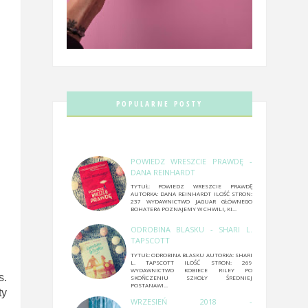
POPULARNE POSTY
POWIEDZ WRESZCIE PRAWDĘ -
DANA REINHARDT
TYTUŁ: POWIEDZ WRESZCIE PRAWDĘ
AUTORKA: DANA REINHARDT ILOŚĆ STRON:
237 WYDAWNICTWO JAGUAR GŁÓWNEGO
BOHATERA POZNAJEMY W CHWILI, KI...
ODROBINA BLASKU - SHARI L.
TAPSCOTT
TYTUŁ: ODROBINA BLASKU AUTORKA: SHARI
L. TAPSCOTT ILOŚĆ STRON: 269
WYDAWNICTWO KOBIECE RILEY PO
s.
SKOŃCZENIU SZKOŁY ŚREDNIEJ
POSTANAWI...
ty
WRZESIEŃ 2018 -