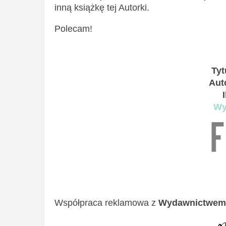
inną książkę tej Autorki.
Polecam!
Tyt
Aut
Wy
Współpraca reklamowa z
Wydawnictwem 