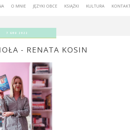
NA
O MNIE
JĘZYKI OBCE
KSIĄŻKI
KULTURA
KONTAKT
7 GRU 2022
IOŁA - RENATA KOSIN