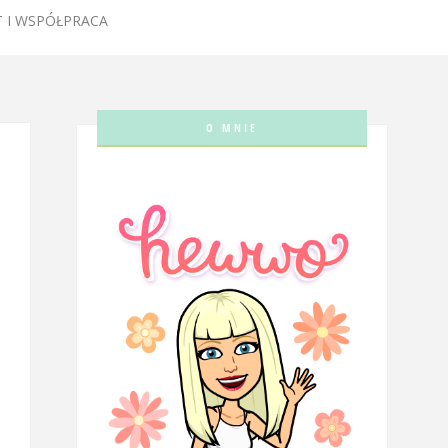
 I WSPÓŁPRACA
O MNIE