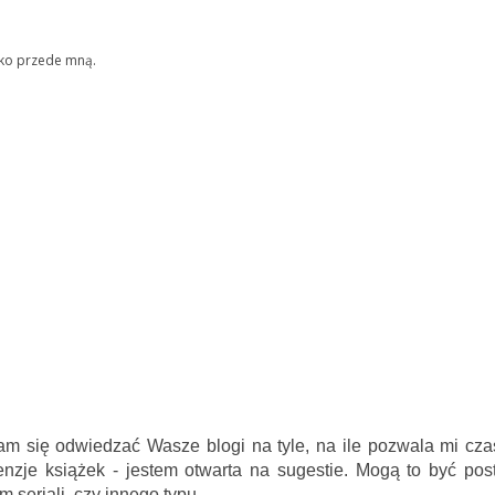
stko przede mną.
am się odwiedzać Wasze blogi na tyle, na ile pozwala mi cza
enzje książek - jestem otwarta na sugestie. Mogą to być pos
seriali, czy innego typu.