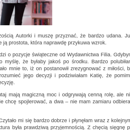
zością Autorki i muszę przyznać, że bardzo udana. J
 ją prostota, która naprawdę przykuwa wzrok.
chodzi o pozycje świąteczne od Wydawnictwa Filia. Gdyb
to myślę, że byłaby jakoś po środku. Bardzo polubił
ało mnie to, iż on postanowił zrezygnować z miłości, 
 zrozumieć jego decyzji i podziwiałam Katię, że pomi
cyzję.
utaj mają magiczną moc i odgrywają cenną rolę, ale n
nie chcę spojlerować, a dwa – nie mam zamiaru odbier
 Czytało mi się bardzo dobrze i płynęłam wraz z kolejny
Lektura była prawdziwą przyjemnością. Z chęcią sięgnę 