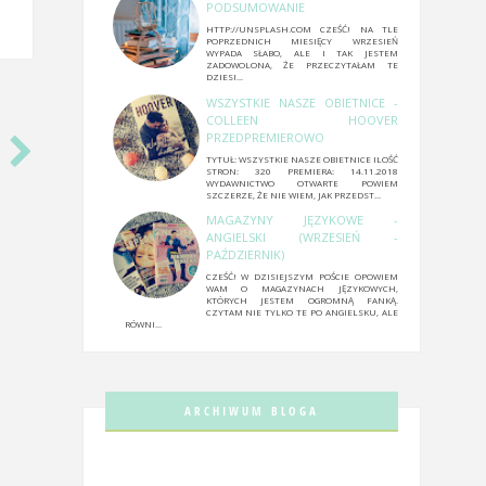
PODSUMOWANIE
HTTP://UNSPLASH.COM CZEŚĆ! NA TLE
POPRZEDNICH MIESIĘCY WRZESIEŃ
WYPADA SŁABO, ALE I TAK JESTEM
ZADOWOLONA, ŻE PRZECZYTAŁAM TE
DZIESI...
WSZYSTKIE NASZE OBIETNICE -
COLLEEN HOOVER
PRZEDPREMIEROWO
TYTUŁ: WSZYSTKIE NASZE OBIETNICE ILOŚĆ
STRON: 320 PREMIERA: 14.11.2018
WYDAWNICTWO OTWARTE POWIEM
SZCZERZE, ŻE NIE WIEM, JAK PRZEDST...
MAGAZYNY JĘZYKOWE -
ANGIELSKI (WRZESIEŃ -
PAŹDZIERNIK)
CZEŚĆ! W DZISIEJSZYM POŚCIE OPOWIEM
WAM O MAGAZYNACH JĘZYKOWYCH,
KTÓRYCH JESTEM OGROMNĄ FANKĄ.
CZYTAM NIE TYLKO TE PO ANGIELSKU, ALE
RÓWNI...
ARCHIWUM BLOGA