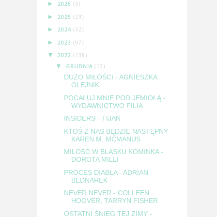
►
2026
(3)
►
2025
(23)
►
2024
(32)
►
2023
(97)
▼
2022
(138)
▼
GRUDNIA
(13)
DUŻO MIŁOŚCI - AGNIESZKA
OLEJNIK
POCAŁUJ MNIE POD JEMIOŁĄ -
WYDAWNICTWO FILIA
INSIDERS - TIJAN
KTOŚ Z NAS BĘDZIE NASTĘPNY -
KAREN M. MCMANUS
MIŁOŚĆ W BLASKU KOMINKA -
DOROTA MILLI
PROCES DIABŁA - ADRIAN
BEDNAREK
NEVER NEVER - COLLEEN
HOOVER, TARRYN FISHER
OSTATNI ŚNIEG TEJ ZIMY -