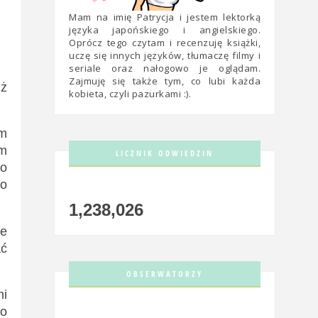
Mam na imię Patrycja i jestem lektorką
języka japońskiego i angielskiego.
Oprócz tego czytam i recenzuję książki,
uczę się innych języków, tłumaczę filmy i
seriale oraz nałogowo je oglądam.
Zajmuję się także tym, co lubi każda
uż
kobieta, czyli pazurkami :).
ym
am
LICZNIK ODWIEDZIN
bo
mo
1,238,026
ie
ać
OBSERWATORZY
mi
po