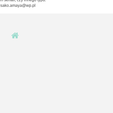
 misako.amaya@wp.pl