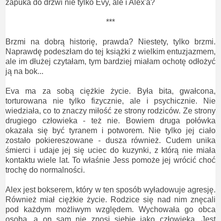
zapuka do drzwi nie tylko Evy, ale i Alex'a?
***
Brzmi na dobrą historię, prawda? Niestety, tylko brzmi.
Naprawdę podeszłam do tej książki z wielkim entuzjazmem,
ale im dłużej czytałam, tym bardziej miałam ochotę odłożyć
ją na bok...
Eva ma za sobą ciężkie życie. Była bita, gwałcona,
torturowana nie tylko fizycznie, ale i psychicznie. Nie
wiedziała, co to znaczy miłość ze strony rodziców. Ze strony
drugiego człowieka - też nie. Bowiem druga połówka
okazała się być tyranem i potworem. Nie tylko jej ciało
zostało pokiereszowane - dusza również. Cudem unika
śmierci i udaje jej się uciec do kuzynki, z którą nie miała
kontaktu wiele lat. To właśnie Jess pomoże jej wrócić choć
trochę do normalności.
Alex jest bokserem, który w ten sposób wyładowuje agresję.
Również miał ciężkie życie. Rodzice się nad nim znęcali
pod każdym możliwym względem. Wychowała go obca
osoba, a on sam nie znosi siebie jako człowieka. Jest