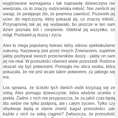
wygórowane wymagania i tak naprawdę dziewczyna nie
wiedziała, co to znaczy rodzicielska miłość. Nie zwrócili jej
uwagi, że postępuje źle, że powinna zawrócić. Pozwolili jej
uciec do mężczyzny, który pokazał jej, co znaczy miłość.
Przynajmniej tak jej się wydawało, bo jeszcze w ten sam
dzień poznała ból i cierpienie. Odebrał jej wszystko, co
mógł. Pozbawił ją duszy i życia.
Alex to mega popularny bokser, który odnosi spektakularne
sukcesy. Nazywany jest przez innych Żniwiarzem, zupełnie
jakby pozbywał swoich przeciwników duszy - jakby on sam
jej nie miał. W przeszłości również wiele przeszedł. Rodzice
okazali się być potworami. Pomogła mu obca osoba, która
pokazała, że nie jest wcale takim potworem, za jakiego się
ma.
Los sprawia, że ścieżki tych dwóch osób krzyżują się ze
sobą. Alex pomaga dziewczynie, która właśnie uciekła z
piekła. Żadne z nich nie przypuszcza, że za jakiś czas będą
dla siebie nie tylko podporą, ale i całym życiem. Tylko czy
obydwoje będą w stanie znieść bagaż przeszłości, jaki
każde z nich za sobą ciągnie? Zwłaszcza, że przeszłość