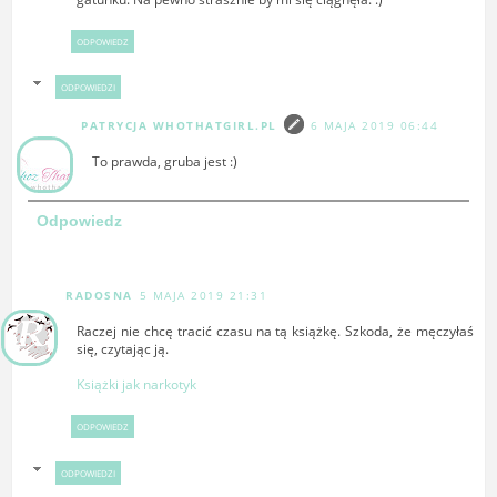
ODPOWIEDZ
ODPOWIEDZI
PATRYCJA WHOTHATGIRL.PL
6 MAJA 2019 06:44
To prawda, gruba jest :)
Odpowiedz
RADOSNA
5 MAJA 2019 21:31
Raczej nie chcę tracić czasu na tą książkę. Szkoda, że męczyłaś
się, czytając ją.
Książki jak narkotyk
ODPOWIEDZ
ODPOWIEDZI