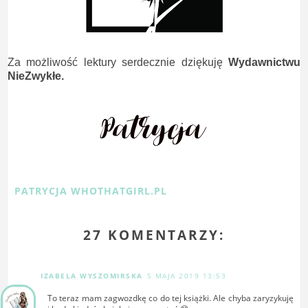
Za możliwość lektury serdecznie dziękuję
Wydawnictwu
NieZwykłe.
PATRYCJA WHOTHATGIRL.PL
27 KOMENTARZY:
IZABELA WYSZOMIRSKA
5 MAJA 2019 13:53
To teraz mam zagwozdkę co do tej książki. Ale chyba zaryzykuję