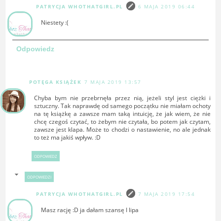
PATRYCJA WHOTHATGIRL.PL
6 MAJA 2019 06:44
Niestety :(
Odpowiedz
POTĘGA KSIĄŻEK
7 MAJA 2019 13:57
Chyba bym nie przebrnęła przez nią, jeżeli styl jest ciężki i
sztuczny. Tak naprawdę od samego początku nie miałam ochoty
na tę książkę a zawsze mam taką intuicję, że jak wiem, że nie
chcę czegoś czytać, to żebym nie czytała, bo potem jak czytam,
zawsze jest klapa. Może to chodzi o nastawienie, no ale jednak
to też ma jakiś wpływ. :D
ODPOWIEDZ
ODPOWIEDZI
PATRYCJA WHOTHATGIRL.PL
7 MAJA 2019 17:54
Masz rację :D ja dałam szansę I lipa