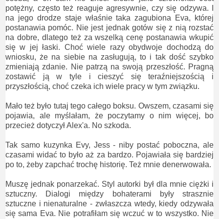
potężny, często też reaguje agresywnie, czy się odzywa. I
na jego drodze staje właśnie taka zagubiona Eva, której
postanawia pomóc. Nie jest jednak gotów się z nią rozstać
na dobre, dlatego też za wszelką cenę postanawia wkupić
się w jej łaski. Choć wiele razy obydwoje dochodzą do
wniosku, że na siebie na zasługują, to i tak dość szybko
zmieniają zdanie. Nie patrzą na swoją przeszłość. Pragną
zostawić ją w tyle i cieszyć się teraźniejszością i
przyszłością, choć czeka ich wiele pracy w tym związku.
Mało też było tutaj tego całego boksu. Owszem, czasami się
pojawia, ale myślałam, że poczytamy o nim więcej, bo
przecież dotyczył Alex'a. No szkoda.
Tak samo kuzynka Evy, Jess - niby postać poboczna, ale
czasami widać to było aż za bardzo. Pojawiała się bardziej
po to, żeby zapchać trochę historię. Też mnie denerwowała.
Muszę jednak ponarzekać. Styl autorki był dla mnie ciężki i
sztuczny. Dialogi między bohaterami były strasznie
sztuczne i nienaturalne - zwłaszcza wtedy, kiedy odzywała
się sama Eva. Nie potrafiłam się wczuć w to wszystko. Nie