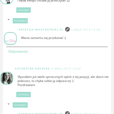
i będę kiedyś chciała ją przeczytać 😊
ODPOWIEDZ
ODPOWIEDZI
PATRYCJA WHOTHATGIRL.PL
5 MAJA 2019 14:40
Warto samemu się przekonać :)
Odpowiedz
KATARZYNA KRUPSKA
5 MAJA 2019 14:40
Słyszałam już wiele sprzecznych opinii o tej pozycji, ale skoro nie
polecasz, to chyba sobie ją odpuszczę :)
Pozdrawiam
ODPOWIEDZ
ODPOWIEDZI
PATRYCJA WHOTHATGIRL.PL
5 MAJA 2019 14:41