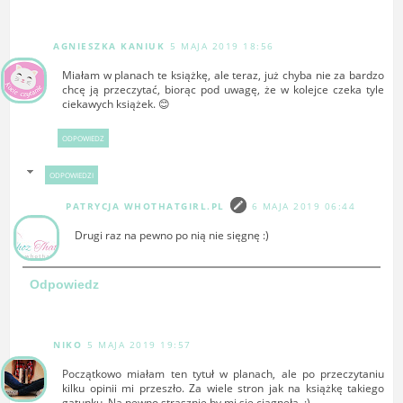
AGNIESZKA KANIUK
5 MAJA 2019 18:56
Miałam w planach te książkę, ale teraz, już chyba nie za bardzo
chcę ją przeczytać, biorąc pod uwagę, że w kolejce czeka tyle
ciekawych książek. 😊
ODPOWIEDZ
ODPOWIEDZI
PATRYCJA WHOTHATGIRL.PL
6 MAJA 2019 06:44
Drugi raz na pewno po nią nie sięgnę :)
Odpowiedz
NIKO
5 MAJA 2019 19:57
Początkowo miałam ten tytuł w planach, ale po przeczytaniu
kilku opinii mi przeszło. Za wiele stron jak na książkę takiego
gatunku. Na pewno strasznie by mi się ciągnęła. :)