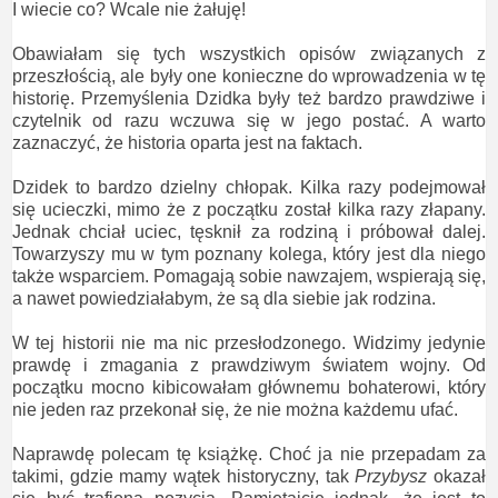
I wiecie co? Wcale nie żałuję!
Obawiałam się tych wszystkich opisów związanych z
przeszłością, ale były one konieczne do wprowadzenia w tę
historię. Przemyślenia Dzidka były też bardzo prawdziwe i
czytelnik od razu wczuwa się w jego postać. A warto
zaznaczyć, że historia oparta jest na faktach.
Dzidek to bardzo dzielny chłopak. Kilka razy podejmował
się ucieczki, mimo że z początku został kilka razy złapany.
Jednak chciał uciec, tęsknił za rodziną i próbował dalej.
Towarzyszy mu w tym poznany kolega, który jest dla niego
także wsparciem. Pomagają sobie nawzajem, wspierają się,
a nawet powiedziałabym, że są dla siebie jak rodzina.
W tej historii nie ma nic przesłodzonego. Widzimy jedynie
prawdę i zmagania z prawdziwym światem wojny. Od
początku mocno kibicowałam głównemu bohaterowi, który
nie jeden raz przekonał się, że nie można każdemu ufać.
Naprawdę polecam tę książkę. Choć ja nie przepadam za
takimi, gdzie mamy wątek historyczny, tak
Przybysz
okazał