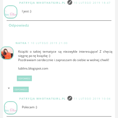
PATRYCJA WHOTHATGIRL.PL
10 LUTEGO 2019 18:47
I jest :)
Odpowiedz
NATKA !
10 LUTEGO 2019 21:00
Książki o takiej tematyce są niezwykle interesujące! Z chęcią
sięgnę po tę książkę :)
Pozdrawiam serdecznie i zapraszam do siebie w wolnej chwili!
lublins.blogspot.com
ODPOWIEDZ
ODPOWIEDZI
PATRYCJA WHOTHATGIRL.PL
11 LUTEGO 2019 10:04
Polecam :)