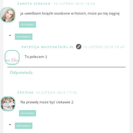
ŻANETA SEROCKA
10 LUTEGO 2019 16:04
ja uwielbiam książki osadzone w historii, może po nią sięgnę
ODPOWIEDZ
ODPOWIEDZI
PATRYCJA WHOTHATGIRL.PL
10 LUTEGO 2019 18:47
To polecam :)
Odpowiedz
ERVISHA
10 LUTEGO 2019 17:52
Na prawdę może być ciekawie ;)
ODPOWIEDZ
ODPOWIEDZI