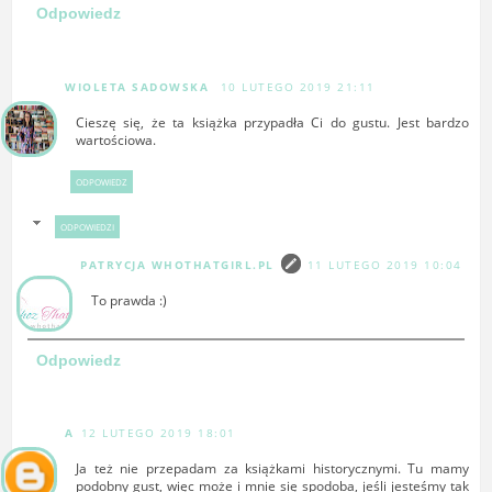
Odpowiedz
WIOLETA SADOWSKA
10 LUTEGO 2019 21:11
Cieszę się, że ta książka przypadła Ci do gustu. Jest bardzo
wartościowa.
ODPOWIEDZ
ODPOWIEDZI
PATRYCJA WHOTHATGIRL.PL
11 LUTEGO 2019 10:04
To prawda :)
Odpowiedz
A
12 LUTEGO 2019 18:01
Ja też nie przepadam za książkami historycznymi. Tu mamy
podobny gust, więc może i mnie się spodoba, jeśli jesteśmy tak