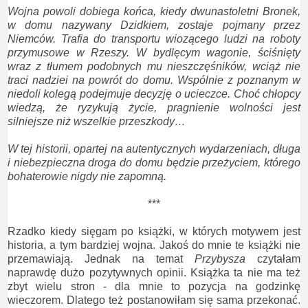
Wojna powoli dobiega końca, kiedy dwunastoletni Bronek,
w domu nazywany Dzidkiem, zostaje pojmany przez
Niemców. Trafia do transportu wiozącego ludzi na roboty
przymusowe w Rzeszy. W bydlęcym wagonie, ściśnięty
wraz z tłumem podobnych mu nieszczęśników, wciąż nie
traci nadziei na powrót do domu. Wspólnie z poznanym w
niedoli kolegą podejmuje decyzję o ucieczce. Choć chłopcy
wiedzą, że ryzykują życie, pragnienie wolności jest
silniejsze niż wszelkie przeszkody…
W tej historii, opartej na autentycznych wydarzeniach, długa
i niebezpieczna droga do domu będzie przeżyciem, którego
bohaterowie nigdy nie zapomną.
***
Rzadko kiedy sięgam po książki, w których motywem jest
historia, a tym bardziej wojna. Jakoś do mnie te książki nie
przemawiają. Jednak na temat
Przybysza
czytałam
naprawdę dużo pozytywnych opinii. Książka ta nie ma też
zbyt wielu stron - dla mnie to pozycja na godzinkę
wieczorem. Dlatego też postanowiłam się sama przekonać.