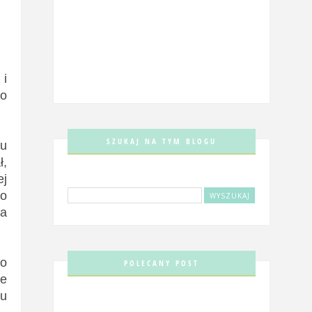
 i
do
SZUKAJ NA TYM BLOGU
ku
ł,
ej
to
ła
 o
POLECANY POST
ze
ku