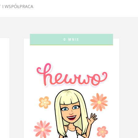
 I WSPÓŁPRACA
O MNIE