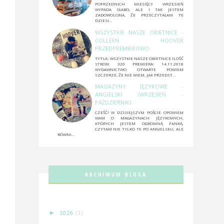
POPRZEDNICH MIESIĘCY WRZESIEŃ
WYPADA SŁABO, ALE I TAK JESTEM
ZADOWOLONA, ŻE PRZECZYTAŁAM TE
DZIESI...
WSZYSTKIE NASZE OBIETNICE -
COLLEEN HOOVER
PRZEDPREMIEROWO
TYTUŁ: WSZYSTKIE NASZE OBIETNICE ILOŚĆ
STRON: 320 PREMIERA: 14.11.2018
WYDAWNICTWO OTWARTE POWIEM
SZCZERZE, ŻE NIE WIEM, JAK PRZEDST...
MAGAZYNY JĘZYKOWE -
ANGIELSKI (WRZESIEŃ -
PAŹDZIERNIK)
CZEŚĆ! W DZISIEJSZYM POŚCIE OPOWIEM
WAM O MAGAZYNACH JĘZYKOWYCH,
KTÓRYCH JESTEM OGROMNĄ FANKĄ.
CZYTAM NIE TYLKO TE PO ANGIELSKU, ALE
RÓWNI...
ARCHIWUM BLOGA
►
2026
(3)