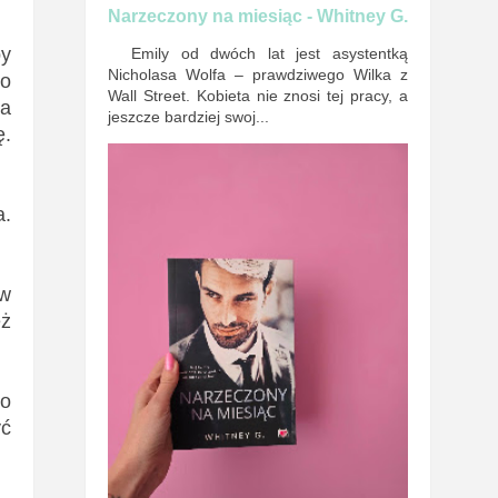
Narzeczony na miesiąc - Whitney G.
by
Emily od dwóch lat jest asystentką
Nicholasa Wolfa – prawdziwego Wilka z
go
Wall Street. Kobieta nie znosi tej pracy, a
na
jeszcze bardziej swoj...
ę.
a.
 w
eż
ko
yć