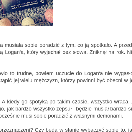
musiała sobie poradzić z tym, co ją spotkało. A prze
ą Logan'a, który wyjechał bez słowa. Zniknął na rok. N
yło to trudne, bowiem uczucie do Logan'a nie wygasł
tąpić jej wielu mężczyzn, którzy powinni być obecni w j
 A kiedy go spotyka po takim czasie, wszystko wraca.
o, jak bardzo wszystko zepsuł i będzie musiał bardzo s
ocześnie musi sobie poradzić z własnymi demonami.
rzeznaczeni? Czy będą w stanie wybaczyć sobie to, j