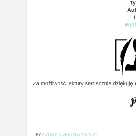
Ty
Aut
Wyd
Za możliwość lektury serdecznie dziękuję
BY
PATRYCJA WHOTHATGIRL.PL