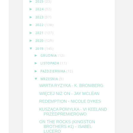
►
2025
(23)
►
2024
(32)
►
2023
(97)
►
2022
(138)
►
2021
(137)
►
2020
(129)
▼
2019
(145)
►
GRUDNIA
(12)
►
LISTOPADA
(11)
►
PAŹDZIERNIKA
(12)
▼
WRZEŚNIA
(9)
WARTA RYZYKA - K. BROMBERG
WIĘCEJ NIŻ ON - JAY MCLEAN
REDEMPTION - NICOLE DYKES
KUSZĄCA POMYŁKA - VI KEELAND
PRZEDPREMIEROWO
ON THE ROCKS (KINGSTON
BROTHERS #1) - ISABEL
LUCERO