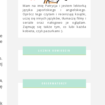
Mam na imię Patrycja i jestem lektorką
języka japońskiego i angielskiego.
Oprócz tego czytam i recenzuję książki,
uczę się innych języków, tłumaczę filmy i
seriale oraz nałogowo je oglądam.
Zajmuję się także tym, co lubi każda
kobieta, czyli pazurkami :).
de
ie
LICZNIK ODWIEDZIN
o.
ej
 A
OBSERWATORZY
ię
ak