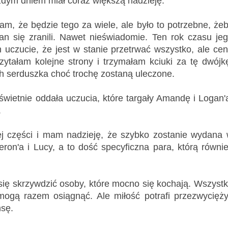
ażdym dniem miał coraz większą nadzieję.
iłam, że będzie tego za wiele, ale było to potrzebne, że
n się zranili. Nawet nieświadomie. Ten rok czasu je
ch uczucie, że jest w stanie przetrwać wszystko, ale ce
ytałam kolejne strony i trzymałam kciuki za tę dwójk
ch serduszka choć trochę zostaną uleczone.
świetnie oddała uczucia, które targały Amandę i Logan'
.
j części i mam nadzieję, że szybko zostanie wydana
ron'a i Lucy, a to dość specyficzna para, którą równi
ię skrzywdzić osoby, które mocno się kochają. Wszyst
mogą razem osiągnąć. Ale miłość potrafi przezwycięż
nsę.