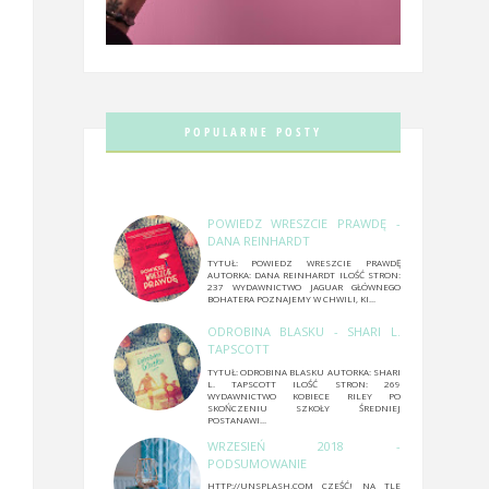
POPULARNE POSTY
POWIEDZ WRESZCIE PRAWDĘ -
DANA REINHARDT
TYTUŁ: POWIEDZ WRESZCIE PRAWDĘ
AUTORKA: DANA REINHARDT ILOŚĆ STRON:
237 WYDAWNICTWO JAGUAR GŁÓWNEGO
BOHATERA POZNAJEMY W CHWILI, KI...
ODROBINA BLASKU - SHARI L.
TAPSCOTT
TYTUŁ: ODROBINA BLASKU AUTORKA: SHARI
L. TAPSCOTT ILOŚĆ STRON: 269
WYDAWNICTWO KOBIECE RILEY PO
SKOŃCZENIU SZKOŁY ŚREDNIEJ
POSTANAWI...
WRZESIEŃ 2018 -
PODSUMOWANIE
HTTP://UNSPLASH.COM CZEŚĆ! NA TLE