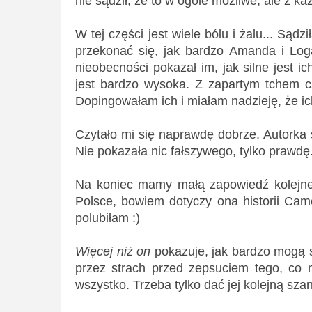
nie sądził, że to w ogóle możliwe, ale z k
W tej części jest wiele bólu i żalu... Sądz
przekonać się, jak bardzo Amanda i Loga
nieobecności pokazał im, jak silne jest i
jest bardzo wysoka. Z zapartym tchem cz
Dopingowałam ich i miałam nadzieję, że i
Czytało mi się naprawdę dobrze. Autorka 
Nie pokazała nic fałszywego, tylko prawdę
Na koniec mamy małą zapowiedź kolejne
Polsce, bowiem dotyczy ona historii Came
polubiłam :)
Więcej niż on
pokazuje, jak bardzo mogą s
przez strach przed zepsuciem tego, co 
wszystko. Trzeba tylko dać jej kolejną sza