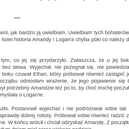
***
erii, jak bardzo ją uwielbiam. Uwielbiam tych bohaterów
 kolei historia Amandy i Logan'a chyba póki co należy 
tym, co jej się przydarzyło. Zwłaszcza, że u jej bo
ł bez słowa. Wyjechał, nie pożegnał się, nie powiedzia
j boku czuwał Ethan, który próbował również zastąpić j
oczątku odniosłam wrażenie, że jego pojawienie się 
ył potrzebny Amandzie też po to, by choć trochę poczu
 myślała o Logan'ie.
zło. Postanowił wyjechać i nie podróżował sobie tak
naprawdę dobrej roboty. Próbował sobie również radzić 
udne. W końcu wrócił i chciał odzyskać Amandę. Z począt