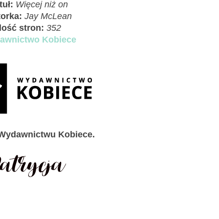
tuł:
Więcej niż on
orka:
Jay McLean
Ilość stron:
352
awnictwo Kobiece
Wydawnictwu Kobiece.