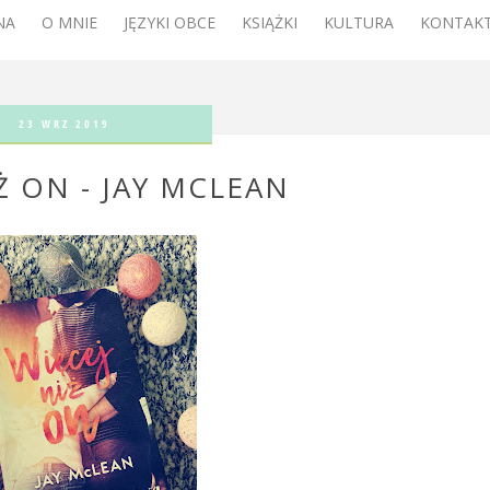
NA
O MNIE
JĘZYKI OBCE
KSIĄŻKI
KULTURA
KONTAKT
23 WRZ 2019
Ż ON - JAY MCLEAN