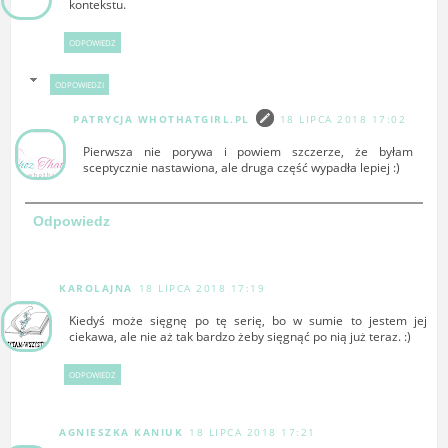
kontekstu.
ODPOWIEDZ
ODPOWIEDZI
PATRYCJA WHOTHATGIRL.PL
18 LIPCA 2018 17:02
Pierwsza nie porywa i powiem szczerze, że byłam
sceptycznie nastawiona, ale druga część wypadła lepiej :)
Odpowiedz
KAROLAJNA
18 LIPCA 2018 17:19
Kiedyś może sięgnę po tę serię, bo w sumie to jestem jej
ciekawa, ale nie aż tak bardzo żeby sięgnąć po nią już teraz. :)
ODPOWIEDZ
AGNIESZKA KANIUK
18 LIPCA 2018 17:21