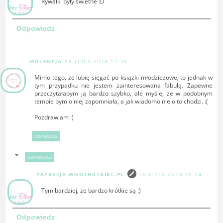
Rywalki były świetne :D
Odpowiedz
MOLENCJA
18 LIPCA 2018 17:28
Mimo tego, że lubię sięgać po książki młodzieżowe, to jednak w
tym przypadku nie jestem zainteresowana fabułą. Zapewne
przeczytałabym ją bardzo szybko, ale myślę, że w podobnym
tempie bym o niej zapomniała, a jak wiadomo nie o to chodzi. :(
Pozdrawiam :)
ODPOWIEDZ
ODPOWIEDZI
PATRYCJA WHOTHATGIRL.PL
18 LIPCA 2018 20:34
Tym bardziej, że bardzo krótkie są :)
Odpowiedz