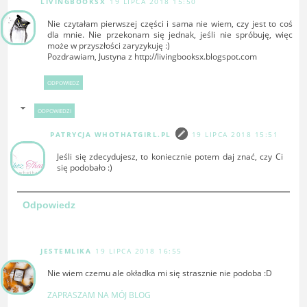
LIVINGBOOKSX
19 LIPCA 2018 15:50
Nie czytałam pierwszej części i sama nie wiem, czy jest to coś
dla mnie. Nie przekonam się jednak, jeśli nie spróbuję, więc
może w przyszłości zaryzykuję :)
Pozdrawiam, Justyna z http://livingbooksx.blogspot.com
ODPOWIEDZ
ODPOWIEDZI
PATRYCJA WHOTHATGIRL.PL
19 LIPCA 2018 15:51
Jeśli się zdecydujesz, to koniecznie potem daj znać, czy Ci
się podobało :)
Odpowiedz
JESTEMLIKA
19 LIPCA 2018 16:55
Nie wiem czemu ale okładka mi się strasznie nie podoba :D
ZAPRASZAM NA MÓJ BLOG