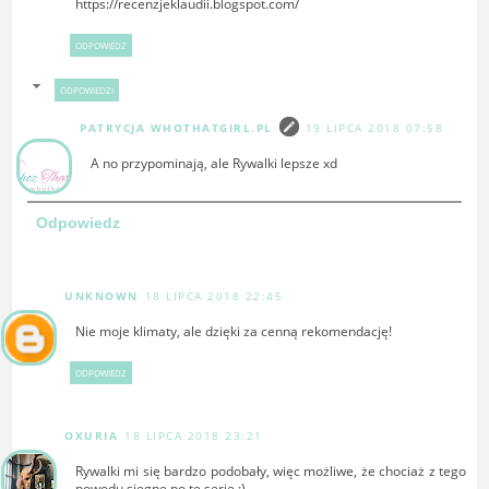
https://recenzjeklaudii.blogspot.com/
ODPOWIEDZ
ODPOWIEDZI
PATRYCJA WHOTHATGIRL.PL
19 LIPCA 2018 07:58
A no przypominają, ale Rywalki lepsze xd
Odpowiedz
UNKNOWN
18 LIPCA 2018 22:45
Nie moje klimaty, ale dzięki za cenną rekomendację!
ODPOWIEDZ
OXURIA
18 LIPCA 2018 23:21
Rywalki mi się bardzo podobały, więc możliwe, że chociaż z tego
powodu sięgnę po tę serię ;)