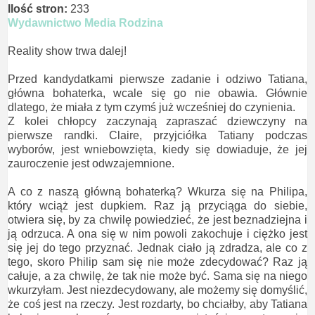
Ilość stron:
233
Wydawnictwo Media Rodzina
Reality show trwa dalej!
Przed kandydatkami pierwsze zadanie i odziwo Tatiana,
główna bohaterka, wcale się go nie obawia. Głównie
dlatego, że miała z tym czymś już wcześniej do czynienia.
Z kolei chłopcy zaczynają zapraszać dziewczyny na
pierwsze randki. Claire, przyjciółka Tatiany podczas
wyborów, jest wniebowzięta, kiedy się dowiaduje, że jej
zauroczenie jest odwzajemnione.
A co z naszą główną bohaterką? Wkurza się na Philipa,
który wciąż jest dupkiem. Raz ją przyciąga do siebie,
otwiera się, by za chwilę powiedzieć, że jest beznadziejna i
ją odrzuca. A ona się w nim powoli zakochuje i ciężko jest
się jej do tego przyznać. Jednak ciało ją zdradza, ale co z
tego, skoro Philip sam się nie może zdecydować? Raz ją
całuje, a za chwilę, że tak nie może być. Sama się na niego
wkurzyłam. Jest niezdecydowany, ale możemy się domyślić,
że coś jest na rzeczy. Jest rozdarty, bo chciałby, aby Tatiana