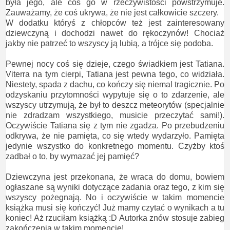
była jego, ale coś go w rzeczywistości powstrzymuje.
Zauważamy, że coś ukrywa, że nie jest całkowicie szczery.
W dodatku któryś z chłopców też jest zainteresowany
dziewczyną i dochodzi nawet do rękoczynów! Chociaż
jakby nie patrzeć to wszyscy ją lubią, a trójce się podoba.
Pewnej nocy coś się dzieje, czego świadkiem jest Tatiana.
Viterra na tym cierpi, Tatiana jest pewna tego, co widziała.
Niestety, spada z dachu, co kończy się niemal tragicznie. Po
odzyskaniu przytomności wypytuje się o to zdarzenie, ale
wszyscy utrzymują, że był to deszcz meteorytów (specjalnie
nie zdradzam wszystkiego, musicie przeczytać sami!).
Oczywiście Tatiana się z tym nie zgadza. Po przebudzeniu
odkrywa, że nie pamięta, co się wtedy wydarzyło. Pamięta
jedynie wszystko do konkretnego momentu. Czyżby ktoś
zadbał o to, by wymazać jej pamięć?
Dziewczyna jest przekonana, że wraca do domu, bowiem
ogłaszane są wyniki dotyczące zadania oraz tego, z kim się
wszyscy pożegnają. No i oczywiście w takim momencie
książka musi się kończyć! Już mamy czytać o wynikach a tu
koniec! Aż rzuciłam książką :D Autorka znów stosuje zabieg
zakończenia w takim momencie!