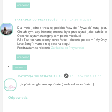
ODPOWIEDZ
ZAKŁADKA DO PRZYSZŁOŚCI
19 LIPCA 2018 22:35
Dla mnie jednak troszkę podobieństw do "Rywalek" tutaj jest.
Chciałabym aby historię można było przeczytać jako całość :)
Obecnie czytam następny tom po niemiecku :)
P.S.: Też kocham dramy koreańskie - obecnie polecam "My Only
Love Song" (mam o niej post na blogu)
Pozdrawiam serdecznie
Zakładka do Przyszłości
ODPOWIEDZ
ODPOWIEDZI
PATRYCJA WHOTHATGIRL.PL
20 LIPCA 2018 21:35
Ja póki co oglądam japońskie :) wolę od koreańskich:)
Odpowiedz