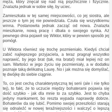
męża, który znęcał się nad nią psychicznie i fizycznie.
Znalazła jednak w sobie siłę, by uciec.
Zamieszkała w tej samej miejscowości, co jej siostra, ale
jeszcze o tym jej nie powiedziała. Czuła się wszystkiemu
winna. Postanowiła jednak zacząć od nowa. Znalazła
mieszkanie, nową pracę i dbała o swojego synka. Aż
pewnego dnia pojawił się Wiktor, który w pewien sposób jej
pomógł.
U Wiktora również się trochę pozmieniało. Kiedyś chciał
zabić najlepszego przyjaciela, a teraz pragnął wszystko
naprawić, by jego brat (tak, ma brata!) miał lepiej niż on
sam. Wartości w jego życiu się pozmieniały, a w dodatku
poznaje taką delikatną Laurę. No i jak można się domyślać,
tę dwójkę do siebie ciągnie.
To, co jest cechą charakterystyczną tej serii (ale i nie tylko
tej), to fakt, że to uczucie między bohaterami pojawia się
dość szybko - jak dla mnie to za szybko. Jest to chyba
jedyny mankament, bo reszta wypada naprawdę dobrze.
Bohaterów da się lubić. Pomimo swojej przeszłości starają
się odnaleźć w nowej teraźniejszości i walczyć o lepszą