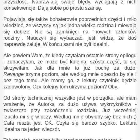
przyszłość. Naprawiają swoje błędy, wyciągają z nich
konsekwencje. Dają sobie po prostu szansę.
Pojawiają się także bohaterowie poprzednich części i miło
wiedzieć, że wszyscy są jak jedna wielka rodzina i miewają
się dobrze. Nie są zamknięci na "nowych członków
rodziny". Nauczyli się wybaczać, jeśli widzą, że ktoś
naprawdę żałuje. W końcu sami nie byli idealni.
Ale powiem Wam, że kiedy czytałam ostatnie strony epilogu
i zobaczyłam, że może być kolejna, szósta część, to się
skrzywiłam. Jak dla mnie to już trochę za dużo.
Revenge
trzyma poziom, ale według mnie obeszło by się i
bez tego tomu. Ale mamy go, z lektury czytelnik będzie
zadowolony. Czy kolejny tom utrzyma poziom? Oby.
Od strony technicznej wszystko jest w porządku, ale mam
wrażenie, że Autorka za dużo używa wykrzykników -
zwłaszcza przy zakończeniu rozdziału. Już wcześniej
rzuciło mi się w oczy. Według mnie obyłoby się bez nich ;)
Cała reszta jest OK. Czyta się bardzo szybko. Lektura
idealna na jeden wieczór.