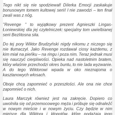
Tego nikt się nie spodziewał! Dilerka Emocji zaskakuje
bonusowym tomem kultowej serii! I nie zawodzi – ten finał
zwali was z nóg.
"Revenge " to wyjątkowy prezent Agnieszki Lingas-
Łoniewskiej dla jej czytelniczek: specjalny tom uwielbianej
serii Bezlitosna siła.
Do tej pory Wiktor Brudzyński nigdy nikomu z niczego się
nie tłumaczył. Jako Revenge rozdawał ciosy każdemu, z
kim miał na pieńku – na ringu i poza nim. Teraz jednak musi
się nauczyć cierpliwości. Opieka nad nastoletnim bratem,
który właśnie przechodzi okres buntu, to nie lada wyzwanie.
A do tego Wiktorowi wpada w oko nieznajoma o
kasztanowych włosach.
Oboje chcą zapomnieć o przeszłości. Ale ona nie chce
zapomnieć o nich.
Laura Marczyk również jest na zakręcie. Dopiero co
uwolniła się od przemocowego męża i próbuje się odnaleźć
w nowym mieście i w nowym życiu. Czy będzie w nim
miejsce dla Wiktora i kłopotów, które podążają jego