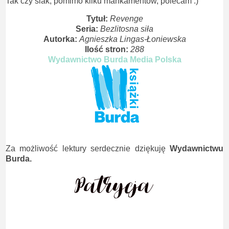
Tak czy siak, pomimo kilku mankamentów, polecam :)
Tytuł:
Revenge
Seria:
Bezlitosna siła
Autorka:
Agnieszka Lingas-Łoniewska
Ilość stron:
288
Wydawnictwo Burda Media Polska
Za możliwość lektury serdecznie dziękuję
Wydawnictwu
Burda.