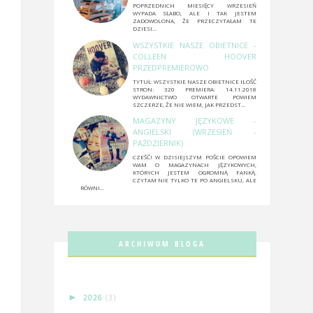
POPRZEDNICH MIESIĘCY WRZESIEŃ
WYPADA SŁABO, ALE I TAK JESTEM
ZADOWOLONA, ŻE PRZECZYTAŁAM TE
DZIESI...
WSZYSTKIE NASZE OBIETNICE -
COLLEEN HOOVER
PRZEDPREMIEROWO
TYTUŁ: WSZYSTKIE NASZE OBIETNICE ILOŚĆ
STRON: 320 PREMIERA: 14.11.2018
WYDAWNICTWO OTWARTE POWIEM
SZCZERZE, ŻE NIE WIEM, JAK PRZEDST...
MAGAZYNY JĘZYKOWE -
ANGIELSKI (WRZESIEŃ -
PAŹDZIERNIK)
CZEŚĆ! W DZISIEJSZYM POŚCIE OPOWIEM
WAM O MAGAZYNACH JĘZYKOWYCH,
KTÓRYCH JESTEM OGROMNĄ FANKĄ.
CZYTAM NIE TYLKO TE PO ANGIELSKU, ALE
RÓWNI...
ARCHIWUM BLOGA
►
2026
(3)