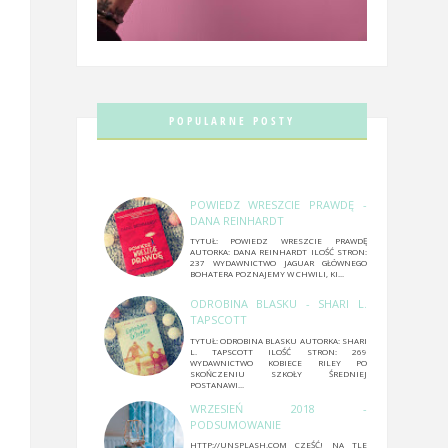
POPULARNE POSTY
POWIEDZ WRESZCIE PRAWDĘ -
DANA REINHARDT
TYTUŁ: POWIEDZ WRESZCIE PRAWDĘ
AUTORKA: DANA REINHARDT ILOŚĆ STRON:
237 WYDAWNICTWO JAGUAR GŁÓWNEGO
BOHATERA POZNAJEMY W CHWILI, KI...
ODROBINA BLASKU - SHARI L.
TAPSCOTT
TYTUŁ: ODROBINA BLASKU AUTORKA: SHARI
L. TAPSCOTT ILOŚĆ STRON: 269
WYDAWNICTWO KOBIECE RILEY PO
SKOŃCZENIU SZKOŁY ŚREDNIEJ
POSTANAWI...
WRZESIEŃ 2018 -
PODSUMOWANIE
HTTP://UNSPLASH.COM CZEŚĆ! NA TLE