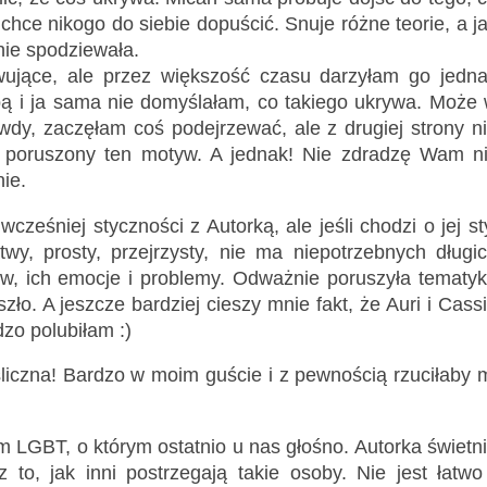
 chce nikogo do siebie dopuścić. Snuje różne teorie, a j
nie spodziewała.
ujące, ale przez większość czasu darzyłam go jedn
ą i ja sama nie domyślałam, co takiego ukrywa. Może
wdy, zaczęłam coś podejrzewać, ale z drugiej strony n
y poruszony ten motyw. A jednak! Nie zdradzę Wam n
ie.
cześniej styczności z Autorką, ale jeśli chodzi o jej st
wy, prosty, przejrzysty, nie ma niepotrzebnych długi
ów, ich emocje i problemy. Odważnie poruszyła tematy
ło. A jeszcze bardziej cieszy mnie fakt, że Auri i Cass
dzo polubiłam :)
liczna! Bardzo w moim guście i z pewnością rzuciłaby 
m LGBT, o którym ostatnio u nas głośno. Autorka świetn
to, jak inni postrzegają takie osoby. Nie jest łatwo