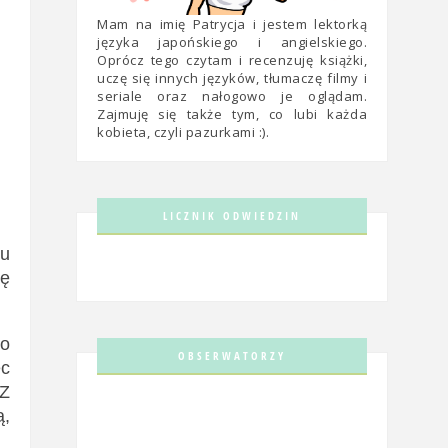
Mam na imię Patrycja i jestem lektorką
języka japońskiego i angielskiego.
Oprócz tego czytam i recenzuję książki,
uczę się innych języków, tłumaczę filmy i
seriale oraz nałogowo je oglądam.
Zajmuję się także tym, co lubi każda
kobieta, czyli pazurkami :).
LICZNIK ODWIEDZIN
du
ię
to
OBSERWATORZY
ec
 Z
ą,