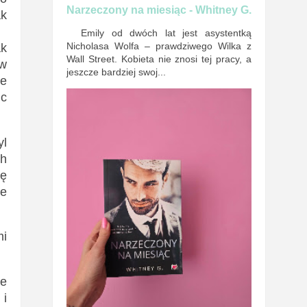
Narzeczony na miesiąc - Whitney G.
ak
Emily od dwóch lat jest asystentką
Nicholasa Wolfa – prawdziwego Wilka z
ak
Wall Street. Kobieta nie znosi tej pracy, a
 w
jeszcze bardziej swoj...
ie
ic
yl
ch
kę
ie
mi
ie
 i