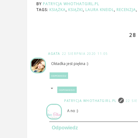
BY
PATRYCJA WHOTHATGIRL.PL
TAGS:
KSIĄŻKA
,
KSIĄŻKI
,
LAURA KNEIDL
,
RECENZJA
28
AGATA
22 SIERPNIA 2020 11:05
Okładka jest piękna :)
ODPOWIEDZ
ODPOWIEDZI
PATRYCJA WHOTHATGIRL.PL
22 SI
A no :)
Odpowiedz