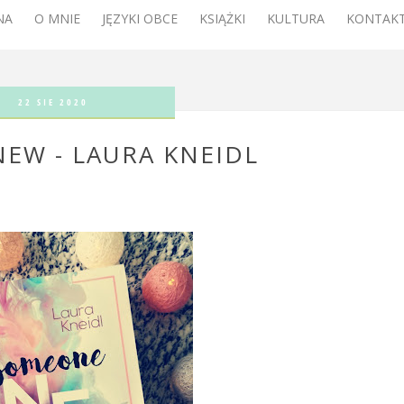
NA
O MNIE
JĘZYKI OBCE
KSIĄŻKI
KULTURA
KONTAKT
22 SIE 2020
EW - LAURA KNEIDL