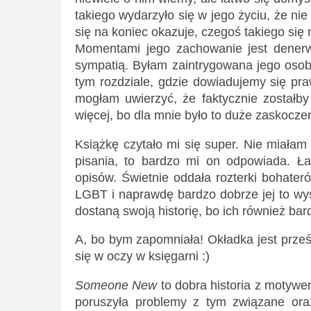
takiego wydarzyło się w jego życiu, że nie
się na koniec okazuje, czegoś takiego się 
Momentami jego zachowanie jest denerw
sympatią. Byłam zaintrygowana jego osob
tym rozdziale, gdzie dowiadujemy się pra
mogłam uwierzyć, że faktycznie zostałb
więcej, bo dla mnie było to duże zaskoczen
Książkę czytało mi się super. Nie miałam w
pisania, to bardzo mi on odpowiada. Łat
opisów. Świetnie oddała rozterki bohater
LGBT i naprawdę bardzo dobrze jej to wysz
dostaną swoją historię, bo ich również bar
A, bo bym zapomniała! Okładka jest prześ
się w oczy w księgarni :)
Someone New
to dobra historia z motywe
poruszyła problemy z tym związane oraz 