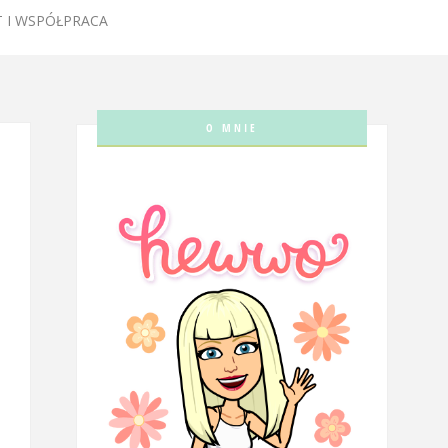
 I WSPÓŁPRACA
O MNIE