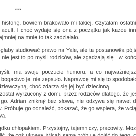
***
 historię, bowiem brakowało mi takiej. Czytałam ostatn
adult. I choć wydaje się ona z początku jak każde in
ajmniej na mnie to tak zadziałało.
łaby studiować prawo na Yale, ale ta postanowiła pój
ie jest to po myśli rodziców, ale zgadzają się - w koń
yśli, ma swoje poczucie humoru, a co najważniejs
o bogactwo jej nie zepsuło. Naprawdę mi się to spodobał
ziewczyną, choć zdarza się jej być dziecinną.
został wyrzucony z domu przez rodziców dlatego, że je
 go. Adrian zniknął bez słowa, nie odzywa się nawet 
w. Próbuje go odnaleźć, pokazać, że go wspiera, że wci
wa.
ądku chłopakiem. Przystojny, tajemniczy, pracowity. Mo
lić, że coś ukrywa. Micah sama próbuje dojść do tego, 