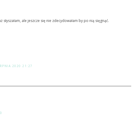
 już słyszałam, ale jeszcze się nie zdecydowałam by po nią sięgnąć.
ERPNIA 2020 21:27
20