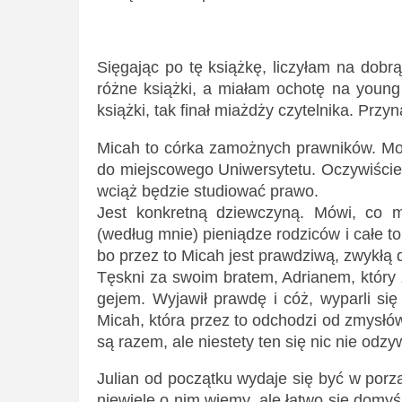
Sięgając po tę książkę, liczyłam na dobrą
różne książki, a miałam ochotę na young 
książki, tak finał miażdży czytelnika. Przyn
Micah to córka zamożnych prawników. Mog
do miejscowego Uniwersytetu. Oczywiście n
wciąż będzie studiować prawo.
Jest konkretną dziewczyną. Mówi, co m
(według mnie) pieniądze rodziców i całe t
bo przez to Micah jest prawdziwą, zwykłą d
Tęskni za swoim bratem, Adrianem, który 
gejem. Wyjawił prawdę i cóż, wyparli się
Micah, która przez to odchodzi od zmysłó
są razem, ale niestety ten się nic nie odzy
Julian od początku wydaje się być w porz
niewiele o nim wiemy, ale łatwo się domyś