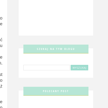
io
ne
ść
cu
SZUKAJ NA TYM BLOGU
ze
o,
st
do
ąż
POLECANY POST
że
co