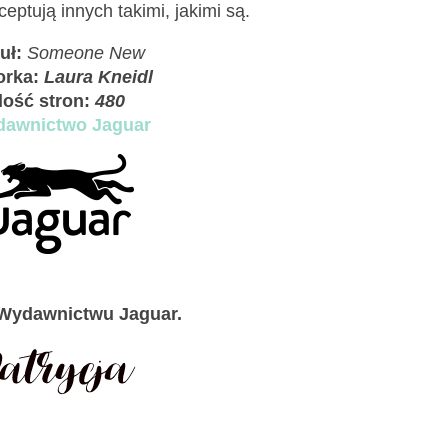
eptują innych takimi, jakimi są.
uł:
Someone New
orka:
Laura Kneidl
Ilość stron:
480
awnictwo Jaguar
Wydawnictwu Jaguar.