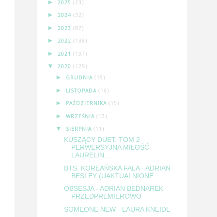
►
2025
(23)
►
2024
(32)
►
2023
(97)
►
2022
(138)
►
2021
(137)
▼
2020
(129)
►
GRUDNIA
(15)
►
LISTOPADA
(16)
►
PAŹDZIERNIKA
(15)
►
WRZEŚNIA
(13)
▼
SIERPNIA
(11)
KUSZĄCY DUET. TOM 2
PERWERSYJNA MIŁOŚĆ -
LAURELIN ...
BTS. KOREAŃSKA FALA - ADRIAN
BESLEY (UAKTUALNIONE ...
OBSESJA - ADRIAN BEDNAREK
PRZEDPREMIEROWO
SOMEONE NEW - LAURA KNEIDL