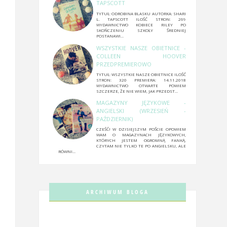
TAPSCOTT
TYTUŁ: ODROBINA BLASKU AUTORKA: SHARI
L. TAPSCOTT ILOŚĆ STRON: 269
WYDAWNICTWO KOBIECE RILEY PO
SKOŃCZENIU SZKOŁY ŚREDNIEJ
POSTANAWI...
WSZYSTKIE NASZE OBIETNICE -
COLLEEN HOOVER
PRZEDPREMIEROWO
TYTUŁ: WSZYSTKIE NASZE OBIETNICE ILOŚĆ
STRON: 320 PREMIERA: 14.11.2018
WYDAWNICTWO OTWARTE POWIEM
SZCZERZE, ŻE NIE WIEM, JAK PRZEDST...
MAGAZYNY JĘZYKOWE -
ANGIELSKI (WRZESIEŃ -
PAŹDZIERNIK)
CZEŚĆ! W DZISIEJSZYM POŚCIE OPOWIEM
WAM O MAGAZYNACH JĘZYKOWYCH,
KTÓRYCH JESTEM OGROMNĄ FANKĄ.
CZYTAM NIE TYLKO TE PO ANGIELSKU, ALE
RÓWNI...
ARCHIWUM BLOGA