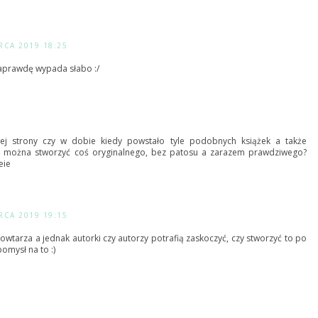
RCA 2019 18:25
naprawdę wypada słabo :/
ej strony czy w dobie kiedy powstało tyle podobnych książek a także
y można stworzyć coś oryginalnego, bez patosu a zarazem prawdziwego?
eie
RCA 2019 19:15
powtarza a jednak autorki czy autorzy potrafią zaskoczyć, czy stworzyć to po
pomysł na to :)