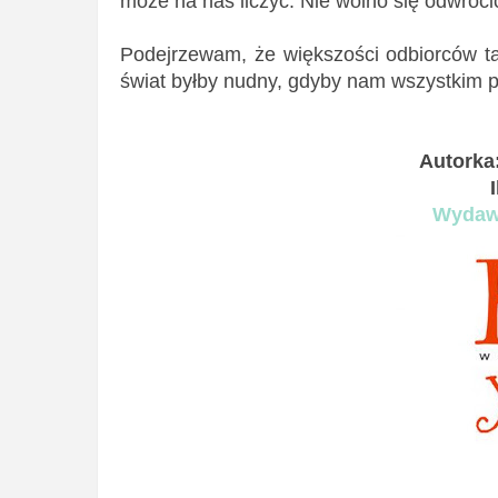
może na nas liczyć. Nie wolno się odwróci
Podejrzewam, że większości odbiorców ta
świat byłby nudny, gdyby nam wszystkim p
Autorka
Wydawn