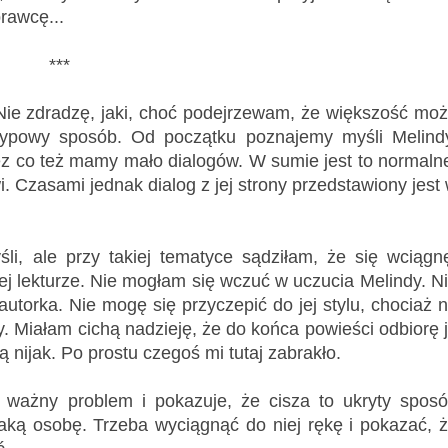
rawcę...
***
Nie zdradzę, jaki, choć podejrzewam, że większość mo
 typowy sposób. Od początku poznajemy myśli Melind
zez co też mamy mało dialogów. W sumie jest to normaln
. Czasami jednak dialog z jej strony przedstawiony jest
i, ale przy takiej tematyce sądziłam, że się wciągn
 tej lekturze. Nie mogłam się wczuć w uczucia Melindy. N
autorka. Nie mogę się przyczepić do jej stylu, chociaż 
y. Miałam cichą nadzieję, że do końca powieści odbiorę 
ą nijak. Po prostu czegoś mi tutaj zabrakło.
a ważny problem i pokazuje, że cisza to ukryty spos
aką osobę. Trzeba wyciągnąć do niej rękę i pokazać, 