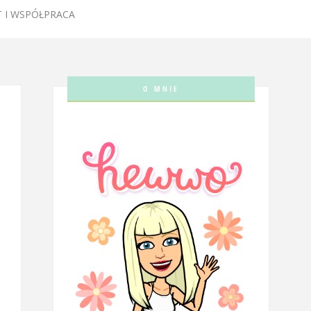
 I WSPÓŁPRACA
O MNIE