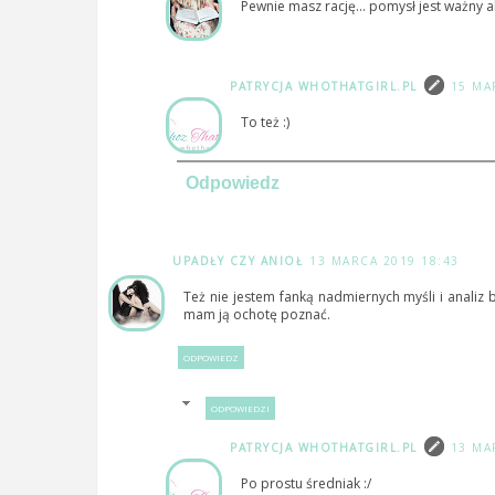
Pewnie masz rację... pomysł jest ważny a
PATRYCJA WHOTHATGIRL.PL
15 MA
To też :)
Odpowiedz
UPADŁY CZY ANIOŁ
13 MARCA 2019 18:43
Też nie jestem fanką nadmiernych myśli i analiz
mam ją ochotę poznać.
ODPOWIEDZ
ODPOWIEDZI
PATRYCJA WHOTHATGIRL.PL
13 MA
Po prostu średniak :/