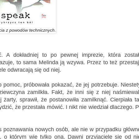
cia z powodów technicznych.
 A dokładniej to po pewnej imprezie, która zosta
kazuje, to sama Melinda ją wzywa. Przez to też przesta
le odwracają się od niej.
 o pomoc, próbowała pokazać, że jej potrzebuje. Niestet
ziewczyna zamilkła. Fakt, że inni się z niej naśmiewal
ej żarty, sprawił, że postanowiła zamilknąć. Cierpiała t
zić, że przestała mówić. I nikt nie wiedział dlaczego. 
s poznawania nowych osób, ale nie w przypadku główn
, o którym wie tylko ona. Dawni przyjaciele się od ni