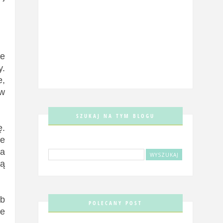
że
y.
e,
 w
SZUKAJ NA TYM BLOGU
ę.
ie
na
ją
ób
POLECANY POST
że