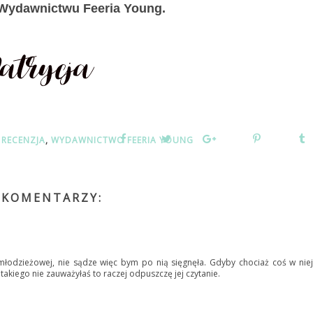
Wydawnictwu Feeria Young.
,
RECENZJA
,
WYDAWNICTWO FEERIA YOUNG
 KOMENTARZY:
 młodzieżowej, nie sądze więc bym po nią sięgnęła. Gdyby chociaż coś w niej
 takiego nie zauważyłaś to raczej odpuszczę jej czytanie.