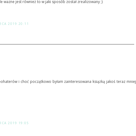
le wazne jest również to w jaki sposób został zrealizowany ;)
RCA 2019 20:11
 bohaterów i choć początkowo byłam zainteresowana książką jakoś teraz mniej
RCA 2019 19:05