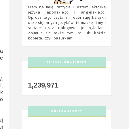
Mam na imię Patrycja i jestem lektorką
języka japońskiego i angielskiego.
Oprócz tego czytam i recenzuję książki,
uczę się innych języków, tłumaczę filmy i
seriale oraz nałogowo je oglądam.
Zajmuję się także tym, co lubi każda
kobieta, czyli pazurkami :).
ła
je
LICZNIK ODWIEDZIN
y,
1,239,971
i,
ak
Po
OBSERWATORZY
ej
ej