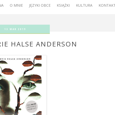
NA
O MNIE
JĘZYKI OBCE
KSIĄŻKI
KULTURA
KONTAKT
13 MAR 2019
URIE HALSE ANDERSON