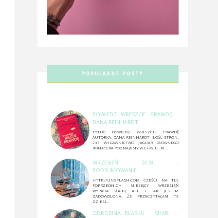
POPULARNE POSTY
POWIEDZ WRESZCIE PRAWDĘ -
DANA REINHARDT
TYTUŁ: POWIEDZ WRESZCIE PRAWDĘ
AUTORKA: DANA REINHARDT ILOŚĆ STRON:
237 WYDAWNICTWO JAGUAR GŁÓWNEGO
BOHATERA POZNAJEMY W CHWILI, KI...
WRZESIEŃ 2018 -
PODSUMOWANIE
HTTP://UNSPLASH.COM CZEŚĆ! NA TLE
POPRZEDNICH MIESIĘCY WRZESIEŃ
WYPADA SŁABO, ALE I TAK JESTEM
ZADOWOLONA, ŻE PRZECZYTAŁAM TE
DZIESI...
ODROBINA BLASKU - SHARI L.