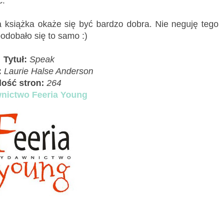
ć.
 książka okaże się być bardzo dobra. Nie neguję tego
odobało się to samo :)
Tytuł:
Speak
:
Laurie Halse Anderson
Ilość stron:
264
ictwo Feeria Young