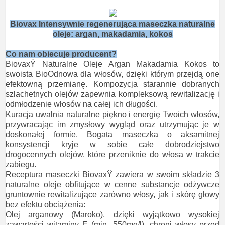
Biovax Intensywnie regenerująca maseczka naturalne
oleje: argan, makadamia, kokos
Co nam obiecuje producent?
BiovaxŸ Naturalne Oleje Argan Makadamia Kokos to
swoista BioOdnowa dla włosów, dzięki którym przejdą one
efektowną przemianę. Kompozycja starannie dobranych
szlachetnych olejów zapewnia kompleksową rewitalizację i
odmłodzenie włosów na całej ich długości.
Kuracja uwalnia naturalne piękno i energię Twoich włosów,
przywracając im zmysłowy wygląd oraz utrzymując je w
doskonałej formie. Bogata maseczka o aksamitnej
konsystencji kryje w sobie całe dobrodziejstwo
drogocennych olejów, które przeniknie do włosa w trakcie
zabiegu.
Receptura maseczki BiovaxŸ zawiera w swoim składzie 3
naturalne oleje obfitujące w cenne substancje odżywcze
gruntownie rewitalizujące zarówno włosy, jak i skórę głowy
bez efektu obciążenia:
Olej arganowy (Maroko), dzięki wyjątkowo wysokiej
zawartości witaminy E (min. 550mg/l), chroni włosy przed