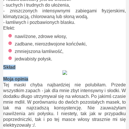
- suchych i trudnych do ułożenia,
- zniszczonych intensywnymi zabiegami fryzjerskimi,
klimatyzacją, chlorowaną lub słoną wodą,
- łamliwych i pozbawionych blasku.
Efekt:
nawilżone, zdrowe włosy,
zadbane, nierozdwojone końcówki,
zmniejszona łamliwość,
jedwabisty połysk.
Skład
Moja opinia
Tej maski chyba najbardziej nie polubiłam. Przede
wszystkim zapach - jak dla mnie zbyt intensywny i słodki. W
dodatku długo utrzymywał się na włosach. Po jakimś czasie
mnie mdlił. W porównaniu do dwóch pozostałych masek, to
tak ma najrzadszą konsystencję. Nie zauważyłam
nawilżenia ani połysku. I niestety, tak jak w przypadku
poprzedniczki, tak i po tej masce włosy strasznie mi się
elektryzowały :/.