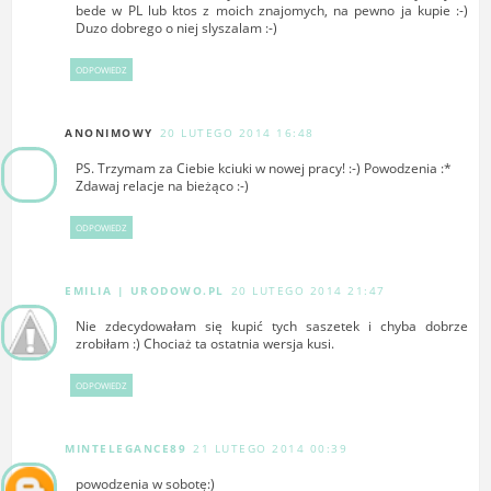
bede w PL lub ktos z moich znajomych, na pewno ja kupie :-)
Duzo dobrego o niej slyszalam :-)
ODPOWIEDZ
ANONIMOWY
20 LUTEGO 2014 16:48
PS. Trzymam za Ciebie kciuki w nowej pracy! :-) Powodzenia :*
Zdawaj relacje na bieżąco :-)
ODPOWIEDZ
EMILIA | URODOWO.PL
20 LUTEGO 2014 21:47
Nie zdecydowałam się kupić tych saszetek i chyba dobrze
zrobiłam :) Chociaż ta ostatnia wersja kusi.
ODPOWIEDZ
MINTELEGANCE89
21 LUTEGO 2014 00:39
powodzenia w sobotę:)