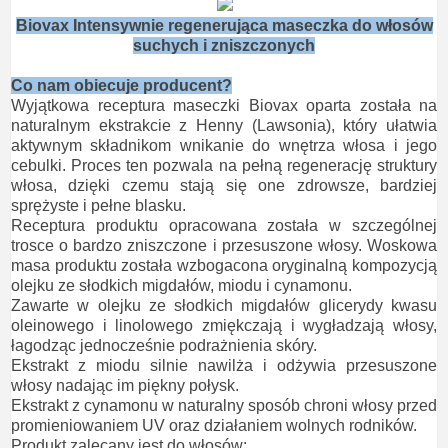
Biovax Intensywnie regenerująca maseczka do włosów
suchych i zniszczonych
Co nam obiecuje producent?
Wyjątkowa receptura maseczki Biovax oparta została na
naturalnym ekstrakcie z Henny (Lawsonia), który ułatwia
aktywnym składnikom wnikanie do wnętrza włosa i jego
cebulki. Proces ten pozwala na pełną regenerację struktury
włosa, dzięki czemu stają się one zdrowsze, bardziej
sprężyste i pełne blasku.
Receptura produktu opracowana została w szczególnej
trosce o bardzo zniszczone i przesuszone włosy. Woskowa
masa produktu została wzbogacona oryginalną kompozycją
olejku ze słodkich migdałów, miodu i cynamonu.
Zawarte w olejku ze słodkich migdałów glicerydy kwasu
oleinowego i linolowego zmiękczają i wygładzają włosy,
łagodząc jednocześnie podrażnienia skóry.
Ekstrakt z miodu silnie nawilża i odżywia przesuszone
włosy nadając im piękny połysk.
Ekstrakt z cynamonu w naturalny sposób chroni włosy przed
promieniowaniem UV oraz działaniem wolnych rodników.
Produkt zalecany jest do włosów: