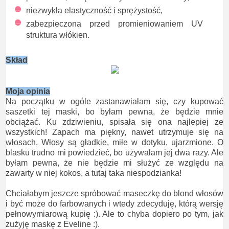
niezwykła elastyczność i sprężystość,
zabezpieczona przed promieniowaniem UV
struktura włókien.
Skład
Moja opinia
Na początku w ogóle zastanawiałam się, czy kupować
saszetki tej maski, bo byłam pewna, że będzie mnie
obciążać. Ku zdziwieniu, spisała się ona najlepiej ze
wszystkich! Zapach ma piękny, nawet utrzymuje się na
włosach. Włosy są gładkie, miłe w dotyku, ujarzmione. O
blasku trudno mi powiedzieć, bo używałam jej dwa razy. Ale
byłam pewna, że nie będzie mi służyć ze względu na
zawarty w niej kokos, a tutaj taka niespodzianka!
Chciałabym jeszcze spróbować maseczkę do blond włosów
i być może do farbowanych i wtedy zdecyduję, którą wersję
pełnowymiarową kupię :). Ale to chyba dopiero po tym, jak
zużyję maskę z Eveline :).