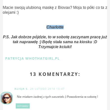
Macie swoją ulubioną maskę z Biovax? Moja to póki co ta z
olejami :)
Charlotte
P.S. Jak dobrze pójdzie, to w sobotę zaczynam pracę już
tak naprawdę :) Będę stała sama na kiosku :D
Trzymajcie kciuki!
PATRYCJA WHOTHATGIRL.PL
13 KOMENTARZY:
ALICJA S.
20 LUTEGO 2014 15:47
Nie miałam żadnej z tych saszetek :) Powodzenia w sobotę !
ODPOWIEDZ