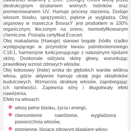
destrukcyjnym działaniem wolnych rodników oraz
promieniowaniem UV. Hamuje procesy starzenia. Dodaje
włosom blasku, sprężystości, pięknie je wygładza. Olej
arganowy w maseczce BiovaxŸ jest produktem w 100%
organicznym, tłoczonym na zimno, niemodyfikowanym
chemiczne. Posiada certyfikat Ecocert.
Olej makadamia (Hawaje) stanowi bogate źródło rzadko
występującego w przyrodzie kwasu palmitooleinowego
C16:1, harmonijnie funkcjonującego z naturalnymi lipidami
skóry. Doskonale odżywia skórę głowy, warunkując
prawidłowy wzrost zdrowych włosów.
Olej kokosowy (Indie) wnika do głębokich warstw włókna
włosa, gdzie aktywnie hamuje utratę jego składników
budulcowych. Wzmacnia strukturę włosów, zapobiegając
ich łamliwości. Zapewnia silny i długotrwały efekt
nawilżenia.
Efekt na włosach:
włosy pełne blasku, życia i energii,
równomierne nawilżenie, wygładzona
powierzchnia włosów,
promienne, lśniące zdrowym blaskiem włosy,