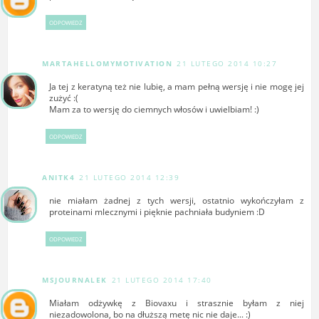
ODPOWIEDZ
MARTAHELLOMYMOTIVATION
21 LUTEGO 2014 10:27
Ja tej z keratyną też nie lubię, a mam pełną wersję i nie mogę jej
zużyć :(
Mam za to wersję do ciemnych włosów i uwielbiam! :)
ODPOWIEDZ
ANITK4
21 LUTEGO 2014 12:39
nie miałam żadnej z tych wersji, ostatnio wykończyłam z
proteinami mlecznymi i pięknie pachniała budyniem :D
ODPOWIEDZ
MSJOURNALEK
21 LUTEGO 2014 17:40
Miałam odżywkę z Biovaxu i strasznie byłam z niej
niezadowolona, bo na dłuższą metę nic nie daje... :)