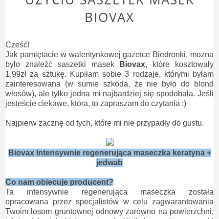
BIOVAX
Cześć!
Jak pamiętacie w walentynkowej gazetce Biedronki, można
było znaleźć saszetki masek
Biovax
, które kosztowały
1,99zł za sztukę. Kupiłam sobie 3 rodzaje, którymi byłam
zainteresowana (w sumie szkoda, że nie było do blond
włosów), ale tylko jedna mi najbardziej się spodobała. Jeśli
jesteście ciekawe, która, to zapraszam do czytania :)
Najpierw zacznę od tych, które mi nie przypadły do gustu.
Biovax Intensywnie regenerująca maseczka keratyna
+
jedwab
Co nam obiecuje producent?
Ta intensywnie regenerująca maseczka została
opracowana przez specjalistów w celu zagwarantowania
Twoim losom gruntownej odnowy zarówno na powierzchni,