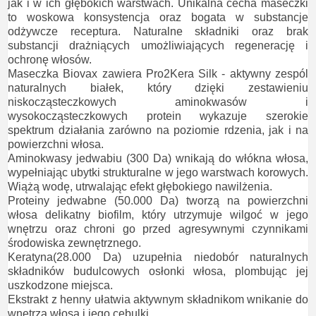
jak i w ich głębokich warstwach. Unikalna cecha maseczki
to woskowa konsystencja oraz bogata w substancje
odżywcze receptura. Naturalne składniki oraz brak
substancji drażniących umożliwiających regenerację i
ochronę włosów.
Maseczka Biovax zawiera Pro2Kera Silk - aktywny zespól
naturalnych białek, który dzięki zestawieniu
niskocząsteczkowych aminokwasów i
wysokocząsteczkowych protein wykazuje szerokie
spektrum działania zarówno na poziomie rdzenia, jak i na
powierzchni włosa.
Aminokwasy jedwabiu (300 Da) wnikają do włókna włosa,
wypełniając ubytki strukturalne w jego warstwach korowych.
Wiążą wodę, utrwalając efekt głębokiego nawilżenia.
Proteiny jedwabne (50.000 Da) tworzą na powierzchni
włosa delikatny biofilm, który utrzymuje wilgoć w jego
wnętrzu oraz chroni go przed agresywnymi czynnikami
środowiska zewnętrznego.
Keratyna(28.000 Da) uzupełnia niedobór naturalnych
składników budulcowych osłonki włosa, plombując jej
uszkodzone miejsca.
Ekstrakt z henny ułatwia aktywnym składnikom wnikanie do
wnetrza włosa i jego cebulki.