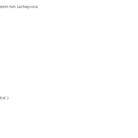
 jestem nim zachwycona
al ;)