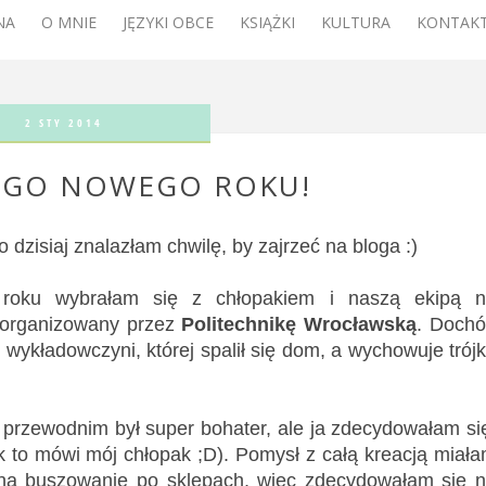
NA
O MNIE
JĘZYKI OBCE
KSIĄŻKI
KULTURA
KONTAKT
2 STY 2014
EGO NOWEGO ROKU!
dzisiaj znalazłam chwilę, by zajrzeć na bloga :)
oku wybrałam się z chłopakiem i naszą ekipą 
ł organizowany przez
Politechnikę Wrocławską
. Doch
y wykładowczyni, której spalił się dom, a wychowuje trój
 przewodnim był super bohater, ale ja zdecydowałam si
ak to mówi mój chłopak ;D). Pomysł z całą kreacją miał
 na buszowanie po sklepach, więc zdecydowałam się 