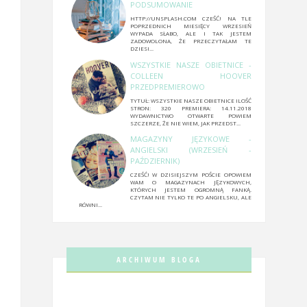
PODSUMOWANIE
HTTP://UNSPLASH.COM CZEŚĆ! NA TLE
POPRZEDNICH MIESIĘCY WRZESIEŃ
WYPADA SŁABO, ALE I TAK JESTEM
ZADOWOLONA, ŻE PRZECZYTAŁAM TE
DZIESI...
WSZYSTKIE NASZE OBIETNICE -
COLLEEN HOOVER
PRZEDPREMIEROWO
TYTUŁ: WSZYSTKIE NASZE OBIETNICE ILOŚĆ
STRON: 320 PREMIERA: 14.11.2018
WYDAWNICTWO OTWARTE POWIEM
SZCZERZE, ŻE NIE WIEM, JAK PRZEDST...
MAGAZYNY JĘZYKOWE -
ANGIELSKI (WRZESIEŃ -
PAŹDZIERNIK)
CZEŚĆ! W DZISIEJSZYM POŚCIE OPOWIEM
WAM O MAGAZYNACH JĘZYKOWYCH,
KTÓRYCH JESTEM OGROMNĄ FANKĄ.
CZYTAM NIE TYLKO TE PO ANGIELSKU, ALE
RÓWNI...
ARCHIWUM BLOGA