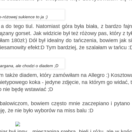
-różowej sukience to ja :)
a do tego tiul. Natomiast góra była biała, z bardzo faj
ązany gorset. Jak widzicie był też różowy pas, który z ty
łam 180zł:) Dół był idealny do tańczenia, bowiem jak s
niesamowity efekt:D Tym bardziej, że szalałam w tańcu :
argana, ale chodzi o diadem ;D
am także diadem, który zamówiłam na Allegro :) Kosztow
 nietypowego koka - jedyne zdjęcie, na którym go widać, 
go nie będę wstawiać ;D
i balowiczom, bowiem często mnie zaczepiano i pytano
uję, że nie było wyborów na miss balu :D
ar był inny - mieszanina srebra, bieli i różu, ale w koń