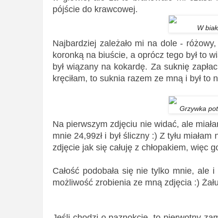
pójście do krawcowej.
W biało
Najbardziej zależało mi na dole - różowy, 
koronką na biuście, a oprócz tego był to wi
był wiązany na kokardę. Za suknię zapłaci
kręciłam, to suknia razem ze mną i był to 
Grzywka pot
Na pierwszym zdjęciu nie widać, ale miał
mnie 24,99zł i był śliczny :) Z tyłu miałam
zdjęcie jak się całuję z chłopakiem, więc 
Całość podobała się nie tylko mnie, ale 
możliwość zrobienia ze mną zdjęcia :) Żał
Jeśli chodzi o paznokcie, to pierwotny zami