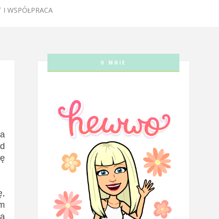
 I WSPÓŁPRACA
O MNIE
na
ód
kę
ę,
am
na