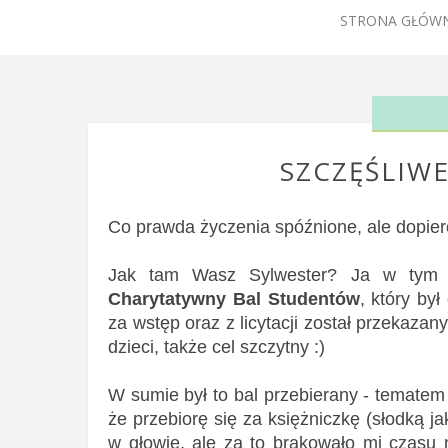
STRONA GŁÓW
SZCZĘŚLIW
Co prawda życzenia spóźnione, ale dopiero 
Jak tam Wasz Sylwester? Ja w tym r
Charytatywny Bal Studentów
, który by
za wstęp oraz z licytacji został przekazan
dzieci, także cel szczytny :)
W sumie był to bal przebierany - tematem
że przebiorę się za księżniczkę (słodką j
w głowie, ale za to brakowało mi czasu