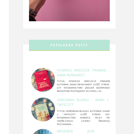
POPULARNE POSTY
POWIEDZ WRESZCIE PRAWDĘ -
DANA REINHARDT
TYTUŁ: POWIEDZ WRESZCIE PRAWDĘ
AUTORKA: DANA REINHARDT ILOŚĆ STRON:
237 WYDAWNICTWO JAGUAR GŁÓWNEGO
BOHATERA POZNAJEMY W CHWILI, KI...
ODROBINA BLASKU - SHARI L.
TAPSCOTT
TYTUŁ: ODROBINA BLASKU AUTORKA: SHARI
L. TAPSCOTT ILOŚĆ STRON: 269
WYDAWNICTWO KOBIECE RILEY PO
SKOŃCZENIU SZKOŁY ŚREDNIEJ
POSTANAWI...
WRZESIEŃ 2018 -