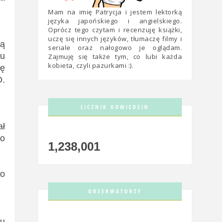
Mam na imię Patrycja i jestem lektorką
języka japońskiego i angielskiego.
Oprócz tego czytam i recenzuję książki,
uczę się innych języków, tłumaczę filmy i
ną
seriale oraz nałogowo je oglądam.
łu
Zajmuję się także tym, co lubi każda
kobieta, czyli pazurkami :).
ię
D.
LICZNIK ODWIEDZIN
ał
to
1,238,001
 o
OBSERWATORZY
cu