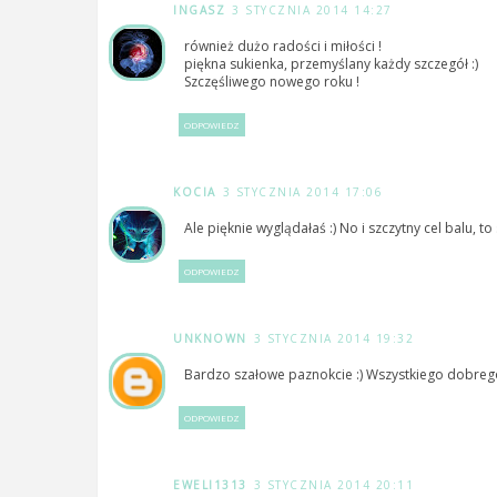
INGASZ
3 STYCZNIA 2014 14:27
również dużo radości i miłości !
piękna sukienka, przemyślany każdy szczegół :)
Szczęśliwego nowego roku !
ODPOWIEDZ
KOCIA
3 STYCZNIA 2014 17:06
Ale pięknie wyglądałaś :) No i szczytny cel balu, to s
ODPOWIEDZ
UNKNOWN
3 STYCZNIA 2014 19:32
Bardzo szałowe paznokcie :) Wszystkiego dobreg
ODPOWIEDZ
EWELI1313
3 STYCZNIA 2014 20:11