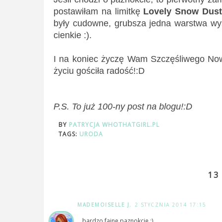
postawiłam na limitkę
Lovely Snow Dust
były cudowne, grubsza jedna warstwa wys
cienkie :).
I na koniec życzę Wam Szczęśliwego Now
życiu gościła radość!:D
P.S. To już 100-ny post na blogu!:D
BY
PATRYCJA WHOTHATGIRL.PL
TAGS:
URODA
13
MADEMOISELLE J.
2 STYCZNIA 2014 17:15
bardzo fajne paznokcie ;)