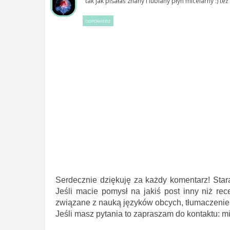
tak jak pisałaś znany i lubiany płyn micelarny :) t
ODPOWIEDZ
Serdecznie dziękuję za każdy komentarz! Star
Jeśli macie pomysł na jakiś post inny niż rec
związane z nauką języków obcych, tłumaczeniem 
Jeśli masz pytania to zapraszam do kontaktu: