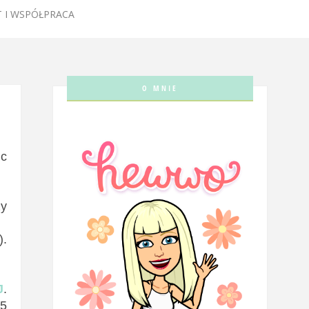
 I WSPÓŁPRACA
O MNIE
ic
zy
).
J
.
 5