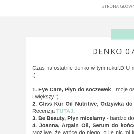
STRONA GŁÓW
DENKO 07
Czas na ostatnie denko w tym roku!:D U m
:)
1. Eye Care, Płyn do soczewek
- moje os
i większy :)
2. Gliss Kur Oil Nutritive, Odżywka d
Recenzja
TUTAJ
.
3. Be Beauty, Płyn micelarny
- bardzo do
4. Joanna, Argain Oil, Serum do koń
Możliwe, że wrócę do niego, o ile nic mi 