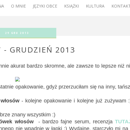
NA
O MNIE
JĘZYKI OBCE
KSIĄŻKI
KULTURA
KONTAKT
29 GRU 2013
 - GRUDZIEŃ 2013
nie akurat bardzo skromne, ale zawsze to lepsze niż n
tatnie opakowanie, gdyż przerzuciłam się na inny, tańs
o włosów
- kolejne opakowanie i kolejne już zużywam :
brze znany wszystkim :)
cówek włosów
- bardzo fajne serum, recenzja
TUTA
innego nie wpadnie w łapki :) Wydajne, starczyło mi na