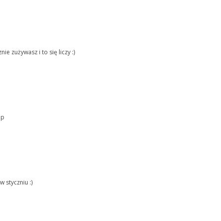
 zużywasz i to się liczy :)
;p
 styczniu :)