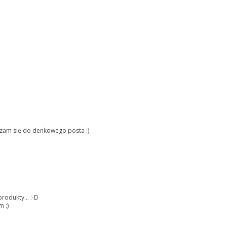
rzam się do denkowego posta :)
rodukty... :-D
m :)