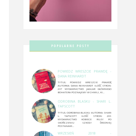
POPULARNE POSTY
POWIEDZ WRESZCIE PRAWDĘ -
DANA REINHARDT
TYTUŁ: POWIEDZ WRESZCIE PRAWDĘ
AUTORKA: DANA REINHARDT ILOŚĆ STRON:
237 WYDAWNICTWO JAGUAR GŁÓWNEGO
BOHATERA POZNAJEMY W CHWILI, KI...
ODROBINA BLASKU - SHARI L.
TAPSCOTT
TYTUŁ: ODROBINA BLASKU AUTORKA: SHARI
L. TAPSCOTT ILOŚĆ STRON: 269
WYDAWNICTWO KOBIECE RILEY PO
SKOŃCZENIU SZKOŁY ŚREDNIEJ
POSTANAWI...
WRZESIEŃ 2018 -