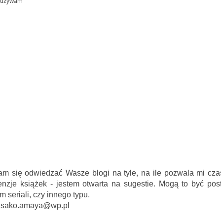
eż używam
am się odwiedzać Wasze blogi na tyle, na ile pozwala mi cza
enzje książek - jestem otwarta na sugestie. Mogą to być pos
seriali, czy innego typu.
 misako.amaya@wp.pl