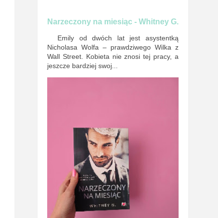
Narzeczony na miesiąc - Whitney G.
Emily od dwóch lat jest asystentką
Nicholasa Wolfa – prawdziwego Wilka z
Wall Street. Kobieta nie znosi tej pracy, a
jeszcze bardziej swoj...