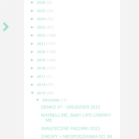
►
2026
(3)
►
2025
(23)
►
2024
(32)
►
2023
(97)
►
2022
(138)
►
2021
(137)
►
2020
(129)
►
2019
(145)
►
2018
(137)
►
2017
(7)
►
2014
(37)
▼
2013
(99)
▼
GRUDNIA
(13)
DENKO 07 - GRUDZIEŃ 2013
MAYBELLINE, BABY LIPS CHERRY
ME
ŚWIĄTECZNE PAZURKI 2013
ZAKUPY + NIESPODZIANKA OD JM