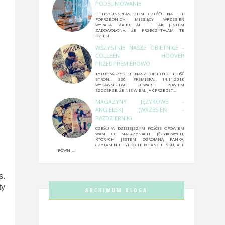
PODSUMOWANIE
HTTP://UNSPLASH.COM CZEŚĆ! NA TLE
POPRZEDNICH MIESIĘCY WRZESIEŃ
WYPADA SŁABO, ALE I TAK JESTEM
ZADOWOLONA, ŻE PRZECZYTAŁAM TE
DZIESI...
WSZYSTKIE NASZE OBIETNICE -
COLLEEN HOOVER
PRZEDPREMIEROWO
TYTUŁ: WSZYSTKIE NASZE OBIETNICE ILOŚĆ
STRON: 320 PREMIERA: 14.11.2018
WYDAWNICTWO OTWARTE POWIEM
SZCZERZE, ŻE NIE WIEM, JAK PRZEDST...
MAGAZYNY JĘZYKOWE -
ANGIELSKI (WRZESIEŃ -
PAŹDZIERNIK)
CZEŚĆ! W DZISIEJSZYM POŚCIE OPOWIEM
WAM O MAGAZYNACH JĘZYKOWYCH,
KTÓRYCH JESTEM OGROMNĄ FANKĄ.
CZYTAM NIE TYLKO TE PO ANGIELSKU, ALE
RÓWNI...
s.
ty
ARCHIWUM BLOGA