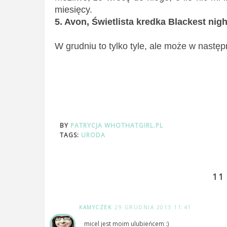
miesięcy.
5. Avon, Świetlista kredka Blackest nigh
W grudniu to tylko tyle, ale może w następ
BY
PATRYCJA WHOTHATGIRL.PL
TAGS:
URODA
11
KAMYCZEK
29 GRUDNIA 2013 11:41
micel jest moim ulubieńcem :)