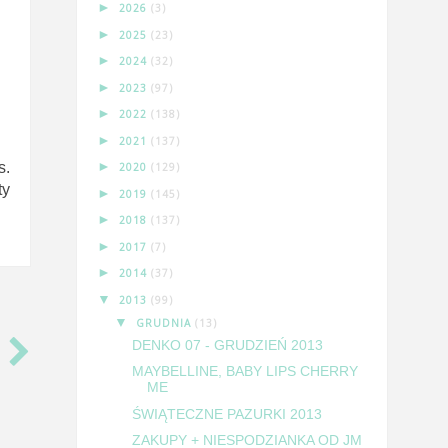
►
2026
(3)
►
2025
(23)
►
2024
(32)
►
2023
(97)
►
2022
(138)
►
2021
(137)
►
s.
2020
(129)
ty
►
2019
(145)
►
2018
(137)
►
2017
(7)
►
2014
(37)
▼
2013
(99)
▼
GRUDNIA
(13)
DENKO 07 - GRUDZIEŃ 2013
MAYBELLINE, BABY LIPS CHERRY
ME
ŚWIĄTECZNE PAZURKI 2013
ZAKUPY + NIESPODZIANKA OD JM