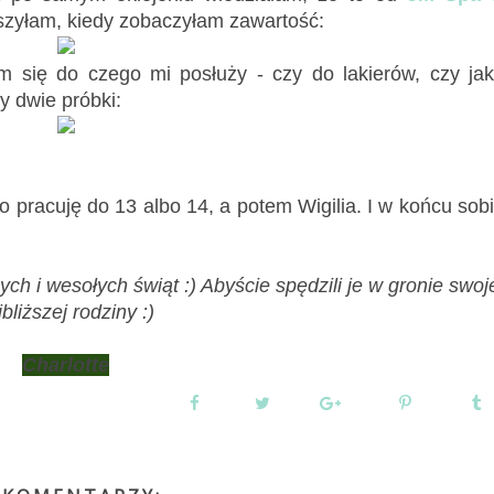
eszyłam, kiedy zobaczyłam zawartość:
m się do czego mi posłuży - czy do lakierów, czy ja
y dwie próbki:
o pracuję do 13 albo 14, a potem Wigilia. I w końcu sob
 i wesołych świąt :) Abyście spędzili je w gronie swoj
jbliższej rodziny :)
Charlotte