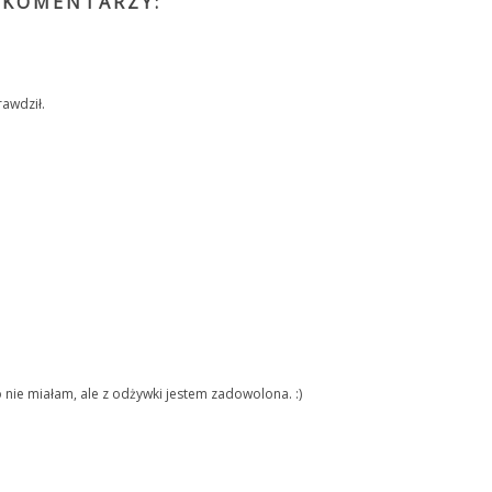
 KOMENTARZY:
awdził.
o nie miałam, ale z odżywki jestem zadowolona. :)