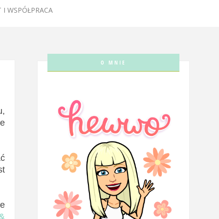
 I WSPÓŁPRACA
O MNIE
u,
ie
ać
st
ie
&