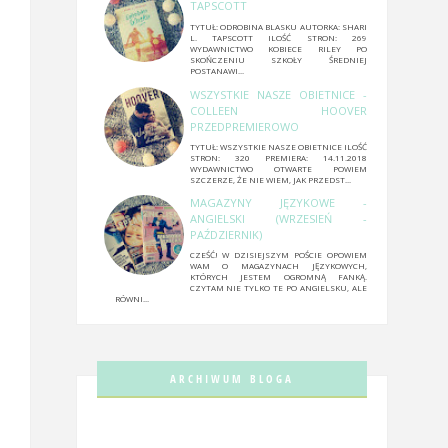
TAPSCOTT
TYTUŁ: ODROBINA BLASKU AUTORKA: SHARI
L. TAPSCOTT ILOŚĆ STRON: 269
WYDAWNICTWO KOBIECE RILEY PO
SKOŃCZENIU SZKOŁY ŚREDNIEJ
POSTANAWI...
WSZYSTKIE NASZE OBIETNICE -
COLLEEN HOOVER
PRZEDPREMIEROWO
TYTUŁ: WSZYSTKIE NASZE OBIETNICE ILOŚĆ
STRON: 320 PREMIERA: 14.11.2018
WYDAWNICTWO OTWARTE POWIEM
SZCZERZE, ŻE NIE WIEM, JAK PRZEDST...
MAGAZYNY JĘZYKOWE -
ANGIELSKI (WRZESIEŃ -
PAŹDZIERNIK)
CZEŚĆ! W DZISIEJSZYM POŚCIE OPOWIEM
WAM O MAGAZYNACH JĘZYKOWYCH,
KTÓRYCH JESTEM OGROMNĄ FANKĄ.
CZYTAM NIE TYLKO TE PO ANGIELSKU, ALE
RÓWNI...
ARCHIWUM BLOGA