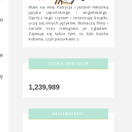
Mam na imię Patrycja i jestem lektorką
języka japońskiego i angielskiego.
Oprócz tego czytam i recenzuję książki,
ko
uczę się innych języków, tłumaczę filmy i
seriale oraz nałogowo je oglądam.
Zajmuję się także tym, co lubi każda
kobieta, czyli pazurkami :).
ie
LICZNIK ODWIEDZIN
ej
1,239,989
OBSERWATORZY