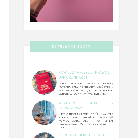
POPULARNE POSTY
POWIEDZ WRESZCIE PRAWDĘ -
DANA REINHARDT
TYTUŁ: POWIEDZ WRESZCIE PRAWDĘ
AUTORKA: DANA REINHARDT ILOŚĆ STRON:
237 WYDAWNICTWO JAGUAR GŁÓWNEGO
BOHATERA POZNAJEMY W CHWILI, KI...
WRZESIEŃ 2018 -
PODSUMOWANIE
HTTP://UNSPLASH.COM CZEŚĆ! NA TLE
POPRZEDNICH MIESIĘCY WRZESIEŃ
WYPADA SŁABO, ALE I TAK JESTEM
ZADOWOLONA, ŻE PRZECZYTAŁAM TE
DZIESI...
ODROBINA BLASKU - SHARI L.