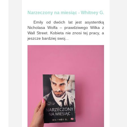
Narzeczony na miesiąc - Whitney G.
Emily od dwóch lat jest asystentką
Nicholasa Wolfa – prawdziwego Wilka z
Wall Street. Kobieta nie znosi tej pracy, a
jeszcze bardziej swoj...