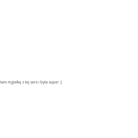
m mgiełkę z tej serii i była super ;)