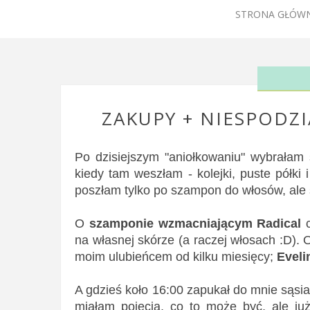
STRONA GŁÓW
ZAKUPY + NIESPODZ
Po dzisiejszym "aniołkowaniu" wybrała
kiedy tam weszłam - kolejki, puste półki
poszłam tylko po szampon do włosów, ale s
O
szamponie wzmacniającym Radical
na własnej skórze (a raczej włosach :D).
moim ulubieńcem od kilku miesięcy;
Eveli
A gdzieś koło 16:00 zapukał do mnie sąsia
miałam pojęcia, co to może być, ale j