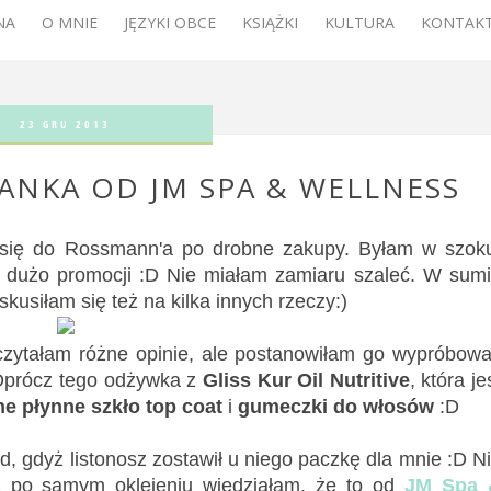
NA
O MNIE
JĘZYKI OBCE
KSIĄŻKI
KULTURA
KONTAKT
23 GRU 2013
IANKA OD JM SPA & WELLNESS
m się do Rossmann'a po drobne zakupy. Byłam w szok
 i dużo promocji :D Nie miałam zamiaru szaleć. W sum
kusiłam się też na kilka innych rzeczy:)
czytałam różne opinie, ale postanowiłam go wypróbow
 Oprócz tego odżywka z
Gliss Kur Oil Nutritive
, która je
ne płynne szkło top coat
i
gumeczki do włosów
:D
d, gdyż listonosz zostawił u niego paczkę dla mnie :D N
uż po samym oklejeniu wiedziałam, że to od
JM Spa 