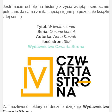
Jeśli macie ochotę na historię z życia wziętą - serdecznie
polecam. Ja sama z miłą chęcią sięgnę po pozostałe książki
z tej serii :)
Tytuł:
W twoim cieniu
Seria:
Oczami kobiet
Autorka:
Anna Kasiuk
Ilość stron:
352
Wydawnictwo Czwarta Strona
Za możliwość lektury serdecznie dziękuję
Wydawnictwu
Czwarta Strona.