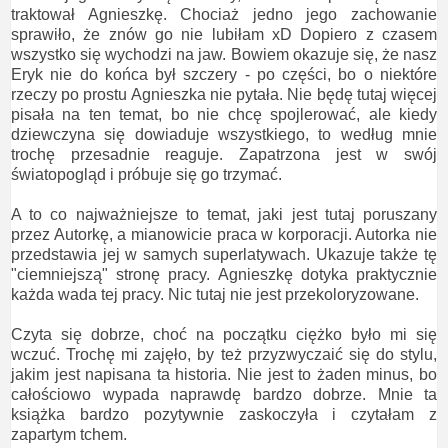
traktował Agnieszkę. Chociaż jedno jego zachowanie
sprawiło, że znów go nie lubiłam xD Dopiero z czasem
wszystko się wychodzi na jaw. Bowiem okazuje się, że nasz
Eryk nie do końca był szczery - po części, bo o niektóre
rzeczy po prostu Agnieszka nie pytała. Nie będę tutaj więcej
pisała na ten temat, bo nie chcę spojlerować, ale kiedy
dziewczyna się dowiaduje wszystkiego, to według mnie
trochę przesadnie reaguje. Zapatrzona jest w swój
światopogląd i próbuje się go trzymać.
A to co najważniejsze to temat, jaki jest tutaj poruszany
przez Autorkę, a mianowicie praca w korporacji. Autorka nie
przedstawia jej w samych superlatywach. Ukazuje także tę
"ciemniejszą" stronę pracy. Agnieszkę dotyka praktycznie
każda wada tej pracy. Nic tutaj nie jest przekoloryzowane.
Czyta się dobrze, choć na początku ciężko było mi się
wczuć. Trochę mi zajęło, by też przyzwyczaić się do stylu,
jakim jest napisana ta historia. Nie jest to żaden minus, bo
całościowo wypada naprawdę bardzo dobrze. Mnie ta
książka bardzo pozytywnie zaskoczyła i czytałam z
zapartym tchem.