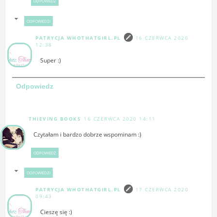
ODPOWIEDZ
ODPOWIEDZI
PATRYCJA WHOTHATGIRL.PL
16 CZERWCA 2020
12:38
Super :)
Odpowiedz
THIEVING BOOKS
16 CZERWCA 2020 14:11
Czytałam i bardzo dobrze wspominam :)
ODPOWIEDZ
ODPOWIEDZI
PATRYCJA WHOTHATGIRL.PL
17 CZERWCA 2020
09:43
Cieszę się :)