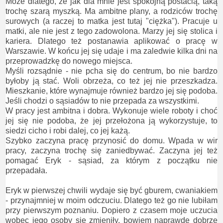
Może dlatego, że jak dla mnie jest spokojną postacią, taką
trochę szarą myszką. Ma ambitne plany, a rodziców trochę
surowych (a raczej to matka jest tutaj "ciężka"). Pracuje u
matki, ale nie jest z tego zadowolona. Marzy jej się stolica i
kariera. Dlatego też postanawia aplikować o pracę w
Warszawie. W końcu jej się udaje i ma zaledwie kilka dni na
przeprowadzkę do nowego miejsca.
Myśli rozsądnie - nie pcha się do centrum, bo nie bardzo
byłoby ją stać. Woli obrzeża, co też jej nie przeszkadza.
Mieszkanie, które wynajmuje również bardzo jej się podoba.
Jeśli chodzi o sąsiadów to nie przepada za wszystkimi.
W pracy jest ambitna i dobra. Wykonuje wiele roboty i choć
jej się nie podoba, że jej przełożona ją wykorzystuje, to
siedzi cicho i robi dalej, co jej każą.
Szybko zaczyna pracę przynosić do domu. Wpada w wir
pracy, zaczyna trochę się zaniedbywać. Zaczyna jej też
pomagać Eryk - sąsiad, za którym z początku nie
przepadała.
Eryk w pierwszej chwili wydaje się być gburem, cwaniakiem
- przynajmniej w moim odczuciu. Dlatego też go nie lubiłam
przy pierwszym poznaniu. Dopiero z czasem moje uczucia
wobec jego osoby się zmieniły, bowiem naprawdę dobrze