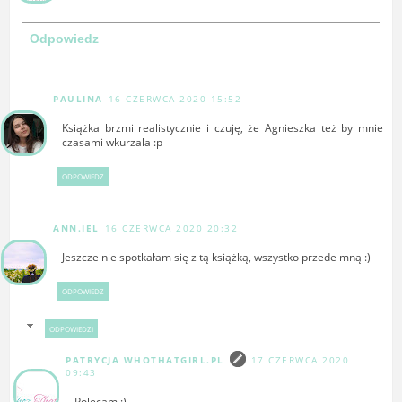
Odpowiedz
PAULINA
16 CZERWCA 2020 15:52
Książka brzmi realistycznie i czuję, że Agnieszka też by mnie
czasami wkurzala :p
ODPOWIEDZ
ANN.IEL
16 CZERWCA 2020 20:32
Jeszcze nie spotkałam się z tą książką, wszystko przede mną :)
ODPOWIEDZ
ODPOWIEDZI
PATRYCJA WHOTHATGIRL.PL
17 CZERWCA 2020
09:43
Polecam :)