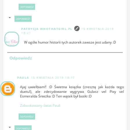
ODPOWIEDZ
ODPOWIEDZI
PATRYCJA WHOTHATGIRL.PL
15 KWIETNIA 2019
18:21
W ogóle humor historii tych autorek zawsze jest udany :D
Odpowiedz
PAULA
15 KWIETNIA 2019 18:17
Ajaj uwielbiam!! :D Świetna książka (zresztą jak każda tego
duetu!), ale zdecydowanie wygrywa Gulasz vel Pixy vel
Esmeralda Śnieżka :D Ten wątek był boski :D
Zabookowany świat Pauli
ODPOWIEDZ
ODPOWIEDZI