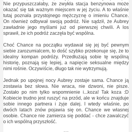
Nie przypuszczałaby, że zwykła stacja benzynowa może
okazać się tak ważnym miejscem w jej życiu. A to właśnie
tutaj poznała przystojnego mężczyznę o imieniu Chance.
On również odbywał swoją podróż. Nie sądził, że Aubrey
zawładnie jego myślami już od pierwszej chwili. A los
sprawił, że ich podróż zaczęła być wspólna.
Choć Chance na początku wydawał się jej być pewnym
siebie zarozumialcem, to dość szybko przekonuje się, że to
idealny kompan podróży. Przedłużają sobie tę wspólną
historię, poznają się lepiej, a napięcie seksualne między
nimi rośnie. Oczywiście, długo tak nie wytrzymują.
Jednak po upojnej nocy Aubrey zostaje sama. Chance ją
zostawia bez słowa. Nie wraca, nie dzwoni, nie pisze.
Zostało po nim tylko wspomnienie i...koza! Tak koza :D
Kobiecie trudno jest ruszyć na przód, ale w końcu znajduje
sobie innego partnera i żyje dalej. I wtedy właśnie, po
dwóch latach znów pojawia się on. Chance we własnej
osobie. Chance nie zamierza się poddać - chce zawalczyć
o ich wspólną przyszłość.