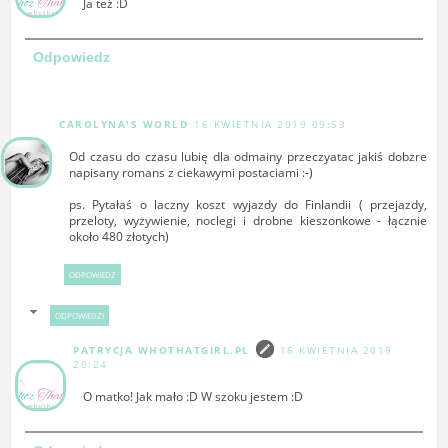
Ja też :D
Odpowiedz
CAROLYNA'S WORLD
16 KWIETNIA 2019 09:53
Od czasu do czasu lubię dla odmainy przeczyatac jakiś dobzre
napisany romans z ciekawymi postaciami :-)
ps. Pytałaś o laczny koszt wyjazdy do Finlandii ( przejazdy,
przeloty, wyżywienie, noclegi i drobne kieszonkowe - łącznie
około 480 złotych)
ODPOWIEDZ
ODPOWIEDZI
PATRYCJA WHOTHATGIRL.PL
16 KWIETNIA 2019
20:24
O matko! Jak mało :D W szoku jestem :D