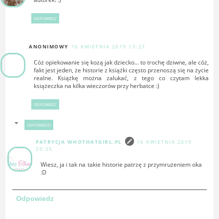
ODPOWIEDZ
ANONIMOWY
16 KWIETNIA 2019 15:27
Cóż opiekowanie się kozą jak dziecko... to trochę dziwne, ale cóż,
fakt jest jeden, że historie z książki często przenoszą się na życie
realne. Książkę można zalukać, z tego co czytam lekka
książeczka na kilka wieczorów przy herbatce :)
ODPOWIEDZ
ODPOWIEDZI
PATRYCJA WHOTHATGIRL.PL
16 KWIETNIA 2019
20:25
Wiesz, ja i tak na takie historie patrzę z przymrużeniem oka
:D
Odpowiedz