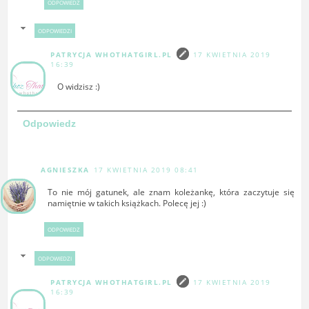
ODPOWIEDZ
ODPOWIEDZI
PATRYCJA WHOTHATGIRL.PL
17 KWIETNIA 2019
16:39
O widzisz :)
Odpowiedz
AGNIESZKA
17 KWIETNIA 2019 08:41
To nie mój gatunek, ale znam koleżankę, która zaczytuje się
namiętnie w takich książkach. Polecę jej :)
ODPOWIEDZ
ODPOWIEDZI
PATRYCJA WHOTHATGIRL.PL
17 KWIETNIA 2019
16:39