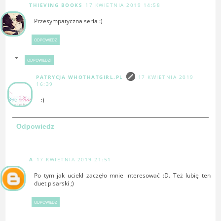
THIEVING BOOKS
17 KWIETNIA 2019 14:58
Przesympatyczna seria :)
ODPOWIEDZ
ODPOWIEDZI
PATRYCJA WHOTHATGIRL.PL
17 KWIETNIA 2019
16:39
:)
Odpowiedz
A
17 KWIETNIA 2019 21:51
Po tym jak uciekł zaczęło mnie interesować :D. Też lubię ten
duet pisarski ;)
ODPOWIEDZ