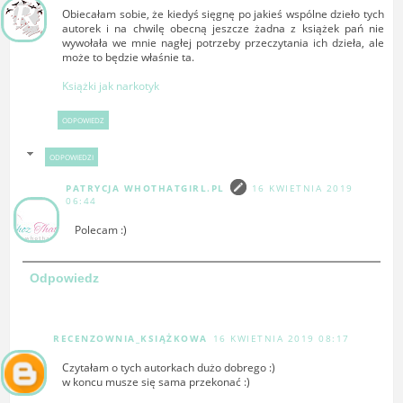
Obiecałam sobie, że kiedyś sięgnę po jakieś wspólne dzieło tych
autorek i na chwilę obecną jeszcze żadna z książek pań nie
wywołała we mnie nagłej potrzeby przeczytania ich dzieła, ale
może to będzie właśnie ta.
Książki jak narkotyk
ODPOWIEDZ
ODPOWIEDZI
PATRYCJA WHOTHATGIRL.PL
16 KWIETNIA 2019
06:44
Polecam :)
Odpowiedz
RECENZOWNIA_KSIĄŻKOWA
16 KWIETNIA 2019 08:17
Czytałam o tych autorkach dużo dobrego :)
w koncu musze się sama przekonać :)