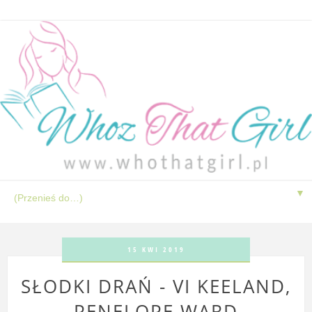
▼
15 KWI 2019
SŁODKI DRAŃ - VI KEELAND,
PENELOPE WARD