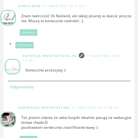
KAROLAJNA
17 KWIETNIA 2019 00:11
Znam twórczość Vii Keeland, ale takiej pisanej w duecie jeszcze
nie. Muszę to koniecznie nadrobić. :)
ODPOWIEDZ
ODPOWIEDZI
PATRYCJA WHOTHATGIRL.PL
17 KWIETNIA 2019
16:38
Koniecznie przeczytaj :)
Odpowiedz
AGNIESZKA MYCOFFEETIME
17 KWIETNIA 2019 06:47
Też jestem zdania że takie książki idealnie pasują na wakacyjne
leniwe chwile:D
pozdrawiam serdecznie znad filiżanki kawy :)