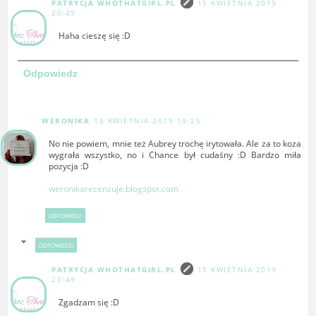
PATRYCJA WHOTHATGIRL.PL
15 KWIETNIA 2019
20:49
Haha cieszę się :D
Odpowiedz
WERONIKA
15 KWIETNIA 2019 19:25
No nie powiem, mnie też Aubrey trochę irytowała. Ale za to koza
wygrała wszystko, no i Chance był cudaśny :D Bardzo miła
pozycja :D
weronikarecenzuje.blogspot.com
ODPOWIEDZ
ODPOWIEDZI
PATRYCJA WHOTHATGIRL.PL
15 KWIETNIA 2019
20:49
Zgadzam się :D