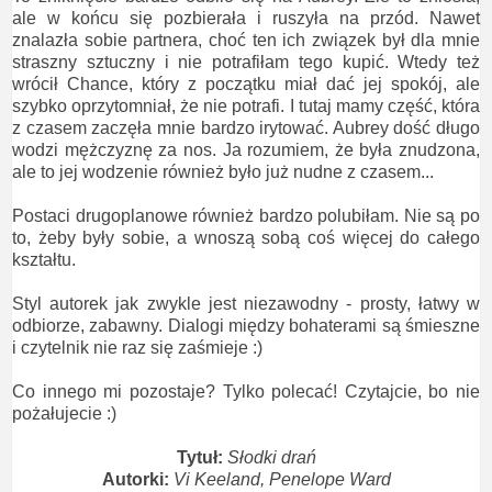
ale w końcu się pozbierała i ruszyła na przód. Nawet
znalazła sobie partnera, choć ten ich związek był dla mnie
straszny sztuczny i nie potrafiłam tego kupić. Wtedy też
wrócił Chance, który z początku miał dać jej spokój, ale
szybko oprzytomniał, że nie potrafi. I tutaj mamy część, która
z czasem zaczęła mnie bardzo irytować. Aubrey dość długo
wodzi mężczyznę za nos. Ja rozumiem, że była znudzona,
ale to jej wodzenie również było już nudne z czasem...
Postaci drugoplanowe również bardzo polubiłam. Nie są po
to, żeby były sobie, a wnoszą sobą coś więcej do całego
kształtu.
Styl autorek jak zwykle jest niezawodny - prosty, łatwy w
odbiorze, zabawny. Dialogi między bohaterami są śmieszne
i czytelnik nie raz się zaśmieje :)
Co innego mi pozostaje? Tylko polecać! Czytajcie, bo nie
pożałujecie :)
Tytuł:
Słodki drań
Autorki:
Vi Keeland, Penelope Ward