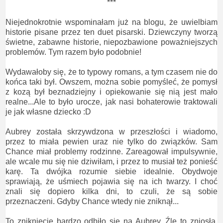
***
Niejednokrotnie wspominałam już na blogu, że uwielbiam
historie pisane przez ten duet pisarski. Dziewczyny tworzą
świetne, zabawne historie, niepozbawione poważniejszych
problemów. Tym razem było podobnie!
Wydawałoby się, że to typowy romans, a tym czasem nie do
końca taki był. Owszem, można sobie pomyśleć, że pomysł
z kozą był beznadziejny i opiekowanie się nią jest mało
realne...Ale to było urocze, jak nasi bohaterowie traktowali
je jak własne dziecko :D
Aubrey została skrzywdzona w przeszłości i wiadomo,
przez to miała pewien uraz nie tylko do związków. Sam
Chance miał problemy rodzinne. Zareagował impulsywnie,
ale wcale mu się nie dziwiłam, i przez to musiał też ponieść
karę. Ta dwójka rozumie siebie idealnie. Obydwoje
sprawiają, że uśmiech pojawia się na ich twarzy. I choć
znali się dopiero kilka dni, to czuli, że są sobie
przeznaczeni. Gdyby Chance wtedy nie zniknął...
To zniknięcie bardzo odbiło się na Aubrey. Źle to zniosła,