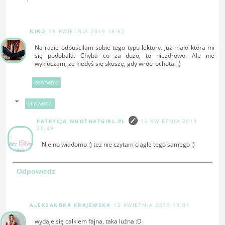
NIKO
15 KWIETNIA 2019 18:52
Na razie odpuściłam sobie tego typu lektury. Już mało która mi
się podobała. Chyba co za dużo, to niezdrowo. Ale nie
wykluczam, że kiedyś się skuszę, gdy wróci ochota. :)
ODPOWIEDZ
ODPOWIEDZI
PATRYCJA WHOTHATGIRL.PL
15 KWIETNIA 2019
20:49
Nie no wiadomo :) też nie czytam ciągle tego samego :)
Odpowiedz
ALEKSANDRA KRAJEWSKA
15 KWIETNIA 2019 19:01
wydaje się całkiem fajna, taka luźna :D