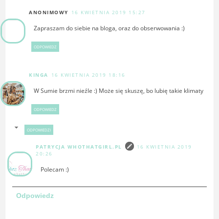
ANONIMOWY
16 KWIETNIA 2019 15:27
Zapraszam do siebie na bloga, oraz do obserwowania :)
ODPOWIEDZ
KINGA
16 KWIETNIA 2019 18:16
W Sumie brzmi nieźle :) Może się skuszę, bo lubię takie klimaty
ODPOWIEDZ
ODPOWIEDZI
PATRYCJA WHOTHATGIRL.PL
16 KWIETNIA 2019
20:26
Polecam :)
Odpowiedz