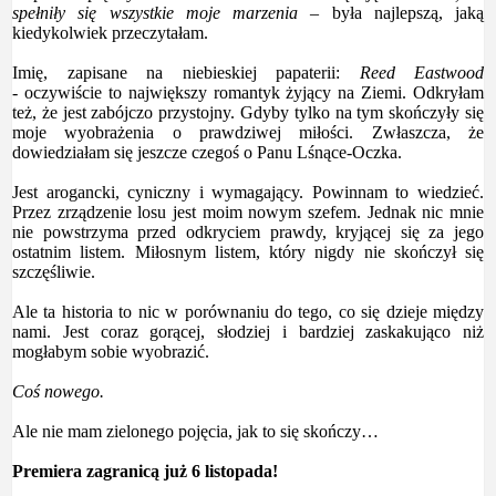
spełniły się wszystkie moje marzenia
– była najlepszą, jaką
kiedykolwiek przeczytałam.
Imię, zapisane na niebieskiej papaterii:
R
eed Eastwood
-
oczywiście to największy romantyk żyjący na Ziemi. Odkryłam
też, że jest zabójczo przystojny. Gdyby tylko na tym skończyły się
moje wyobrażenia o prawdziwej miłości. Zwłaszcza, że
dowiedziałam się jeszcze czegoś o Panu Lśnące-Oczka.
Jest arogancki, cyniczny i wymagający. Powinnam to wiedzieć.
Przez zrządzenie losu jest moim nowym szefem. Jednak nic mnie
nie powstrzyma przed odkryciem prawdy, kryjącej się za jego
ostatnim listem. Miłosnym listem, który nigdy nie skończył się
szczęśliwie.
Ale ta historia to nic w porównaniu do tego, co się dzieje między
nami. Jest coraz gorącej, słodziej i bardziej zaskakująco niż
mogłabym sobie wyobrazić.
Coś nowego.
Ale nie mam zielonego pojęcia, jak to się skończy…
Premiera zagranicą już 6 listopada!