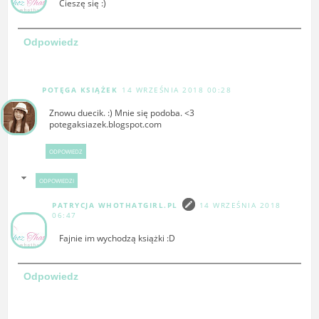
Cieszę się :)
Odpowiedz
POTĘGA KSIĄŻEK
14 WRZEŚNIA 2018 00:28
Znowu duecik. :) Mnie się podoba. <3
potegaksiazek.blogspot.com
ODPOWIEDZ
ODPOWIEDZI
PATRYCJA WHOTHATGIRL.PL
14 WRZEŚNIA 2018
06:47
Fajnie im wychodzą książki :D
Odpowiedz