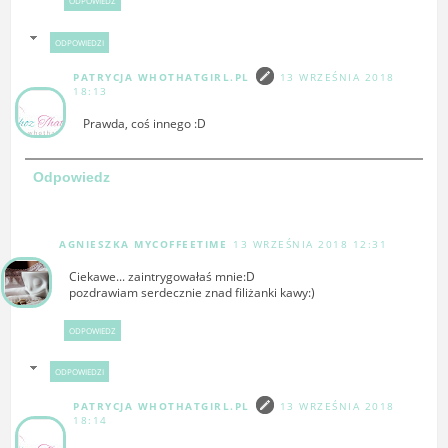
ODPOWIEDZ
ODPOWIEDZI
PATRYCJA WHOTHATGIRL.PL
13 WRZEŚNIA 2018
18:13
Prawda, coś innego :D
Odpowiedz
AGNIESZKA MYCOFFEETIME
13 WRZEŚNIA 2018 12:31
Ciekawe... zaintrygowałaś mnie:D
pozdrawiam serdecznie znad filiżanki kawy:)
ODPOWIEDZ
ODPOWIEDZI
PATRYCJA WHOTHATGIRL.PL
13 WRZEŚNIA 2018
18:14