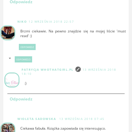
Odpowiedz
NIKO
12 WRZEŚNIA 2018 22:57
Brzmi ciekawie. Na pewno znajdzie się na mojej liście 'must
read' :)
ODPOWIEDZ
ODPOWIEDZI
PATRYCJA WHOTHATGIRL.PL
13 WRZEŚNIA 2018
18:10
:)
Odpowiedz
WIOLETA SADOWSKA
13 WRZEŚNIA 2018 07:45
Ciekawa fabuła. Książka zapowiada się interesująco.