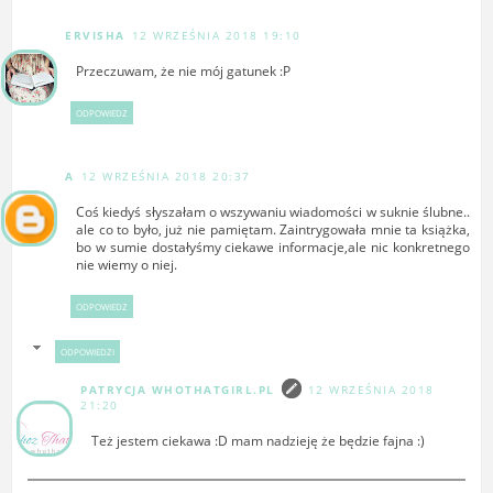
ERVISHA
12 WRZEŚNIA 2018 19:10
Przeczuwam, że nie mój gatunek :P
ODPOWIEDZ
A
12 WRZEŚNIA 2018 20:37
Coś kiedyś słyszałam o wszywaniu wiadomości w suknie ślubne..
ale co to było, już nie pamiętam. Zaintrygowała mnie ta książka,
bo w sumie dostałyśmy ciekawe informacje,ale nic konkretnego
nie wiemy o niej.
ODPOWIEDZ
ODPOWIEDZI
PATRYCJA WHOTHATGIRL.PL
12 WRZEŚNIA 2018
21:20
Też jestem ciekawa :D mam nadzieję że będzie fajna :)