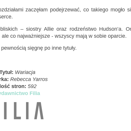
ozdziałami zaczęłam podejrzewać, co takiego mogło s
 serce.
liskich – siostry Allie oraz rodzeństwo Hudson’a. O
ale co najważniejsze - wszyscy mają w sobie oparcie.
 pewnością sięgnę po inne tytuły.
Tytuł:
Wariacja
rka:
Rebecca Yarros
Ilość stron:
592
dawnictwo Filia