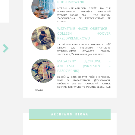
PODSUMOWANIE
HTTP://UNSPLASH.COM CZEŚĆ! NA TLE
POPRZEDNICH MIESIĘCY WRZESIEŃ
WYPADA SŁABO, ALE I TAK JESTEM
ZADOWOLONA, ŻE PRZECZYTAŁAM TE
DZIESI...
WSZYSTKIE NASZE OBIETNICE -
COLLEEN HOOVER
PRZEDPREMIEROWO
TYTUŁ: WSZYSTKIE NASZE OBIETNICE ILOŚĆ
STRON: 320 PREMIERA: 14.11.2018
WYDAWNICTWO OTWARTE POWIEM
SZCZERZE, ŻE NIE WIEM, JAK PRZEDST...
MAGAZYNY JĘZYKOWE -
ANGIELSKI (WRZESIEŃ -
PAŹDZIERNIK)
CZEŚĆ! W DZISIEJSZYM POŚCIE OPOWIEM
WAM O MAGAZYNACH JĘZYKOWYCH,
KTÓRYCH JESTEM OGROMNĄ FANKĄ.
CZYTAM NIE TYLKO TE PO ANGIELSKU, ALE
RÓWNI...
ARCHIWUM BLOGA