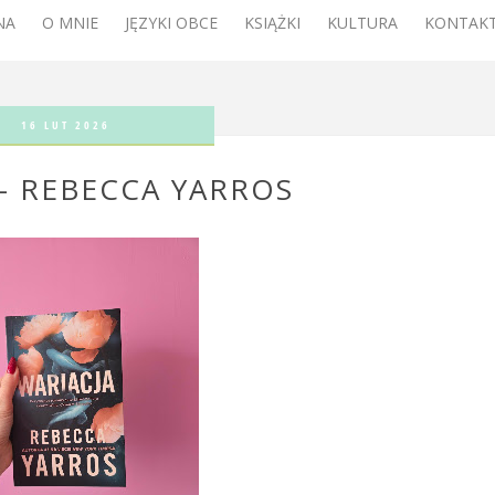
NA
O MNIE
JĘZYKI OBCE
KSIĄŻKI
KULTURA
KONTAKT
16 LUT 2026
 - REBECCA YARROS