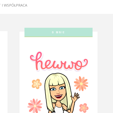
 I WSPÓŁPRACA
O MNIE