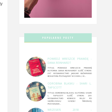
ty
POPULARNE POSTY
POWIEDZ WRESZCIE PRAWDĘ -
DANA REINHARDT
TYTUŁ: POWIEDZ WRESZCIE PRAWDĘ
AUTORKA: DANA REINHARDT ILOŚĆ STRON:
237 WYDAWNICTWO JAGUAR GŁÓWNEGO
BOHATERA POZNAJEMY W CHWILI, KI...
ODROBINA BLASKU - SHARI L.
TAPSCOTT
TYTUŁ: ODROBINA BLASKU AUTORKA: SHARI
L. TAPSCOTT ILOŚĆ STRON: 269
WYDAWNICTWO KOBIECE RILEY PO
SKOŃCZENIU SZKOŁY ŚREDNIEJ
POSTANAWI...
WRZESIEŃ 2018 -