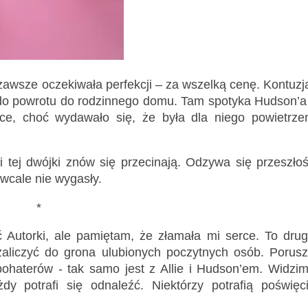
 zawsze oczekiwała perfekcji – za wszelką cenę. Kontuzj
ją do powrotu do rodzinnego domu. Tam spotyka Hudson’a
erce, choć wydawało się, że była dla niego powietrz
i tej dwójki znów się przecinają. Odzywa się przeszło
 wcale nie wygasły.
*
ć Autorki, ale pamiętam, że złamała mi serce. To dru
 zaliczyć do grona ulubionych poczytnych osób. Porus
bohaterów - tak samo jest z Allie i Hudson’em. Widzi
dy potrafi się odnaleźć. Niektórzy potrafią poświęc