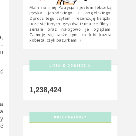
Mam na imię Patrycja i jestem lektorką
języka japońskiego i angielskiego.
Oprócz tego czytam i recenzuję książki,
uczę się innych języków, tłumaczę filmy i
seriale oraz nałogowo je oglądam.
Zajmuję się także tym, co lubi każda
a,
kobieta, czyli pazurkami :).
 -
em
LICZNIK ODWIEDZIN
ść
1,238,424
ga
za
OBSERWATORZY
my
ić