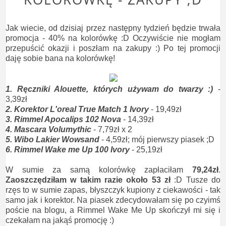
Jak wiecie, od dzisiaj przez następny tydzień będzie trwała
promocja - 40% na kolorówkę :D Oczywiście nie mogłam
przepuścić okazji i poszłam na zakupy :) Po tej promocji
daję sobie bana na kolorówkę!
1. Ręczniki Alouette, których używam do twarzy :)
-
3,39zł
2. Korektor L'oreal True Match 1 Ivory
- 19,49zł
3. Rimmel Apocalips 102 Nova
- 14,39zł
4. Mascara Volumythic
- 7,79zł x 2
5. Wibo Lakier Wowsand
- 4,59zł; mój pierwszy piasek ;D
6. Rimmel Wake me Up 100 Ivory
- 25,19zł
W sumie za samą kolorówkę zapłaciłam
79,24zł
.
Zaoszczędziłam w takim razie około 53 zł
:D Tusze do
rzęs to w sumie zapas, błyszczyk kupiony z ciekawości - tak
samo jak i korektor. Na piasek zdecydowałam się po czyimś
poście na blogu, a Rimmel Wake Me Up skończył mi się i
czekałam na jakąś promocję :)