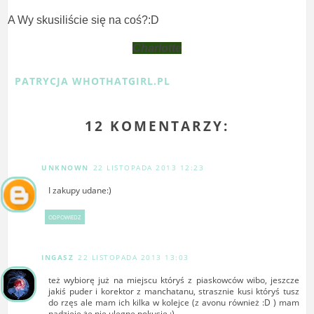
A Wy skusiliście się na coś?:D
Charlotte
PATRYCJA WHOTHATGIRL.PL
12 KOMENTARZY:
UNKNOWN
22 LISTOPADA 2013 12:23
I zakupy udane:)
ODPOWIEDZ
INGASZ
22 LISTOPADA 2013 13:03
też wybiorę już na miejscu któryś z piaskowców wibo, jeszcze
jakiś puder i korektor z manchatanu, strasznie kusi któryś tusz
do rzęs ale mam ich kilka w kolejce (z avonu również :D ) mam
nadzieje że nie ulegnę pokusie :)