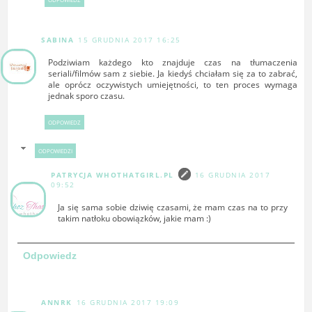
SABINA
15 GRUDNIA 2017 16:25
Podziwiam każdego kto znajduje czas na tłumaczenia
seriali/filmów sam z siebie. Ja kiedyś chciałam się za to zabrać,
ale oprócz oczywistych umiejętności, to ten proces wymaga
jednak sporo czasu.
ODPOWIEDZ
ODPOWIEDZI
PATRYCJA WHOTHATGIRL.PL
16 GRUDNIA 2017
09:52
Ja się sama sobie dziwię czasami, że mam czas na to przy
takim natłoku obowiązków, jakie mam :)
Odpowiedz
ANNRK
16 GRUDNIA 2017 19:09