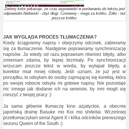
Zielony kolor pokazuje, że czas wypowiedzi w porównaniu do tekstu jest
odpowiedni.Niebieski - zbyt długi. Czerwony - mega za krótko. Żółto - też
jeszcze krótko.
JAK WYGLĄDA PROCES TŁUMACZENIA?
Kiedy ściągniemy napisy i obejrzymy odcinek, zabieramy
się za tłumaczenie. Następnie poprawiamy synchronizację
napisów. Ja wtedy od razu poprawiam również błędy, albo
zmieniam zdania, by lepiej brzmiały. Po synchronizacji
wrzucam jeszcze tekst w worda, by wyłapał błędy, a
korektor miał mniej roboty. Jeśli uznam, że już jest w
porządku, to odsyłam do osoby zajmującej się korektą, która
po swojej robocie odsyła mi gotowe napisy. Nie pozostaje
nic innego jak dodanie ich na serwisie, by inni mogli się
cieszyć z twojej pracy :)
Ja sama głównie tłumaczę kino azjatyckie, a obecnie
japońską dramę Basuke mo Koi mo shiteitai. Wcześniej
przetłumaczyłam serial Agent X i kilka odcinków pierwszego
sezonu Queen of the South :)