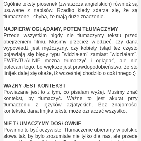
Ogólnie teksty piosenek (zwłaszcza angielskich) również są
usuwane z napisów. Rzadko kiedy zdarza się, że są
tłumaczone - chyba, że mają duże znaczenie.
NAJPIERW OGLĄDAMY, POTEM TŁUMACZYMY
Przede wszystkim nigdy nie tłumaczymy tekstu przed
obejrzeniem filmu. Musimy przecież wiedzieć, czy dana
wypowiedź jest mężczyzny, czy kobiety (stąd też często
pojawiają się błędy typu "widziałem" zamiast "widziałam".
EWENTUALNIE można tłumaczyć i oglądać, ale nie
polecam tego, bo większe jest prawdopodobieństwo, że sto
linijek dalej się okaże, iż wcześniej chodziło o coś innego :)
WAŻNY JEST KONTEKST
Powiązane jest to z tym, co pisałam wyżej. Musimy znać
kontekst, by tłumaczyć. Ważne to jest akurat przy
tłumaczeniu z języków azjatyckich. Bez znajomości
kontekstu, dana linijka tekstu może oznaczać wszystko.
NIE TŁUMACZYMY DOSŁOWNIE
Powinno to być oczywiste. Tłumaczenie ubieramy w polskie
słowa tak, by było zrozumiałe nie tylko dla nas, ale przede