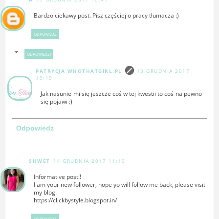
Bardzo ciekawy post. Pisz częściej o pracy tłumacza :)
ODPOWIEDZ
ODPOWIEDZI
PATRYCJA WHOTHATGIRL.PL
13 GRUDNIA 2017
19:19
Jak nasunie mi się jeszcze coś w tej kwestii to coś na pewno
się pojawi :)
Odpowiedz
SHWET
14 GRUDNIA 2017 11:10
Informative post!!
I am your new follower, hope yo will follow me back, please visit
my blog.
https://clickbystyle.blogspot.in/
ODPOWIEDZ