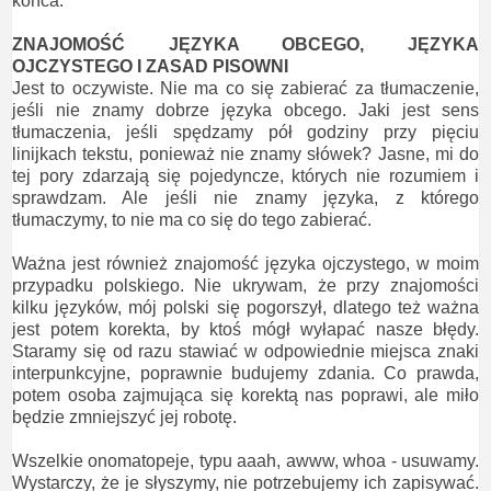
końca.
ZNAJOMOŚĆ JĘZYKA OBCEGO, JĘZYKA
OJCZYSTEGO I ZASAD PISOWNI
Jest to oczywiste. Nie ma co się zabierać za tłumaczenie,
jeśli nie znamy dobrze języka obcego. Jaki jest sens
tłumaczenia, jeśli spędzamy pół godziny przy pięciu
linijkach tekstu, ponieważ nie znamy słówek? Jasne, mi do
tej pory zdarzają się pojedyncze, których nie rozumiem i
sprawdzam. Ale jeśli nie znamy języka, z którego
tłumaczymy, to nie ma co się do tego zabierać.
Ważna jest również znajomość języka ojczystego, w moim
przypadku polskiego. Nie ukrywam, że przy znajomości
kilku języków, mój polski się pogorszył, dlatego też ważna
jest potem korekta, by ktoś mógł wyłapać nasze błędy.
Staramy się od razu stawiać w odpowiednie miejsca znaki
interpunkcyjne, poprawnie budujemy zdania. Co prawda,
potem osoba zajmująca się korektą nas poprawi, ale miło
będzie zmniejszyć jej robotę.
Wszelkie onomatopeje, typu aaah, awww, whoa - usuwamy.
Wystarczy, że je słyszymy, nie potrzebujemy ich zapisywać.