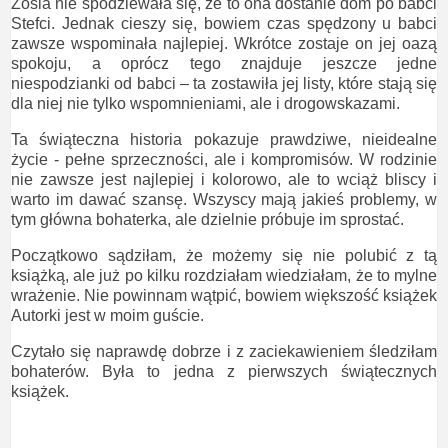
Zosia nie spodziewała się, że to ona dostanie dom po babci
Stefci. Jednak cieszy się, bowiem czas spędzony u babci
zawsze wspominała najlepiej. Wkrótce zostaje on jej oazą
spokoju, a oprócz tego znajduje jeszcze jedne
niespodzianki od babci – ta zostawiła jej listy, które stają się
dla niej nie tylko wspomnieniami, ale i drogowskazami.
Ta świąteczna historia pokazuje prawdziwe, nieidealne
życie - pełne sprzeczności, ale i kompromisów. W rodzinie
nie zawsze jest najlepiej i kolorowo, ale to wciąż bliscy i
warto im dawać szansę. Wszyscy mają jakieś problemy, w
tym główna bohaterka, ale dzielnie próbuje im sprostać.
Początkowo sądziłam, że możemy się nie polubić z tą
książką, ale już po kilku rozdziałam wiedziałam, że to mylne
wrażenie. Nie powinnam wątpić, bowiem większość książek
Autorki jest w moim guście.
Czytało się naprawdę dobrze i z zaciekawieniem śledziłam
bohaterów. Była to jedna z pierwszych świątecznych
książek.