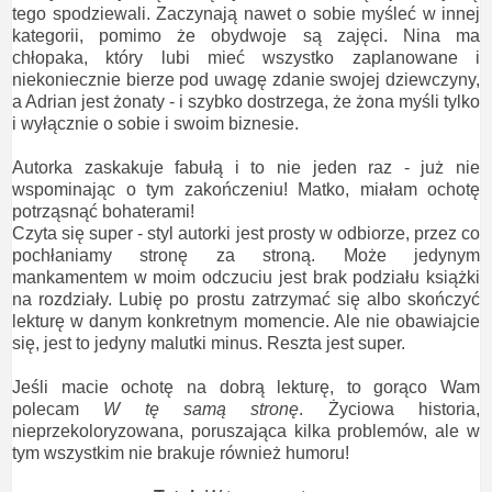
tego spodziewali. Zaczynają nawet o sobie myśleć w innej
kategorii, pomimo że obydwoje są zajęci. Nina ma
chłopaka, który lubi mieć wszystko zaplanowane i
niekoniecznie bierze pod uwagę zdanie swojej dziewczyny,
a Adrian jest żonaty - i szybko dostrzega, że żona myśli tylko
i wyłącznie o sobie i swoim biznesie.
Autorka zaskakuje fabułą i to nie jeden raz - już nie
wspominając o tym zakończeniu! Matko, miałam ochotę
potrząsnąć bohaterami!
Czyta się super - styl autorki jest prosty w odbiorze, przez co
pochłaniamy stronę za stroną. Może jedynym
mankamentem w moim odczuciu jest brak podziału książki
na rozdziały. Lubię po prostu zatrzymać się albo skończyć
lekturę w danym konkretnym momencie. Ale nie obawiajcie
się, jest to jedyny malutki minus. Reszta jest super.
Jeśli macie ochotę na dobrą lekturę, to gorąco Wam
polecam
W tę samą stronę
. Życiowa historia,
nieprzekoloryzowana, poruszająca kilka problemów, ale w
tym wszystkim nie brakuje również humoru!