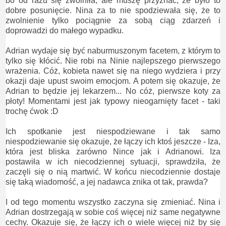
bo od razu się zwolniła, ale muszę przyznać, że było to
dobre posunięcie. Nina za to nie spodziewała się, że to
zwolnienie tylko pociągnie za sobą ciąg zdarzeń i
doprowadzi do małego wypadku.
Adrian wydaje się być naburmuszonym facetem, z którym to
tylko się kłócić. Nie robi na Ninie najlepszego pierwszego
wrażenia. Cóż, kobieta nawet się na niego wydziera i przy
okazji daje upust swoim emocjom. A potem się okazuje, że
Adrian to będzie jej lekarzem... No cóż, pierwsze koty za
płoty! Momentami jest jak typowy nieogarnięty facet - taki
trochę ćwok :D
Ich spotkanie jest niespodziewane i tak samo
niespodziewanie się okazuje, że łączy ich ktoś jeszcze - Iza,
która jest bliska zarówno Nince jak i Adrianowi. Iza
postawiła w ich niecodziennej sytuacji, sprawdziła, że
zaczęli się o nią martwić. W końcu niecodziennie dostaje
się taką wiadomość, a jej nadawca znika ot tak, prawda?
I od tego momentu wszystko zaczyna się zmieniać. Nina i
Adrian dostrzegają w sobie coś więcej niż same negatywne
cechy. Okazuje się, że łączy ich o wiele więcej niż by się