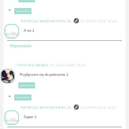
ODPOWIEDZI
PATRYCJA WHOTHATGIRL.PL
31 LIPCA 2020 14:40
A no :)
Odpowiedz
THIEVING BOOKS
30 LIPCA 2020 18:26
Przyłączam się do polecenia :)
ODPOWIEDZ
ODPOWIEDZI
PATRYCJA WHOTHATGIRL.PL
31 LIPCA 2020 14:41
Super :)