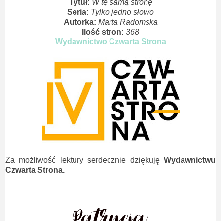
Tytuł:
W tę samą stronę
Seria:
Tylko jedno słowo
Autorka:
Marta Radomska
Ilość stron:
368
Wydawnictwo Czwarta Strona
Za możliwość lektury serdecznie dziękuję
Wydawnictwu
Czwarta Strona.