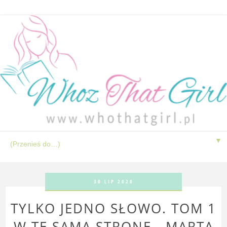
▼
30 LIP 2020
TYLKO JEDNO SŁOWO. TOM 1
W TĘ SAMĄ STRONĘ - MARTA