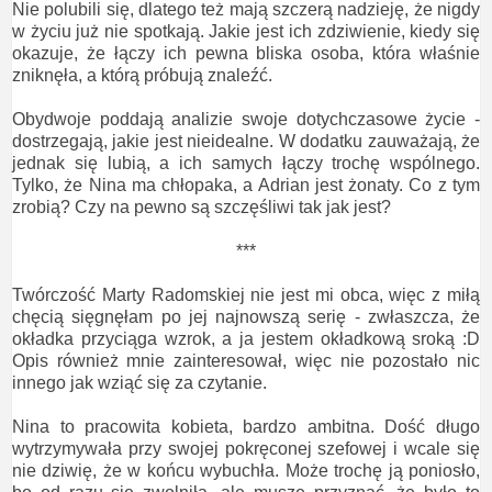
Nie polubili się, dlatego też mają szczerą nadzieję, że nigdy
w życiu już nie spotkają. Jakie jest ich zdziwienie, kiedy się
okazuje, że łączy ich pewna bliska osoba, która właśnie
zniknęła, a którą próbują znaleźć.
Obydwoje poddają analizie swoje dotychczasowe życie -
dostrzegają, jakie jest nieidealne. W dodatku zauważają, że
jednak się lubią, a ich samych łączy trochę wspólnego.
Tylko, że Nina ma chłopaka, a Adrian jest żonaty. Co z tym
zrobią? Czy na pewno są szczęśliwi tak jak jest?
***
Twórczość Marty Radomskiej nie jest mi obca, więc z miłą
chęcią sięgnęłam po jej najnowszą serię - zwłaszcza, że
okładka przyciąga wzrok, a ja jestem okładkową sroką :D
Opis również mnie zainteresował, więc nie pozostało nic
innego jak wziąć się za czytanie.
Nina to pracowita kobieta, bardzo ambitna. Dość długo
wytrzymywała przy swojej pokręconej szefowej i wcale się
nie dziwię, że w końcu wybuchła. Może trochę ją poniosło,